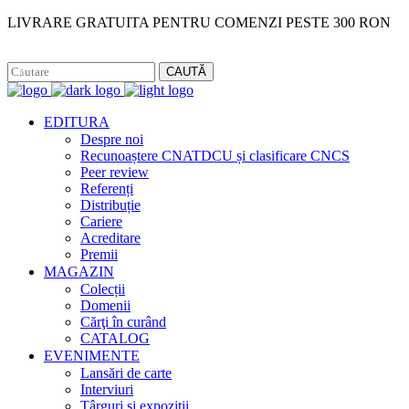
LIVRARE GRATUITA PENTRU COMENZI PESTE 300 RON
Facebook
Instagram
CAUTĂ
EDITURA
Despre noi
Recunoaștere CNATDCU și clasificare CNCS
Peer review
Referenți
Distribuție
Cariere
Acreditare
Premii
MAGAZIN
Colecții
Domenii
Cărţi în curând
CATALOG
EVENIMENTE
Lansări de carte
Interviuri
Târguri și expoziții