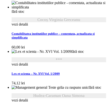
fără stoc
Cocoș Virginia Greceanu
vezi detalii
Contabilitatea institutiilor publice – comentata, actualizata si
simplificata
60,00
lei
fără stoc
***
vezi detalii
Lex et scienta – Nr. XVI Vol. 1/2009
74,12
lei
fără stoc
Hudea-Caraman Oana Simona
vezi detalii