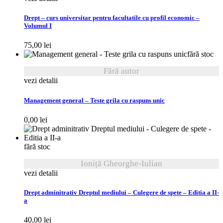
Drept – curs universitar pentru facultatile cu profil economic –
Volumul I
75,00
lei
fără stoc
Fără autor
vezi detalii
Management general – Teste grila cu raspuns unic
0,00
lei
fără stoc
Ioniță Gheorghe-Iulian
vezi detalii
Drept adminitrativ Dreptul mediului – Culegere de spete – Editia a II-
a
40,00
lei