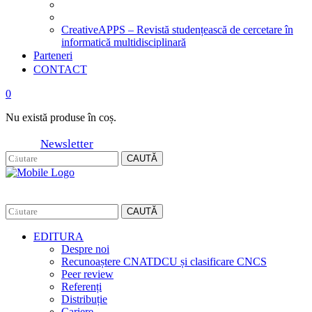
CreativeAPPS – Revistă studențească de cercetare în
informatică multidisciplinară
Parteneri
CONTACT
0
Nu există produse în coș.
Newsletter
CAUTĂ
CAUTĂ
EDITURA
Despre noi
Recunoaștere CNATDCU și clasificare CNCS
Peer review
Referenți
Distribuție
Cariere