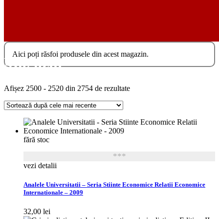
Aici poți răsfoi produsele din acest magazin.
Magazin
Sortat
Afișez 2500 - 2520 din 2754 de rezultate
după
cele
mai
recente
fără stoc
***
vezi detalii
Analele Universitatii – Seria Stiinte Economice Relatii Economice
Internationale – 2009
32,00
lei