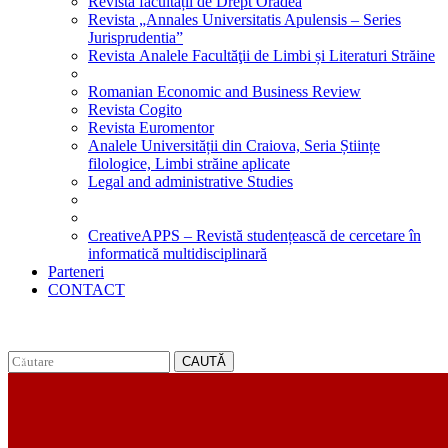
Revista facultății de Drept Oradea
Revista „Annales Universitatis Apulensis – Series
Jurisprudentia”
Revista Analele Facultăţii de Limbi și Literaturi Străine
Romanian Economic and Business Review
Revista Cogito
Revista Euromentor
Analele Universității din Craiova, Seria Științe
filologice, Limbi străine aplicate
Legal and administrative Studies
CreativeAPPS – Revistă studențească de cercetare în
informatică multidisciplinară
Parteneri
CONTACT
CAUTĂ