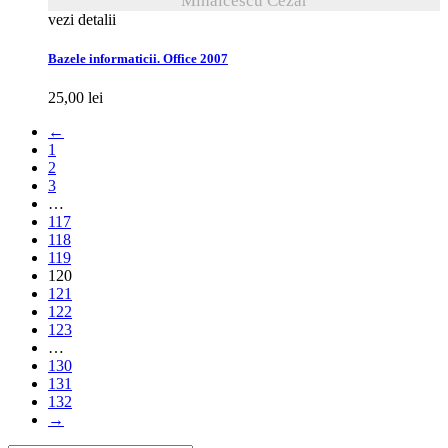
Mihălcescu Cezar
vezi detalii
Bazele informaticii. Office 2007
25,00
lei
←
1
2
3
…
117
118
119
120
121
122
123
…
130
131
132
→