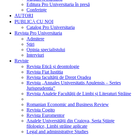
Editura Pro Universitaria în presă
Conferințe
AUTORI
PUBLICĂ CU NOI
Catalog Pro Universitaria
Revista Pro Universitaria
Admitere
Știri
Opinia specialistului
Interviuri
Reviste
Revista Etică și deontologie
Revista Fiat Iustitia
Revista facultății de Drept Oradea
Revista „Annales Universitatis Apulensis – Series
Jurisprudentia”
Revista Analele Facultăţii de Limbi și Literaturi Străine
Romanian Economic and Business Review
Revista Cogito
Revista Euromentor
Analele Universității din Craiova, Seria Științe
filologice, Limbi străine aplicate
Legal and administrative Studies