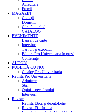
Acreditare
Premii
MAGAZIN
Colecții
Domenii
Cărţi în curând
CATALOG
EVENIMENTE
Lansări de carte
Interviuri
Târguri și expoziții
Editura Pro Universitaria în presă
Conferințe
AUTORI
PUBLICĂ CU NOI
Catalog Pro Universitaria
Revista Pro Universitaria
Admitere
Știri
Opinia specialistului
Interviuri
Reviste
Revista Etică și deontologie
Revista Fiat Iustitia