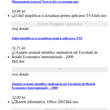
Management general Teste grila cu raspuns unic
10,00
lei
fără stoc
Cocoș Virginia Greceanu
vezi detalii
Ghid simplificat si actualizat pentru aplicarea TVA
31,71
lei
fără stoc
***
vezi detalii
Analele sesiunii stiintifice studentesti ale Facultatii de Relatii
Economice Internationale – 2009
32,00
lei
fără stoc