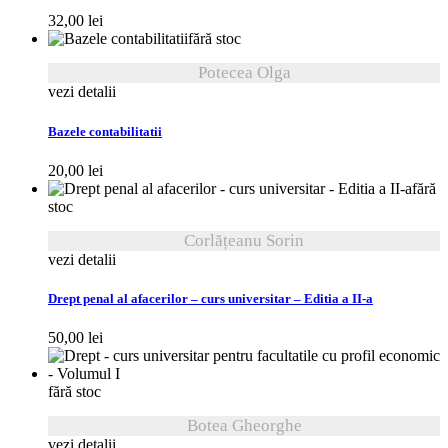
32,00
lei
fără stoc
Potecea Olga
vezi detalii
Bazele contabilitatii
20,00
lei
fără
stoc
Corlățeanu Sorin
vezi detalii
Drept penal al afacerilor – curs universitar – Editia a II-a
50,00
lei
fără stoc
Botea Gheorghe
vezi detalii