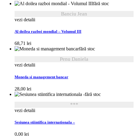
fără stoc
Banciu Jean
vezi detalii
Al doilea razboi mondial – Volumul III
68,71
lei
fără stoc
Penu Daniela
vezi detalii
Moneda si management bancar
28,00
lei
fără stoc
***
vezi detalii
Sesiunea stiintifica internationala –
0,00
lei