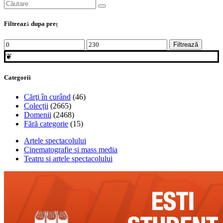
Search
for:
Filtrează dupa preţ
Preț
Preț
Filtrează
minim
maxim
❦
Categorii
Cărţi în curând
(46)
Colecții
(2665)
Domenii
(2468)
Fără categorie
(15)
Artele spectacolului
Cinematografie si mass media
Teatru si artele spectacolului