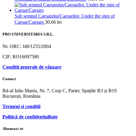
Sub semnul Caesarului/Caesarilor. Under the sign of
Caesar/Caesars
30,66
lei
PRO UNIVERSITARIA S.R.L.
Nr. ORC: J40/1255/2004
CIF: RO16097580
Condiții generale de vânzare
Contact
Bd-ul Iuliu Maniu, Nr. 7, Corp C, Parter, Spațiile B3 și B19
București, România
Termeni și condiții
Politică de confidențialitate
Abonează-te