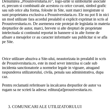
Denumirea „Prouniversitaria.ro”, logo-urile si simbolurile asociate
ei, precum si combinatii ale acestora cu orice cuvant, simbol grafic
sau sub orice alta forma, folosite in Site, sunt marci inregistrate si
sunt proprietatea exclusiva a Prouniversitaria.ro. Ele nu pot fi in nici
un mod utilizate fara acordul prealabil si explicit exprimat in scris al
Prouniversitaria.ro. De asemenea este protejat de legislatia in materia
drepturilor de autor, marci, brevete si alte drepturi de proprietate
intelectuala si continutul reportat in bannere si in alte forme de
afisare a mesajelor ce au caracter informativ sau publicitar si se afla
pe Site.
Orice utilizare abuziva a Site-ului, neautorizata in prealabil in scris
de Prouniversitaria.ro, este in mod sever interzisa si cade sub
incidenta sanctionatorie a normelor legale in vigoare, atragand
raspunderea utilizatorului, civila, penala sau administrativa, dupa
caz.
Pentru reclamatii referitoare la incalcarea drepurilor de autor va
rugam sa ne scrieti la adresa: editura[at]prounivesitaria.ro.
COMUNICARI ALE UTILIZATORULUI