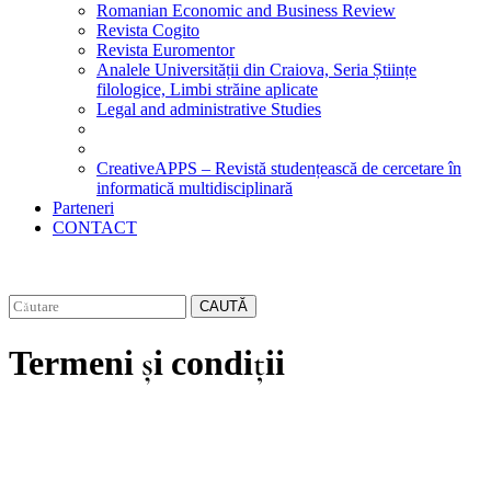
Romanian Economic and Business Review
Revista Cogito
Revista Euromentor
Analele Universității din Craiova, Seria Științe
filologice, Limbi străine aplicate
Legal and administrative Studies
CreativeAPPS – Revistă studențească de cercetare în
informatică multidisciplinară
Parteneri
CONTACT
CAUTĂ
Termeni și condiții