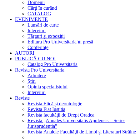
Domenii
Cărţi în curând
CATALOG
EVENIMENTE
Lansări de carte
Interviuri
Târguri și expoziții
Editura Pro Universitaria în presă
Conferințe
AUTORI
PUBLICĂ CU NOI
Catalog Pro Universitaria
Revista Pro Universitaria
Admitere
Știri
Opinia specialistului
Interviuri
Reviste
Revista Etică și deontologie
Revista Fiat Iustitia
Revista facultății de Drept Oradea
Revista „Annales Universitatis Apulensis – Series
Jurisprudentia”
Revista Analele Facultăţii de Limbi și Literaturi Străine