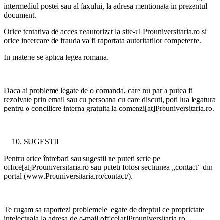
intermediul postei sau al faxului, la adresa mentionata in prezentul
document.
Orice tentativa de acces neautorizat la site-ul Prouniversitaria.ro si
orice incercare de frauda va fi raportata autoritatilor competente.
In materie se aplica legea romana.
Daca ai probleme legate de o comanda, care nu par a putea fi
rezolvate prin email sau cu persoana cu care discuti, poti lua legatura
pentru o conciliere interna gratuita la comenzi[at]Prouniversitaria.ro.
SUGESTII
Pentru orice întrebari sau sugestii ne puteti scrie pe
office[at]Prouniversitaria.ro sau puteti folosi sectiunea „contact” din
portal (www.Prouniversitaria.ro/contact/).
Te rugam sa raportezi problemele legate de dreptul de proprietate
intelectuala la adresa de e-mail office[at]Prouniversitaria.ro.