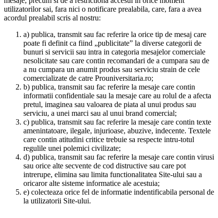
mesaje, precum si de a restrictiona accesul in orice moment
utilizatorilor sai, fara nici o notificare prealabila, care, fara a avea
acordul prealabil scris al nostru:
a) publica, transmit sau fac referire la orice tip de mesaj care
poate fi definit ca fiind „publicitate” la diverse categorii de
bunuri si servicii sau intra in categoria mesajelor comerciale
nesolicitate sau care contin recomandari de a cumpara sau de
a nu cumpara un anumit produs sau serviciu strain de cele
comercializate de catre Prouniversitaria.ro;
b) publica, transmit sau fac referire la mesaje care contin
informatii confidentiale sau la mesaje care au rolul de a afecta
pretul, imaginea sau valoarea de piata al unui produs sau
serviciu, a unei marci sau al unui brand comercial;
c) publica, transmit sau fac referire la mesaje care contin texte
amenintatoare, ilegale, injurioase, abuzive, indecente. Textele
care contin atitudini critice trebuie sa respecte intru-totul
regulile unei polemici civilizate;
d) publica, transmit sau fac referire la mesaje care contin virusi
sau orice alte secvente de cod distructive sau care pot
intrerupe, elimina sau limita functionalitatea Site-ului sau a
oricaror alte sisteme informatice ale acestuia;
e) colecteaza orice fel de informatie indentificabila personal de
la utilizatorii Site-ului.