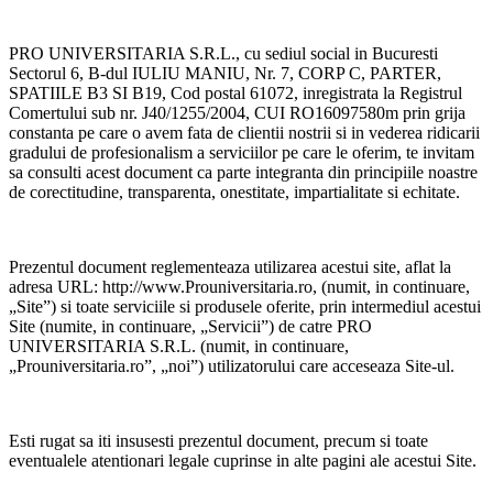
PRO UNIVERSITARIA S.R.L., cu sediul social in Bucuresti
Sectorul 6, B-dul IULIU MANIU, Nr. 7, CORP C, PARTER,
SPATIILE B3 SI B19, Cod postal 61072, inregistrata la Registrul
Comertului sub nr. J40/1255/2004, CUI RO16097580m prin grija
constanta pe care o avem fata de clientii nostrii si in vederea ridicarii
gradului de profesionalism a serviciilor pe care le oferim, te invitam
sa consulti acest document ca parte integranta din principiile noastre
de corectitudine, transparenta, onestitate, impartialitate si echitate.
Prezentul document reglementeaza utilizarea acestui site, aflat la
adresa URL: http://www.Prouniversitaria.ro, (numit, in continuare,
„Site”) si toate serviciile si produsele oferite, prin intermediul acestui
Site (numite, in continuare, „Servicii”) de catre PRO
UNIVERSITARIA S.R.L. (numit, in continuare,
„Prouniversitaria.ro”, „noi”) utilizatorului care acceseaza Site-ul.
Esti rugat sa iti insusesti prezentul document, precum si toate
eventualele atentionari legale cuprinse in alte pagini ale acestui Site.