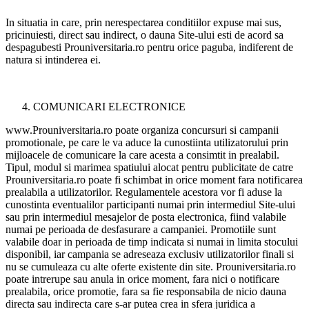
In situatia in care, prin nerespectarea conditiilor expuse mai sus,
pricinuiesti, direct sau indirect, o dauna Site-ului esti de acord sa
despagubesti Prouniversitaria.ro pentru orice paguba, indiferent de
natura si intinderea ei.
COMUNICARI ELECTRONICE
www.Prouniversitaria.ro poate organiza concursuri si campanii
promotionale, pe care le va aduce la cunostiinta utilizatorului prin
mijloacele de comunicare la care acesta a consimtit in prealabil.
Tipul, modul si marimea spatiului alocat pentru publicitate de catre
Prouniversitaria.ro poate fi schimbat in orice moment fara notificarea
prealabila a utilizatorilor. Regulamentele acestora vor fi aduse la
cunostinta eventualilor participanti numai prin intermediul Site-ului
sau prin intermediul mesajelor de posta electronica, fiind valabile
numai pe perioada de desfasurare a campaniei. Promotiile sunt
valabile doar in perioada de timp indicata si numai in limita stocului
disponibil, iar campania se adreseaza exclusiv utilizatorilor finali si
nu se cumuleaza cu alte oferte existente din site. Prouniversitaria.ro
poate intrerupe sau anula in orice moment, fara nici o notificare
prealabila, orice promotie, fara sa fie responsabila de nicio dauna
directa sau indirecta care s-ar putea crea in sfera juridica a