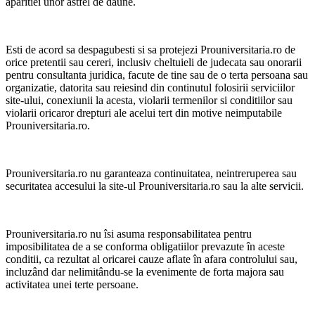
aparitiei unor astfel de daune.
Esti de acord sa despagubesti si sa protejezi Prouniversitaria.ro de
orice pretentii sau cereri, inclusiv cheltuieli de judecata sau onorarii
pentru consultanta juridica, facute de tine sau de o terta persoana sau
organizatie, datorita sau reiesind din continutul folosirii serviciilor
site-ului, conexiunii la acesta, violarii termenilor si conditiilor sau
violarii oricaror drepturi ale acelui tert din motive neimputabile
Prouniversitaria.ro.
Prouniversitaria.ro nu garanteaza continuitatea, neintreruperea sau
securitatea accesului la site-ul Prouniversitaria.ro sau la alte servicii.
Prouniversitaria.ro nu îsi asuma responsabilitatea pentru
imposibilitatea de a se conforma obligatiilor prevazute în aceste
conditii, ca rezultat al oricarei cauze aflate în afara controlului sau,
incluzând dar nelimitându-se la evenimente de forta majora sau
activitatea unei terte persoane.