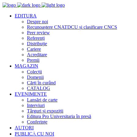
EDITURA
Despre noi
Recunoaștere CNATDCU și clasificare CNCS
Peer review
Referenți
Distribuție
Cariere
Acreditare
Premii
MAGAZIN
Colecții
Domenii
Cărţi în curând
CATALOG
EVENIMENTE
Lansări de carte
Interviuri
Târguri și expoziții
Editura Pro Universitaria în presă
Conferințe
AUTORI
PUBLICĂ CU NOI