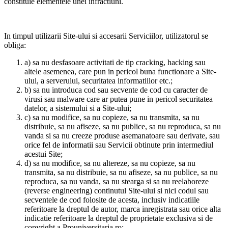
constituie elementele unei infractiuni.
In timpul utilizarii Site-ului si accesarii Serviciilor, utilizatorul se
obliga:
a) sa nu desfasoare activitati de tip cracking, hacking sau
altele asemenea, care pun in pericol buna functionare a Site-
ului, a serverului, securitatea informatiilor etc.;
b) sa nu introduca cod sau secvente de cod cu caracter de
virusi sau malware care ar putea pune in pericol securitatea
datelor, a sistemului si a Site-ului;
c) sa nu modifice, sa nu copieze, sa nu transmita, sa nu
distribuie, sa nu afiseze, sa nu publice, sa nu reproduca, sa nu
vanda si sa nu creeze produse asemanatoare sau derivate, sau
orice fel de informatii sau Servicii obtinute prin intermediul
acestui Site;
d) sa nu modifice, sa nu altereze, sa nu copieze, sa nu
transmita, sa nu distribuie, sa nu afiseze, sa nu publice, sa nu
reproduca, sa nu vanda, sa nu stearga si sa nu reelaboreze
(reverse engineering) continutul Site-ului si nici codul sau
secventele de cod folosite de acesta, inclusiv indicatiile
referitoare la dreptul de autor, marca inregistrata sau orice alta
indicatie referitoare la dreptul de proprietate exclusiva si de
copyright a Prouniversitaria.ro;