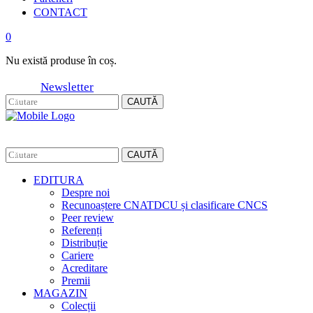
CONTACT
0
Nu există produse în coș.
Newsletter
CAUTĂ
CAUTĂ
EDITURA
Despre noi
Recunoaștere CNATDCU și clasificare CNCS
Peer review
Referenți
Distribuție
Cariere
Acreditare
Premii
MAGAZIN
Colecții