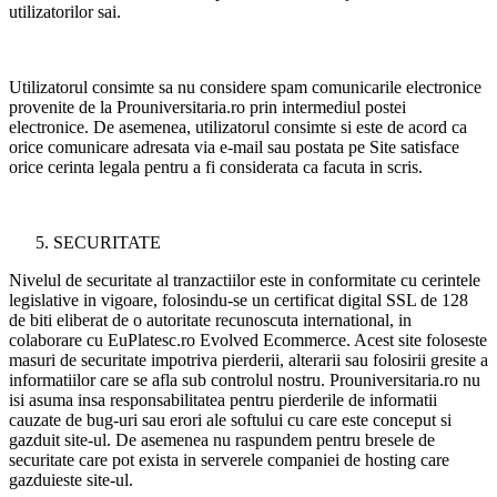
utilizatorilor sai.
Utilizatorul consimte sa nu considere spam comunicarile electronice
provenite de la Prouniversitaria.ro prin intermediul postei
electronice. De asemenea, utilizatorul consimte si este de acord ca
orice comunicare adresata via e-mail sau postata pe Site satisface
orice cerinta legala pentru a fi considerata ca facuta in scris.
SECURITATE
Nivelul de securitate al tranzactiilor este in conformitate cu cerintele
legislative in vigoare, folosindu-se un certificat digital SSL de 128
de biti eliberat de o autoritate recunoscuta international, in
colaborare cu EuPlatesc.ro Evolved Ecommerce. Acest site foloseste
masuri de securitate impotriva pierderii, alterarii sau folosirii gresite a
informatiilor care se afla sub controlul nostru. Prouniversitaria.ro nu
isi asuma insa responsabilitatea pentru pierderile de informatii
cauzate de bug-uri sau erori ale softului cu care este conceput si
gazduit site-ul. De asemenea nu raspundem pentru bresele de
securitate care pot exista in serverele companiei de hosting care
gazduieste site-ul.