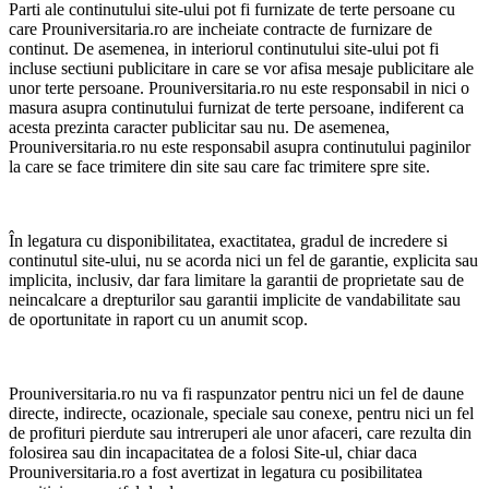
Parti ale continutului site-ului pot fi furnizate de terte persoane cu
care Prouniversitaria.ro are incheiate contracte de furnizare de
continut. De asemenea, in interiorul continutului site-ului pot fi
incluse sectiuni publicitare in care se vor afisa mesaje publicitare ale
unor terte persoane. Prouniversitaria.ro nu este responsabil in nici o
masura asupra continutului furnizat de terte persoane, indiferent ca
acesta prezinta caracter publicitar sau nu. De asemenea,
Prouniversitaria.ro nu este responsabil asupra continutului paginilor
la care se face trimitere din site sau care fac trimitere spre site.
În legatura cu disponibilitatea, exactitatea, gradul de incredere si
continutul site-ului, nu se acorda nici un fel de garantie, explicita sau
implicita, inclusiv, dar fara limitare la garantii de proprietate sau de
neincalcare a drepturilor sau garantii implicite de vandabilitate sau
de oportunitate in raport cu un anumit scop.
Prouniversitaria.ro nu va fi raspunzator pentru nici un fel de daune
directe, indirecte, ocazionale, speciale sau conexe, pentru nici un fel
de profituri pierdute sau intreruperi ale unor afaceri, care rezulta din
folosirea sau din incapacitatea de a folosi Site-ul, chiar daca
Prouniversitaria.ro a fost avertizat in legatura cu posibilitatea