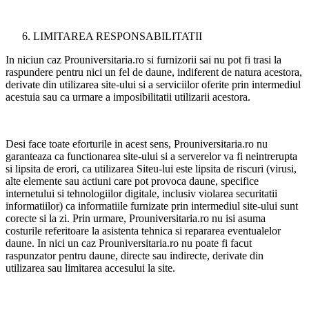
LIMITAREA RESPONSABILITATII
In niciun caz Prouniversitaria.ro si furnizorii sai nu pot fi trasi la
raspundere pentru nici un fel de daune, indiferent de natura acestora,
derivate din utilizarea site-ului si a serviciilor oferite prin intermediul
acestuia sau ca urmare a imposibilitatii utilizarii acestora.
Desi face toate eforturile in acest sens, Prouniversitaria.ro nu
garanteaza ca functionarea site-ului si a serverelor va fi neintrerupta
si lipsita de erori, ca utilizarea Siteu-lui este lipsita de riscuri (virusi,
alte elemente sau actiuni care pot provoca daune, specifice
internetului si tehnologiilor digitale, inclusiv violarea securitatii
informatiilor) ca informatiile furnizate prin intermediul site-ului sunt
corecte si la zi. Prin urmare, Prouniversitaria.ro nu isi asuma
costurile referitoare la asistenta tehnica si repararea eventualelor
daune. In nici un caz Prouniversitaria.ro nu poate fi facut
raspunzator pentru daune, directe sau indirecte, derivate din
utilizarea sau limitarea accesului la site.