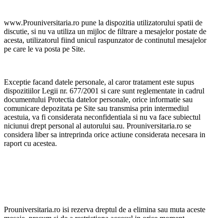
www.Prouniversitaria.ro pune la dispozitia utilizatorului spatii de
discutie, si nu va utiliza un mijloc de filtrare a mesajelor postate de
acesta, utilizatorul fiind unicul raspunzator de continutul mesajelor
pe care le va posta pe Site.
Exceptie facand datele personale, al caror tratament este supus
dispozitiilor Legii nr. 677/2001 si care sunt reglementate in cadrul
documentului Protectia datelor personale, orice informatie sau
comunicare depozitata pe Site sau transmisa prin intermediul
acestuia, va fi considerata neconfidentiala si nu va face subiectul
niciunui drept personal al autorului sau. Prouniversitaria.ro se
considera liber sa intreprinda orice actiune considerata necesara in
raport cu acestea.
Prouniversitaria.ro isi rezerva dreptul de a elimina sau muta aceste