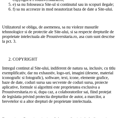
e) sa nu foloseasca Site-ul si continutul sau in scopuri ilegale;
f) sa nu acceseze in mod neautorizat baza de date a Site-ului.
Utilizatorul se obliga, de asemenea, sa nu violeze masurile
tehnnologice si de protectie ale Site-ului, si sa respecte drepturile de
proprietate intelectuala ale Prouniversitaria.ro, asa cum sunt descrise
la pct. 3.
COPYRIGHT
Intregul continut al Site-ului, indiferent de natura sa, inclusiv, cu titlu
exemplificativ, dar nu exhaustiv, logo-uri, imagini (desene, material
iconografic si fotografic), software, text, icone, elemente grafice,
baze de date, coduri sursa sau secvente de coduri sursa, proiecte
aplicative, formule si algoritmi este proprietatea exclusiva a
Prouniversitaria.ro si, dupa caz, a colaboratorilor sai, fiind protejat
de legislatia privind protectia drepturilor de autor, a marcilor, a
brevetelor si a altor drepturi de proprietate intelectuala.