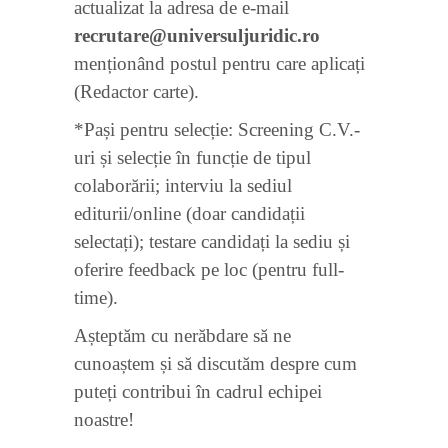
actualizat la adresa de e-mail
recrutare@universuljuridic.ro
menționând postul pentru care aplicați
(Redactor carte).
*Pași pentru selecție: Screening C.V.-
uri și selecție în funcție de tipul
colaborării; interviu la sediul
editurii/online (doar candidații
selectați); testare candidați la sediu și
oferire feedback pe loc (pentru full-
time).
Așteptăm cu nerăbdare să ne
cunoaștem și să discutăm despre cum
puteți contribui în cadrul echipei
noastre!