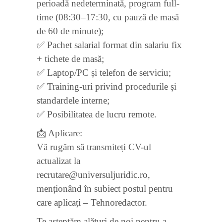
perioadă nedeterminată, program full-
time (08:30–17:30, cu pauză de masă
de 60 de minute);
✅ Pachet salarial format din salariu fix
+ tichete de masă;
✅ Laptop/PC și telefon de serviciu;
✅ Training-uri privind procedurile și
standardele interne;
✅ Posibilitatea de lucru remote.
📩 Aplicare:
Vă rugăm să transmiteți CV-ul
actualizat la
recrutare@universuljuridic.ro,
menționând în subiect postul pentru
care aplicați – Tehnoredactor.
Te așteptăm alături de noi pentru a