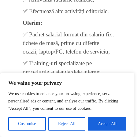
✅ Efectuează alte activități editoriale.
Oferim:
✅ Pachet salarial format din salariu fix,
tichete de masă, prime cu diferite
ocazii; laptop/PC, telefon de serviciu;
✅ Training-uri specializate pe
procedurile și standardele interne;
We value your privacy
✅ Post disponibil remote.
We use cookies to enhance your browsing experience, serve
Vă rugăm să transmiteți C.V.-ul
personalised ads or content, and analyse our traffic. By clicking
actualizat la adresa de e-mail
"Accept All", you consent to our use of cookies.
recrutare@universuljuridic.ro
menționând postul pentru care aplicați
Customise
Reject All
Accept All
(Tehnoredactor).