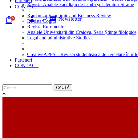
Parteneri
Revista Analele Facultăţii de Limbi și Literaturi Străine
CONTACT
Romanian Economic and Business Review
Newsletter
0
Revista Cogito
Revista Euromentor
Analele Universității din Craiova, Seria Științe filologice,
Legal and administrative Studies
CreativeAPPS – Revistă studențească de cercetare în info
Parteneri
CONTACT
CAUTĂ