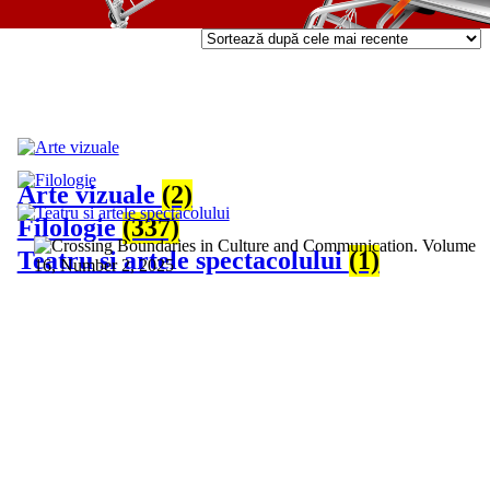
Arte vizuale
(2)
Filologie
(337)
Teatru si artele spectacolului
(1)
vezi detalii