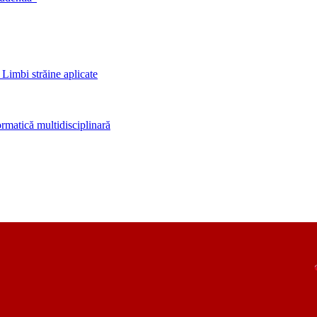
 Limbi străine aplicate
rmatică multidisciplinară