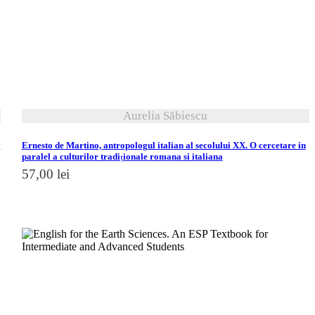
vezi detalii
Aurelia Săbiescu
e
Ernesto de Martino, antropologul italian al secolului XX. O cercetare in
paralel a culturilor tradiționale romana si italiana
57,00
lei