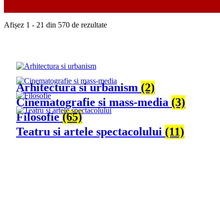
Sortat
Afișez 1 - 21 din 570 de rezultate
Stiinte umaniste
după
cele
Arhitectura si urbanism
(2)
mai
Cinematografie si mass-media
(3)
Filosofie
(65)
recente
Teatru si artele spectacolului
(11)