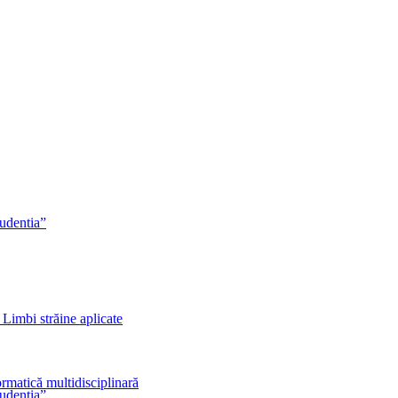
rudentia”
 Limbi străine aplicate
rmatică multidisciplinară
rudentia”