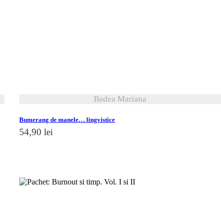
vezi detalii
Badea Mariana
Bumerang de manele… lingvistice
54,90
lei