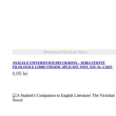
vezi detalii
Păunescu Floriana Anca
ANALELE UNIVERSITATII DIN CRAIOVA – SERIA STIINTE
FILOLOGICE LIMBI STRAINE APLICATE ANUL XXI, Nr. 1/2025
0,00
lei