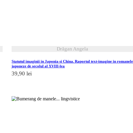
vezi detalii
Drăgan Angela
Statutul imaginii in Japonia si China. Raportul text-imagine in romanel
japoneze de secolul al XVIII-lea
39,90
lei