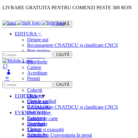
LIVRARE GRATUITA PENTRU COMENZI PESTE 300 RON
Facebook
Instagram
CAUTĂ
EDITURA
Despre noi
Recunoaștere CNATDCU și clasificare CNCS
Peer review
CAUTĂ
Referenți
Distribuție
Cariere
Acreditare
Premii
MAGAZIN
CAUTĂ
Colecții
Domenii
EDITURA
Cărţi în curând
Despre noi
CATALOG
Recunoaștere CNATDCU și clasificare CNCS
EVENIMENTE
Peer review
Referenți
Lansări de carte
Distribuție
Interviuri
Cariere
Târguri și expoziții
Acreditare
Editura Pro Universitaria în presă