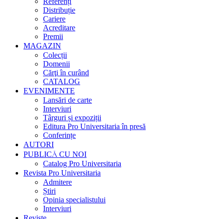
Referenți
Distribuție
Cariere
Acreditare
Premii
MAGAZIN
Colecții
Domenii
Cărţi în curând
CATALOG
EVENIMENTE
Lansări de carte
Interviuri
Târguri și expoziții
Editura Pro Universitaria în presă
Conferințe
AUTORI
PUBLICĂ CU NOI
Catalog Pro Universitaria
Revista Pro Universitaria
Admitere
Știri
Opinia specialistului
Interviuri
Reviste