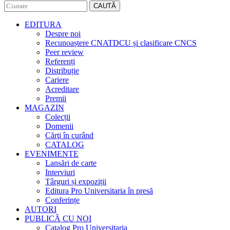
CAUTĂ
EDITURA
Despre noi
Recunoaștere CNATDCU și clasificare CNCS
Peer review
Referenți
Distribuție
Cariere
Acreditare
Premii
MAGAZIN
Colecții
Domenii
Cărţi în curând
CATALOG
EVENIMENTE
Lansări de carte
Interviuri
Târguri și expoziții
Editura Pro Universitaria în presă
Conferințe
AUTORI
PUBLICĂ CU NOI
Catalog Pro Universitaria