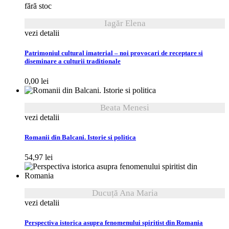
fără stoc
Iagăr Elena
vezi detalii
Patrimoniul cultural imaterial – noi provocari de receptare si
diseminare a culturii traditionale
0,00
lei
Beata Menesi
vezi detalii
Romanii din Balcani. Istorie si politica
54,97
lei
Ducuță Ana Maria
vezi detalii
Perspectiva istorica asupra fenomenului spiritist din Romania