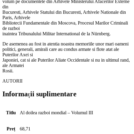
volum pe documentele din Arhivele Ministerului Afacerilor Externe
din
Bucuresti, Arhivele Statului din Bucuresti, Arhivele Nationale din
Paris, Arhivele
Bibliotecii Fundamentale din Moscova, Procesul Marilor Criminali
de razboi
inaintea Tribunalului Militar International de la Nürnberg.
De asemenea au fost in atentia noastra memoriile unor mari oameni
politici, generali, amirali care au condus armate si flote atat ale
Puterilor Axei si
Japoniei, cat si ale Puterilor Aliate Occidentale si nu in ultimul rand,
ale Armatei
Rosii.
AUTORII
Informații suplimentare
Titlu
Al doilea razboi mondial – Volumul III
Preț
68,71