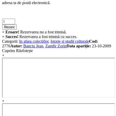
adresa ta de postă electronică.
Criminalistica
quantity
Rezerv
×
Eroare!
Rezervarea nu a fost trimisă.
×
Succes!
Rezervarea a fost trimisă cu succes.
Categorii:
In afara colectiilor
,
Istorie si studii culturale
Cod:
2776
Autor:
Banciu Jean
,
Zamfir Zorin
Data apariție:
23-10-2009
Cuprins
Răsfoiește
×
×