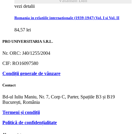
Vătăman Dan
vezi detalii
Romania in relatiile internationale (1939-1947) Vol. I si Vol. II
84,57
lei
PRO UNIVERSITARIA S.R.L.
Nr. ORC: J40/1255/2004
CIF: RO16097580
Condiții generale de vânzare
Contact
Bd-ul Iuliu Maniu, Nr. 7, Corp C, Parter, Spațiile B3 și B19
București, România
Termeni și condiții
Politică de confidențialitate