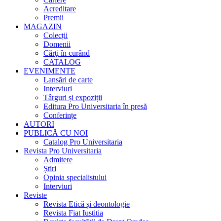
Acreditare
Premii
MAGAZIN
Colecții
Domenii
Cărţi în curând
CATALOG
EVENIMENTE
Lansări de carte
Interviuri
Târguri și expoziții
Editura Pro Universitaria în presă
Conferințe
AUTORI
PUBLICĂ CU NOI
Catalog Pro Universitaria
Revista Pro Universitaria
Admitere
Știri
Opinia specialistului
Interviuri
Reviste
Revista Etică și deontologie
Revista Fiat Iustitia