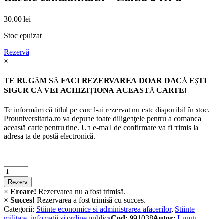
30,00
lei
Stoc epuizat
Rezervă
×
TE RUGĂM SĂ FACI REZERVAREA DOAR DACĂ EŞTI
SIGUR CĂ VEI ACHIZIŢIONA ACEASTĂ CARTE!
Te informăm că titlul pe care l-ai rezervat nu este disponibil în stoc.
Prouniversitaria.ro va depune toate diligenţele pentru a comanda
această carte pentru tine. Un e-mail de confirmare va fi trimis la
adresa ta de postă electronică.
Criminalistica
quantity
Rezerv
×
Eroare!
Rezervarea nu a fost trimisă.
×
Succes!
Rezervarea a fost trimisă cu succes.
Categorii:
Stiinte economice si administrarea afacerilor
,
Stiinte
militare, infomatii si ordine publica
Cod:
991038
Autor:
Lungu