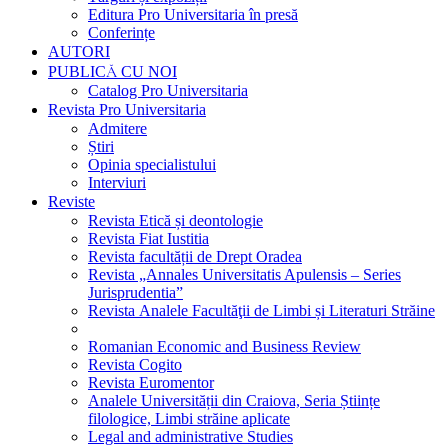
Editura Pro Universitaria în presă
Conferințe
AUTORI
PUBLICĂ CU NOI
Catalog Pro Universitaria
Revista Pro Universitaria
Admitere
Știri
Opinia specialistului
Interviuri
Reviste
Revista Etică și deontologie
Revista Fiat Iustitia
Revista facultății de Drept Oradea
Revista „Annales Universitatis Apulensis – Series
Jurisprudentia”
Revista Analele Facultăţii de Limbi și Literaturi Străine
Romanian Economic and Business Review
Revista Cogito
Revista Euromentor
Analele Universității din Craiova, Seria Științe
filologice, Limbi străine aplicate
Legal and administrative Studies