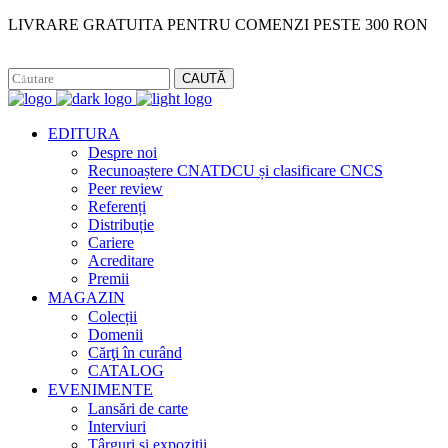
LIVRARE GRATUITA PENTRU COMENZI PESTE 300 RON
Facebook
Instagram
CAUTĂ
EDITURA
Despre noi
Recunoaștere CNATDCU și clasificare CNCS
Peer review
Referenți
Distribuție
Cariere
Acreditare
Premii
MAGAZIN
Colecții
Domenii
Cărţi în curând
CATALOG
EVENIMENTE
Lansări de carte
Interviuri
Târguri și expoziții