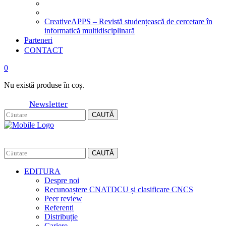
CreativeAPPS – Revistă studențească de cercetare în
informatică multidisciplinară
Parteneri
CONTACT
0
Nu există produse în coș.
Newsletter
CAUTĂ
CAUTĂ
EDITURA
Despre noi
Recunoaștere CNATDCU și clasificare CNCS
Peer review
Referenți
Distribuție
Cariere