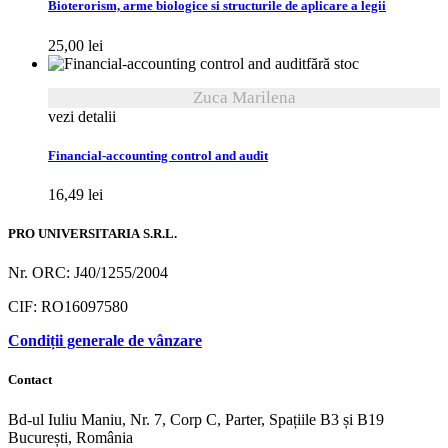
Bioterorism, arme biologice si structurile de aplicare a legii
25,00
lei
fără stoc
Zuca Marilena
vezi detalii
Financial-accounting control and audit
16,49
lei
PRO UNIVERSITARIA S.R.L.
Nr. ORC: J40/1255/2004
CIF: RO16097580
Condiții generale de vânzare
Contact
Bd-ul Iuliu Maniu, Nr. 7, Corp C, Parter, Spațiile B3 și B19
București, România