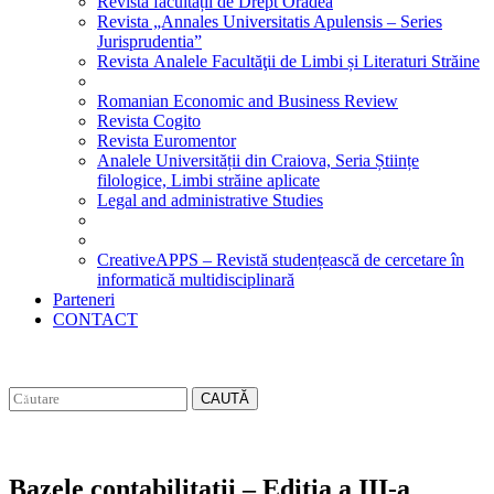
Revista facultății de Drept Oradea
Revista „Annales Universitatis Apulensis – Series
Jurisprudentia”
Revista Analele Facultăţii de Limbi și Literaturi Străine
Romanian Economic and Business Review
Revista Cogito
Revista Euromentor
Analele Universității din Craiova, Seria Științe
filologice, Limbi străine aplicate
Legal and administrative Studies
CreativeAPPS – Revistă studențească de cercetare în
informatică multidisciplinară
Parteneri
CONTACT
CAUTĂ
Bazele contabilitatii – Editia a III-a