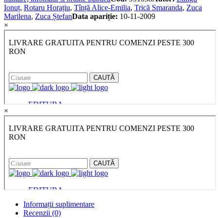
Ionuț
,
Rotaru Horațiu
,
Tînță Alice-Emilia
,
Trică Smaranda
,
Zuca
Marilena
,
Zuca Ștefan
Data apariție:
10-11-2009
×
×
Informații suplimentare
Recenzii (0)