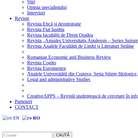
Știri
Opinia specialistului
Interviuri
Reviste
Revista Etică și deontologie
Revista Fiat Iustitia
Revista facultății de Drept Oradea
Revista „Annales Universitatis Apulensis – Series Jurisp
Revista Analele Facultăţii de Limbi și Literaturi Străine
Romanian Economic and Business Review
Revista Cogito
Revista Euromentor
Analele Universității din Craiova, Seria Științe filologice,
Legal and administrative Studies
CreativeAPPS – Revistă studențească de cercetare în info
Parteneri
CONTACT
EN
RO
CAUTĂ