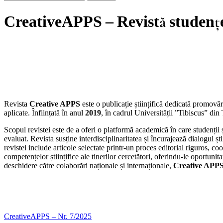
CreativeAPPS – Revistă studențea
Revista
Creative APPS
este o publicație științifică dedicată promovăr
aplicate. Înființată în anul
2019
, în cadrul Universității ”Tibiscus” di
Scopul revistei este de a oferi o platformă academică în care studenții și
evaluat. Revista susține interdisciplinaritatea și încurajează dialogul șt
revistei include articole selectate printr-un proces editorial riguros, co
competențelor științifice ale tinerilor cercetători, oferindu-le oportuni
deschidere către colaborări naționale și internaționale,
Creative APP
CreativeAPPS – Nr. 7/2025