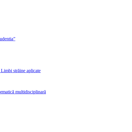
rudentia”
 Limbi străine aplicate
rmatică multidisciplinară