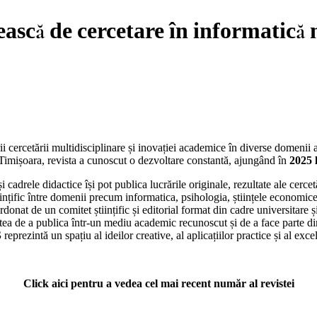
scă de cercetare în informatică 
ii cercetării multidisciplinare și inovației academice în diverse domenii a
n Timișoara, revista a cunoscut o dezvoltare constantă, ajungând în
2025 
 cadrele didactice își pot publica lucrările originale, rezultate ale cercet
iințific între domenii precum informatica, psihologia, științele economice,
ordonat de un comitet științific și editorial format din cadre universitare 
tatea de a publica într-un mediu academic recunoscut și de a face parte din
S
reprezintă un spațiu al ideilor creative, al aplicațiilor practice și al exc
Click aici pentru a vedea cel mai recent număr al revistei