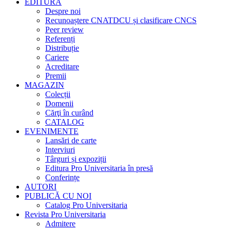
EDITURA
Despre noi
Recunoaștere CNATDCU și clasificare CNCS
Peer review
Referenți
Distribuție
Cariere
Acreditare
Premii
MAGAZIN
Colecții
Domenii
Cărţi în curând
CATALOG
EVENIMENTE
Lansări de carte
Interviuri
Târguri și expoziții
Editura Pro Universitaria în presă
Conferințe
AUTORI
PUBLICĂ CU NOI
Catalog Pro Universitaria
Revista Pro Universitaria
Admitere