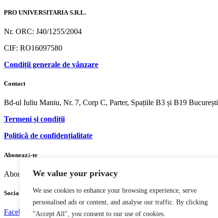
PRO UNIVERSITARIA S.R.L.
Nr. ORC: J40/1255/2004
CIF: RO16097580
Condiții generale de vânzare
Contact
Bd-ul Iuliu Maniu, Nr. 7, Corp C, Parter, Spațiile B3 și B19 Bucureș
Termeni și condiții
Politică de confidențialitate
Abonează-te
We value your privacy
Abonează-te pentru ultimele informații
We use cookies to enhance your browsing experience, serve
Social media
personalised ads or content, and analyse our traffic. By clicking
Facebook
Youtube
Instagram
"Accept All", you consent to our use of cookies.