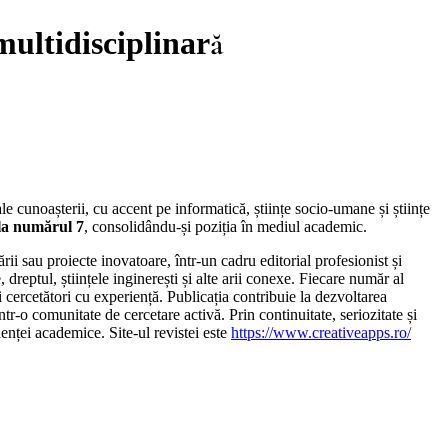
multidisciplinară
le cunoașterii, cu accent pe informatică, științe socio-umane și științe
la numărul 7
, consolidându-și poziția în mediul academic.
ării sau proiecte inovatoare, într-un cadru editorial profesionist și
 dreptul, științele inginerești și alte arii conexe. Fiecare număr al
și cercetători cu experiență. Publicația contribuie la dezvoltarea
tr-o comunitate de cercetare activă. Prin continuitate, seriozitate și
elenței academice. Site-ul revistei este
https://www.creativeapps.ro/