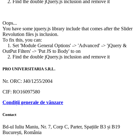
2. Find the double jQuery.js inclusion and remove it
Oops...
You have some jquery.js library include that comes after the Slider
Revolution files js inclusion.
To fix this, you can:
1. Set 'Module General Options' -> 'Advanced' -> 'jQuery &
OutPut Filters' -> 'Put JS to Body' to on
2. Find the double jQuery.js inclusion and remove it
PRO UNIVERSITARIA S.R.L.
Nr. ORC: J40/1255/2004
CIF: RO16097580
Condiții generale de vânzare
Contact
Bd-ul Iuliu Maniu, Nr. 7, Corp C, Parter, Spațiile B3 și B19
București, România