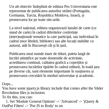
Un alt obiectiv îndeplinit de editura Pro Universitaria este
reprezentat de publicarea autorilor străini (Portugalia,
Germania, Turcia, Republica Moldova, Israel), și
promovarea lor pe toate site-urile.
La nivel național, editura organizează lansări de carte (cu
stand de carte) în cadrul diferitelor conferințe
(inter)naționale tematice la care participă, sau individual în
cadrul unor librării, biblioteci sau alte locații stabilite cu
autorul, atât în București cât și în țară.
Publicarea unui număr mare de titluri, paleta largă de
lucrări științifice pe toate domeniile de activitate,
acreditarea continuă, calitatea grafică a coperților și
promovarea lucrărilor tipărite în cadrul editurii, în toată țara
pe diverse căi, sunt elemente importante în susținerea și
promovarea cercetării în mediul universitar și academic.
Oops...
You have some jquery.js library include that comes after the Slider
Revolution files js inclusion.
To fix this, you can:
1. Set 'Module General Options' -> 'Advanced' -> 'jQuery &
OutPut Filters' -> 'Put JS to Body' to on