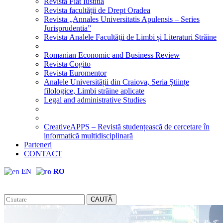
Revista Fiat Iustitia
Revista facultății de Drept Oradea
Revista „Annales Universitatis Apulensis – Series
Jurisprudentia”
Revista Analele Facultăţii de Limbi și Literaturi Străine
Romanian Economic and Business Review
Revista Cogito
Revista Euromentor
Analele Universității din Craiova, Seria Științe
filologice, Limbi străine aplicate
Legal and administrative Studies
CreativeAPPS – Revistă studențească de cercetare în
informatică multidisciplinară
Parteneri
CONTACT
EN
RO
CAUTĂ