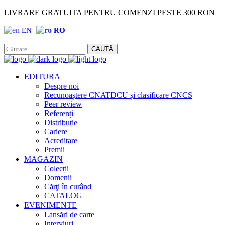
LIVRARE GRATUITA PENTRU COMENZI PESTE 300 RON
EN
RO
Facebook
Instagram
CAUTĂ
EDITURA
Despre noi
Recunoaștere CNATDCU și clasificare CNCS
Peer review
Referenți
Distribuție
Cariere
Acreditare
Premii
MAGAZIN
Colecții
Domenii
Cărţi în curând
CATALOG
EVENIMENTE
Lansări de carte
Interviuri