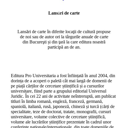
Lansări de carte
Lansări de carte în diferite locaţii de cultură propuse
de noi sau de autor ori la târgurile anuale de carte
din Bucureşti și din ţară la care editura noastră
participă an de an.
Editura Pro Universitaria a fost înființată în anul 2004, din
dorința de a acoperi o paletă cât mai largă de domenii de
pe piață cărților de cercetare științifică și a cursurilor
universitare, fiind parte a grupului editorial Universul
Juridic. În cei 22 ani de activitate neîntreruptă, am publicat
titluri în limba romană, engleză, franceză, germană,
spaniolă, italiană, rusă, japoneză, chineză și turcă (cărți de
specialitate, teze de doctorat, tratate, monografii, cursuri
universitare, volume colective de cercetare științifică,
volume ale lucrărilor științifice prezentate în cadrul unor
conferințe naționale/internaționale, din toate domeniile de