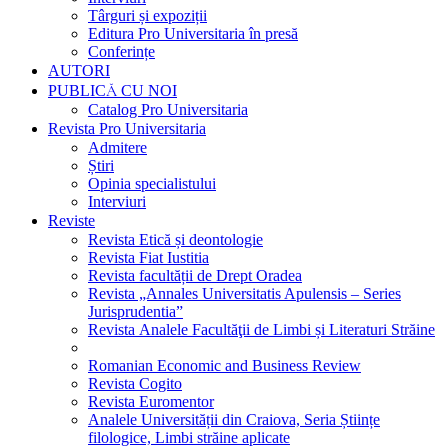
Târguri și expoziții
Editura Pro Universitaria în presă
Conferințe
AUTORI
PUBLICĂ CU NOI
Catalog Pro Universitaria
Revista Pro Universitaria
Admitere
Știri
Opinia specialistului
Interviuri
Reviste
Revista Etică și deontologie
Revista Fiat Iustitia
Revista facultății de Drept Oradea
Revista „Annales Universitatis Apulensis – Series
Jurisprudentia”
Revista Analele Facultăţii de Limbi și Literaturi Străine
Romanian Economic and Business Review
Revista Cogito
Revista Euromentor
Analele Universității din Craiova, Seria Științe
filologice, Limbi străine aplicate