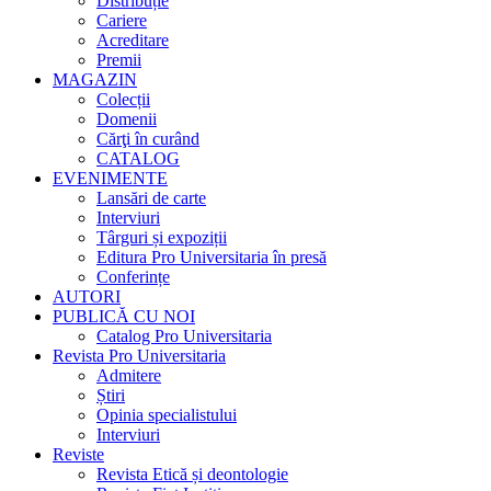
Distribuție
Cariere
Acreditare
Premii
MAGAZIN
Colecții
Domenii
Cărţi în curând
CATALOG
EVENIMENTE
Lansări de carte
Interviuri
Târguri și expoziții
Editura Pro Universitaria în presă
Conferințe
AUTORI
PUBLICĂ CU NOI
Catalog Pro Universitaria
Revista Pro Universitaria
Admitere
Știri
Opinia specialistului
Interviuri
Reviste
Revista Etică și deontologie