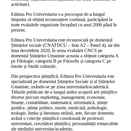
activitate).
Editura Pro Universitaria s-a preocupat de-a lungul
timpului să obțină recunoaștere continuă, participând la
toate evaluările organizate începând cu anul 2006 până în
prezent.
Editura Pro Universitaria este recunoscută pe domeniul
Științelor sociale (CNATDCU – lista A2 – Panel 4), iar din
luna decembrie 2020, în urma evaluării CNCS pe
domeniul Științelor Umaniste aceasta a obținut categoria A
pe Filologie, categoria B pe Filosofie și categoria C pe
Istorie și Studii culturale.
Din perspectiva științifică, Editura Pro Universitaria este
specializată pe domeniul Științelor Sociale și al Științelor
Umaniste, axându-se pe zona universitară/academică.
Titlurile publicate de-a lungul anilor acoperă arii științifice
diverse precum marketing, management, economie,
finanțe, contabilitate, matematică, informatică, științe
juridice, științe politice, istorie, medicină, psihologie,
teologie, limba și literatura străină, arte, fiecare domeniu
având o colecție științifică coordonată de profesori
universitari, cercetători științifici, personalității remarcabile
ale mediului universitar/academic.