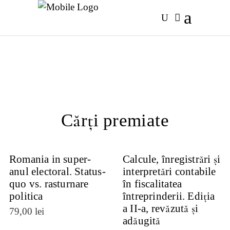
Cărți premiate
Romania in super-
Calcule, înregistrări și
anul electoral. Status-
interpretări contabile
quo vs. rasturnare
în fiscalitatea
politica
întreprinderii. Ediția
VEZI
a II-a, revăzută și
VEZI
79,00
lei
DETALII
adăugită
DETALII