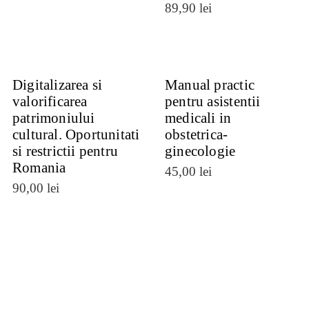
89,90
lei
Digitalizarea si
Manual practic
valorificarea
pentru asistentii
patrimoniului
medicali in
cultural. Oportunitati
obstetrica-
VEZI
si restrictii pentru
ginecologie
VEZI
Romania
DETALII
45,00
lei
DETALII
90,00
lei