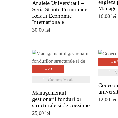
engleza 
Analele Universitatii –
Managem
Seria Stiinte Economice
Relatii Economie
16,00
lei
Internationale
30,00
lei
FĂR
VE
VEZI DETALII
FĂRĂ
STO
V
STOC
Ciomoș Vasile
Geoecon
universi
Managementul
gestionarii fondurilor
12,00
lei
structurale si de coeziune
25,00
lei