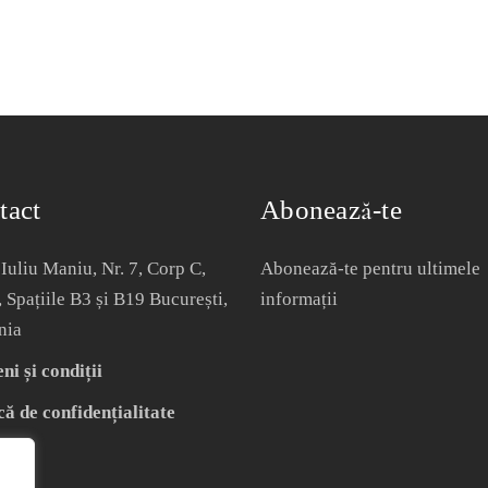
tact
Abonează-te
Iuliu Maniu, Nr. 7, Corp C,
Abonează-te pentru ultimele
, Spațiile B3 și B19 București,
informații
nia
i și condiții
că de confidențialitate