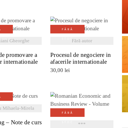
Ă
FĂRĂ
ZI DETALII
VEZI DETALII
C
STOC
aiani Gheorghe
Fără autor
de promovare a
Procesul de negociere in
r internationale
afacerile internationale
30,00
lei
Ă
ZI DETALII
C
 Mihaela-Mirela
VEZI DETALII
FĂRĂ
g – Note de curs
STOC
***