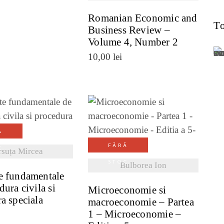
Romanian Economic and
To
Business Review –
Volume 4, Number 2
10,00
lei
ZI DETALII
Ă
VEZI DETALII
FĂRĂ
C
rsuța Mircea
STOC
Bulborea Ion
e fundamentale
dura civila si
Microeconomie si
a speciala
macroeconomie – Partea
1 – Microeconomie –