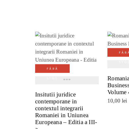
VE
FĂR
VEZI DETALII
STO
FĂRĂ
Romania
STOC
***
Busines
Volume 
Insitutii juridice
10,00
lei
contemporane in
contextul integrarii
Romaniei in Uniunea
Europeana – Editia a III-