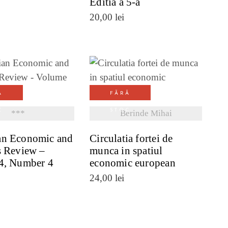
Editia a 5-a
20,00
lei
ZI DETALII
VEZI DETALII
Ă
FĂRĂ
C
STOC
***
Berinde Mihai
n Economic and
Circulatia fortei de
s Review –
munca in spatiul
4, Number 4
economic european
24,00
lei