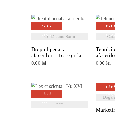
FĂRĂ
FĂR
VEZI DETALII
VE
STOC
STO
Corlățeanu Sorin
Car
Dreptul penal al
Tehnici 
afacerilor – Teste grila
afacerilo
0,00
lei
0,00
lei
FĂR
VE
FĂRĂ
VEZI DETALII
STO
Dogaru
STOC
***
Marketin