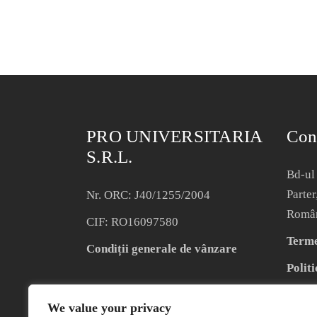
PRO UNIVERSITARIA
Con
S.R.L.
Bd-ul 
Parter
Nr. ORC: J40/1255/2004
Româ
CIF: RO16097580
Termen
Condiții generale de vânzare
Politi
We value your privacy