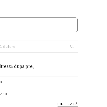
arch
:
ltrează dupa preţ
eț
nim
eț
xim
FILTREAZĂ