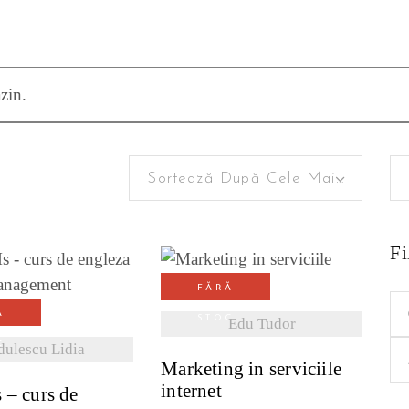
zin.
Se
ortat
Sortează După Cele Mai Recente
for
upă
Fi
ele
FĂRĂ
VEZI DETALII
Pr
ZI DETALII
ai
Ă
STOC
Edu Tudor
mi
C
Pr
dulescu Lidia
ecente
Marketing in serviciile
ma
internet
 – curs de