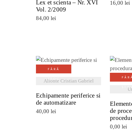
Lex et scienta – Nr. XVI
16,00
lei
Vol. 2/2009
84,00
lei
FĂRĂ
VEZI DETALII
VE
FĂR
STOC
Alionte Cristian Gabriel
STO
U
Echipamente periferice si
de automatizare
Element
de proce
40,00
lei
procedur
0,00
lei