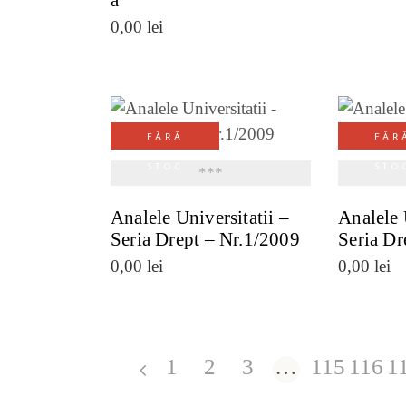
a
0,00
lei
FĂRĂ
FĂR
VEZI DETALII
VE
STOC
STO
***
Analele Universitatii –
Analele 
Seria Drept – Nr.1/2009
Seria Dr
0,00
lei
0,00
lei
1
2
3
…
115
116
1