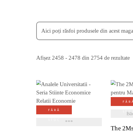
Aici poți răsfoi produsele din acest maga
S
Afișez 2458 - 2478 din 2754 de rezultate
d
c
VE
m
FĂR
VEZI DETALII
FĂRĂ
STO
Bă
r
STOC
***
The 2Ms