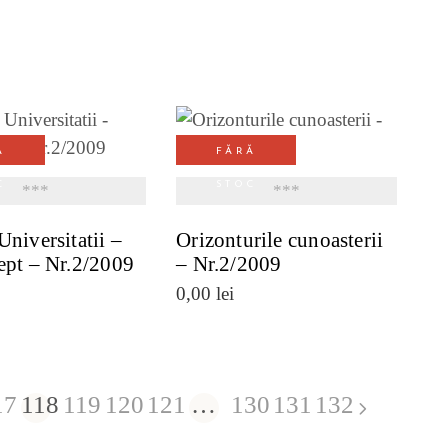
Ă
FĂRĂ
ZI DETALII
VEZI DETALII
C
STOC
***
***
Universitatii –
Orizonturile cunoasterii
ept – Nr.2/2009
– Nr.2/2009
0,00
lei
17
118
119
120
121
…
130
131
132