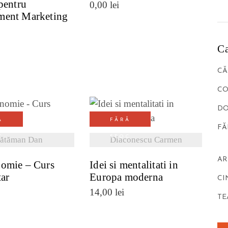
pentru
0,00
lei
ent Marketing
Ca
CĂ
CO
DO
Ă
FĂRĂ
ZI DETALII
VEZI DETALII
FĂ
C
STOC
ătăman Dan
Diaconescu Carmen
AR
omie – Curs
Idei si mentalitati in
tar
Europa moderna
CI
14,00
lei
TE