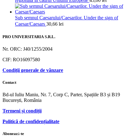
regionala in cadrul Uniunii Europene
45,00
lei
Sub semnul Caesarului/Caesarilor. Under the sign of
Caesar/Caesars
30,66
lei
PRO UNIVERSITARIA S.R.L.
Nr. ORC: J40/1255/2004
CIF: RO16097580
Condiții generale de vânzare
Contact
Bd-ul Iuliu Maniu, Nr. 7, Corp C, Parter, Spațiile B3 și B19
București, România
Termeni și condiții
Politică de confidențialitate
Abonează-te