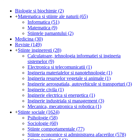
Biologie si biochimie
(2)
+
Matematica si stiinte ale naturii
(65)
Informatica
(51)
Matematica
(9)
Stiintele pamantului
(2)
Medicina
(30)
Reviste
(149)
+
Stiinte ingineresti
(28)
Calculatoare, tehnologia informatiei si ingineria
sistemelor
(9)
Electronica si telecomunicatii
(1)
Ingineria materialelor si nanotehnologie
(1)
Ingineria resurselor vegetale si animale
(1)
Inginerie aerospatiala, autovehicule si transporturi
(3)
Inginerie civila
(1)
Inginerie electrica si energetica
(1)
Inginerie industriala si management
(3)
Mecanica, mecatronica si robotica
(1)
+
Stiinte sociale
(1624)
Psihologie
(58)
Sociologie
(60)
Stiinte comportamentale
(77)
Stiinte economice si administrarea afacerilor
(578)