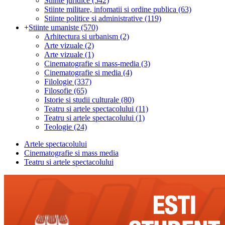
Stiinte juridice
(542)
Stiinte militare, infomatii si ordine publica
(63)
Stiinte politice si administrative
(119)
+
Stiinte umaniste
(570)
Arhitectura si urbanism
(2)
Arte vizuale
(2)
Arte vizuale
(1)
Cinematografie si mass-media
(3)
Cinematografie si media
(4)
Filologie
(337)
Filosofie
(65)
Istorie si studii culturale
(80)
Teatru si artele spectacolului
(11)
Teatru si artele spectacolului
(1)
Teologie
(24)
Artele spectacolului
Cinematografie si mass media
Teatru si artele spectacolului