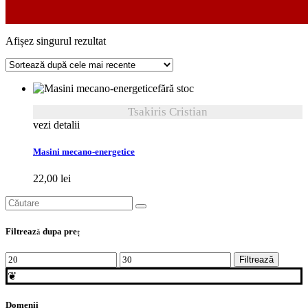
Afișez singurul rezultat
Inginerie electrica si energetica
fără stoc
Tsakiris Cristian
vezi detalii
Masini mecano-energetice
22,00
lei
Search
for:
Filtrează dupa preţ
Preț
Preț
Filtrează
minim
maxim
❦
Domenii