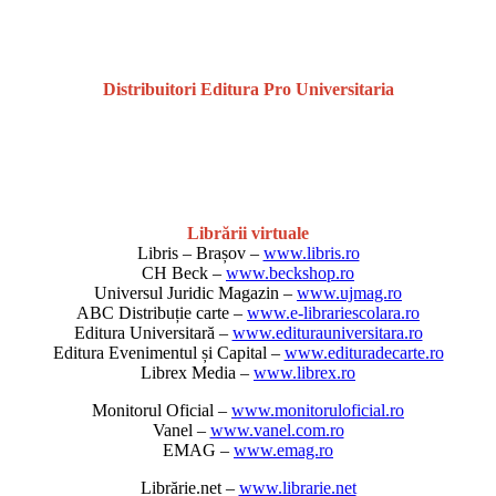
Distribuitori Editura Pro Universitaria
Librării virtuale
Libris – Brașov –
www.libris.ro
CH Beck –
www.beckshop.ro
Universul Juridic Magazin –
www.ujmag.ro
ABC Distribuție carte –
www.e-librariescolara.ro
Editura Universitară –
www.editurauniversitara.ro
Editura Evenimentul și Capital –
www.edituradecarte.ro
Librex Media –
www.librex.ro
Monitorul Oficial –
www.monitoruloficial.ro
Vanel –
www.vanel.com.ro
EMAG –
www.emag.ro
Librărie.net –
www.librarie.net