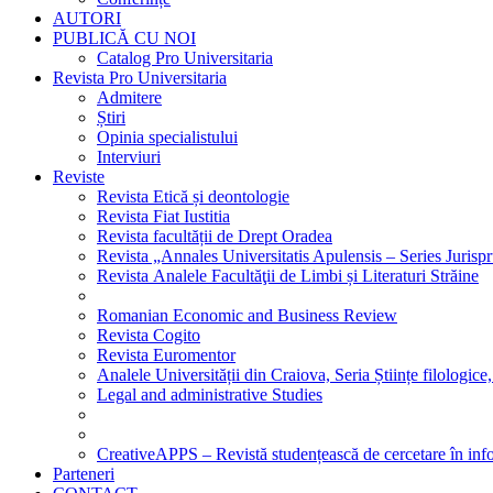
AUTORI
PUBLICĂ CU NOI
Catalog Pro Universitaria
Revista Pro Universitaria
Admitere
Știri
Opinia specialistului
Interviuri
Reviste
Revista Etică și deontologie
Revista Fiat Iustitia
Revista facultății de Drept Oradea
Revista „Annales Universitatis Apulensis – Series Jurisp
Revista Analele Facultăţii de Limbi și Literaturi Străine
Romanian Economic and Business Review
Revista Cogito
Revista Euromentor
Analele Universității din Craiova, Seria Științe filologice,
Legal and administrative Studies
CreativeAPPS – Revistă studențească de cercetare în info
Parteneri