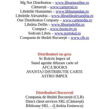
Mg Net Distribution –
www.librariaonline.ro
Cărturești –
www.carturesti.ro
Librăriile Humanitas –
www.libhumanitas.ro
Librăriile Alexandria –
www.librariilealexandria.ro
One Distribution Company –
www.cartepedia.ro
Librăria Delfin –
www.librariadelfin.ro
Compact –
www.bookcity.ro
Sedcom Libris –
www.portokal.ro
Compania de librării București –
www.clb.ro
Distribuitori en-gros
Sc Rolcris Impex srl
Stand agentie difuzare carte srl
AFCA BOOKS
AVANTAJ DISTRIBUTIE CARTE
ASTRO IMPEX
Distribuitori București
Compania de librării București (CLB)
Direct client services SRL (Cărturești)
Bibliostar SRL – (Librăria Eminescu)