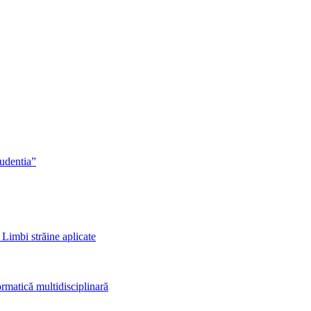
rudentia”
 Limbi străine aplicate
rmatică multidisciplinară