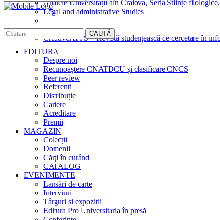
Analele Universității din Craiova, Seria Științe filologice,
Legal and administrative Studies
CAUTĂ
CreativeAPPS – Revistă studențească de cercetare în info
EDITURA
Despre noi
Recunoaștere CNATDCU și clasificare CNCS
Peer review
Referenți
Distribuție
Cariere
Acreditare
Premii
MAGAZIN
Colecții
Domenii
Cărţi în curând
CATALOG
EVENIMENTE
Lansări de carte
Interviuri
Târguri și expoziții
Editura Pro Universitaria în presă
Conferințe