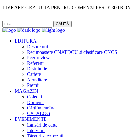
LIVRARE GRATUITA PENTRU COMENZI PESTE 300 RON
Facebook
Instagram
CAUTĂ
EDITURA
Despre noi
Recunoaștere CNATDCU și clasificare CNCS
Peer review
Referenți
Distribuție
Cariere
Acreditare
Premii
MAGAZIN
Colecții
Domenii
Cărţi în curând
CATALOG
EVENIMENTE
Lansări de carte
Interviuri
Târguri și expoziții