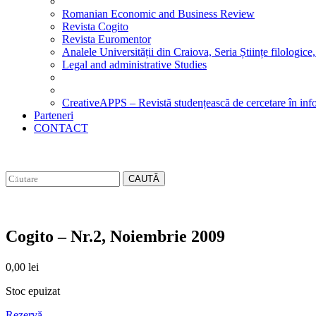
Romanian Economic and Business Review
Revista Cogito
Revista Euromentor
Analele Universității din Craiova, Seria Științe filologice,
Legal and administrative Studies
CreativeAPPS – Revistă studențească de cercetare în info
Parteneri
CONTACT
CAUTĂ
Cogito – Nr.2, Noiembrie 2009
0,00
lei
Stoc epuizat
Rezervă