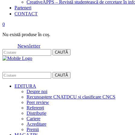
CreativeAPPS – Revistă studențească de cercetare în info
Parteneri
CONTACT
0
Nu există produse în coș.
Newsletter
CAUTĂ
CAUTĂ
EDITURA
Despre noi
Recunoaștere CNATDCU și clasificare CNCS
Peer review
Referenți
Distribuție
Cariere
Acreditare
Premii
MAGAZIN