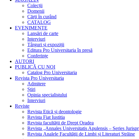
Colecții
Domenii
Cărţi în curând
CATALOG
EVENIMENTE
Lansări de carte
Interviuri
Târguri și expoziții
Editura Pro Universitaria în presă
Conferințe
AUTORI
PUBLICĂ CU NOI
Catalog Pro Universitaria
Revista Pro Universitaria
Admitere
Știri
Opinia specialistului
Interviuri
Reviste
Revista Etică și deontologie
Revista Fiat Iustitia
Revista facultății de Drept Oradea
Revista „Annales Universitatis Apulensis – Series Jurisp
Revista Analele Facultăţii de Limbi și Literaturi Străine