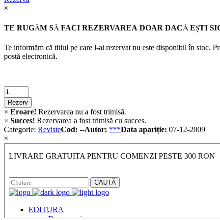
×
TE RUGĂM SĂ FACI REZERVAREA DOAR DACĂ EŞTI SI
Te informăm că titlul pe care l-ai rezervat nu este disponibil în stoc. 
postă electronică.
Criminalistica
quantity
Rezerv
×
Eroare!
Rezervarea nu a fost trimisă.
×
Succes!
Rezervarea a fost trimisă cu succes.
Categorie:
Reviste
Cod:
--
Autor:
***
Data apariție:
07-12-2009
×