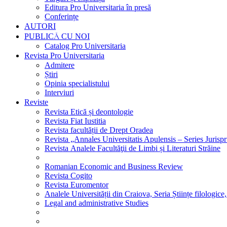
Editura Pro Universitaria în presă
Conferințe
AUTORI
PUBLICĂ CU NOI
Catalog Pro Universitaria
Revista Pro Universitaria
Admitere
Știri
Opinia specialistului
Interviuri
Reviste
Revista Etică și deontologie
Revista Fiat Iustitia
Revista facultății de Drept Oradea
Revista „Annales Universitatis Apulensis – Series Jurisp
Revista Analele Facultăţii de Limbi și Literaturi Străine
Romanian Economic and Business Review
Revista Cogito
Revista Euromentor
Analele Universității din Craiova, Seria Științe filologice,
Legal and administrative Studies