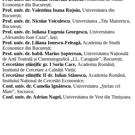
Economice din București;
Prof. univ. dr. Valentina Ioana Rujoiu,
Universitatea din
București;
Prof. univ. dr. Nicolae Voiculescu
, Universitatea „Titu Maiorescu,
București;
Prof. univ. dr. Iuliana Eugenia Georgescu,
Universitatea
„Alexandru Ioan Cuza”, Iași;
Prof. univ. dr. Liliana Ionescu-Feleagă,
Academia de Studii
Economice din București;
Prof. univ. dr. habil. Marius Șopterean,
Universitatea Națională
de Artă Teatrală și Cinematografică „I.L. Caragiale”, București;
Cercetător științific gr. I Sorin Cace,
Academia Română,
Institutul de Cercetare a Calității Vieții;
Cercetător științific II dr. Iulian Stănescu,
Academia Română,
Institutul Național de Cercetări Economice;
Conf. univ. dr. Camelia Ignătescu
, Universitatea „Ștefan cel
Mare”, Suceava;
Conf. univ. dr. Adrian Nagel,
Universitatea de Vest din Timișoara.