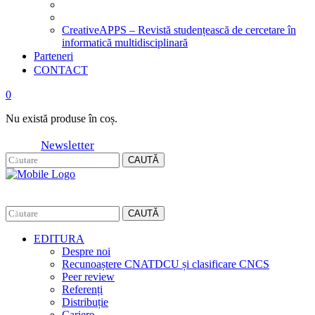
CreativeAPPS – Revistă studențească de cercetare în
informatică multidisciplinară
Parteneri
CONTACT
0
Nu există produse în coș.
Newsletter
CAUTĂ
CAUTĂ
EDITURA
Despre noi
Recunoaștere CNATDCU și clasificare CNCS
Peer review
Referenți
Distribuție
Cariere