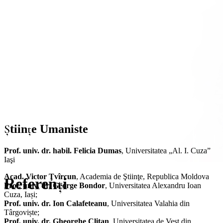
Ştiinţe Umaniste
Prof. univ. dr. habil. Felicia Dumas
, Universitatea „Al. I. Cuza”
Iaşi
Acad. Victor Ţvîrcun
, Academia de Ştiinţe, Republica Moldova
Referenți
Prof. univ. dr. George Bondor
, Universitatea Alexandru Ioan
Cuza, Iași;
Prof. univ. dr. Ion Calafeteanu
, Universitatea Valahia din
Târgoviște;
Prof. univ. dr. Gheorghe Clitan
, Universitatea de Vest din