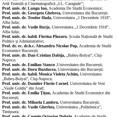
Artă Teatrală și Cinematografică „I.L. Caragiale”;
Prof. univ. dr. Lungu Ion,
Academia De Studii Economice;
Prof. univ. dr. Georgeta Ghebrea,
Universitatea din București;
Prof. univ. dr. Teodor Hada
, Universitatea „1 Decembrie 1918”,
Alba Iulia;
Prof. univ. dr. Vasile Burja
, Universitatea „1 Decembrie 1918”,
Alba Iulia;
Prof. univ. dr.
habil. Florina Pînzaru
, Școala Națională de Studii
Politice și Administrative;
Prof. dr. ec. dr.h.c. Alexandru Nicolae Pop,
Academia de Studii
Economice București;
Prof. univ. dr. Dan-Cristian Dabija,
„Babeș-Bolyai”, Cluj-
Napoca;
Prof. univ. dr. Emilian Stancu
,Universitatea din București;
Prof. univ. dr. Doru Buzducea,
Universitatea din București;
Prof. univ. dr. habil. Monica Violeta Achim,
Universitatea
„Babeș-Bolyai”, Cluj-Napoca;
Prof. univ. dr. Dumiter Florin Cornel
, Universitatea de Vest
„Vasile Goldiș” din Arad;
Prof. univ. dr. Emilia Țițan,
Academia de Studii Economice din
București;
Prof. univ. dr. Mihaela Lambru,
Universitatea București;
Prof. univ. dr. Vasile Gherheș,
Universitatea „Politehnica”,
Timișoara;
Prof. univ. dr.
Cosmin Octavian Dobrin
, Academia de Studii