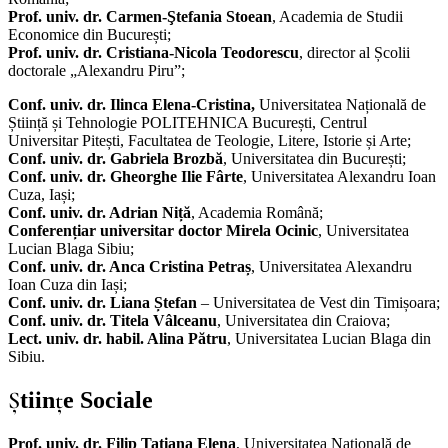
Prof. univ. dr. Carmen-Ştefania Stoean
, Academia de Studii
Economice din București;
Prof. univ. dr. Cristiana-Nicola Teodorescu
, director al Școlii
doctorale „Alexandru Piru”;
Conf. univ. dr.
Ilinca Elena-Cristina,
Universitatea Națională de
Știință și Tehnologie POLITEHNICA București, Centrul
Universitar Pitești, Facultatea de Teologie, Litere, Istorie și Arte;
Conf. univ. dr. Gabriela Brozbă
, Universitatea din București;
Conf. univ. dr. Gheorghe Ilie Fârte
, Universitatea Alexandru Ioan
Cuza, Iași;
Conf. univ. dr. Adrian Niță
, Academia Română;
Conferențiar universitar doctor Mirela Ocinic
, Universitatea
Lucian Blaga Sibiu;
Conf. univ. dr. Anca Cristina Petraș
, Universitatea Alexandru
Ioan Cuza din Iași;
Conf. univ. dr. Liana Ștefan
– Universitatea de Vest din Timișoara;
Conf. univ. dr. Titela Vâlceanu
, Universitatea din Craiova;
Lect. univ. dr. habil. Alina Pătru
, Universitatea Lucian Blaga din
Sibiu.
Ştiinţe Sociale
Prof. univ. dr. Filip Tatiana Elena
, Universitatea Națională de