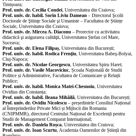
Timișoara;
Prof. univ. dr. Cecilia Condei
, Universitatea din Craiova;
Prof. univ. dr. habil. Sorin Liviu Damean
– Directorul Şcolii
Doctorale de Ştiinţe Sociale şi Umaniste – Facultatea de Științe
Sociale, Universitatea din Craiova;
Prof. univ. dr. Mircea A. Diaconu
– Prorector cu activitatea
didactică şi asigurarea calităţii, Universitatea Ștefan cel Mare,
Suceava;
Prof. univ. dr. Elena Filipaș
, Universitatea din București;
Prof. univ. dr. habil. Rodica Frenţiu
, Universitatea Babeş-Bolyai,
Cluj-Napoca;
Prof. univ. dr. Nicolae Georgescu
, Universitatea Spiru Haret;
Prof. univ. dr. Vasile Macoviciuc
, Școala Națională de Studii
Politice și Administrative, Facultatea de Comunicare și Relații
Publice;
Prof. univ. dr. habil. Monica Matei-Chesnoiu
, Universitatea
Ovidius din Constanța;
Prof. univ. dr. habil. Ileana Mihăilă
, Universitatea din București;
Prof. univ. dr. Ovidiu Nicolescu
– președintele Consiliul Național
al Întreprinderilor Private Mici și Mijlocii din Romania
(CNIPMMR), directorul Centrului Național de Excelență pentru
Studii de Management Comparat Internațional;
Prof. univ. dr. Daniela Roșca
, Universitatea din Craiova;
Prof. univ. dr. Ioan Scurtu
, Academia Oamenilor de Știință din
România;