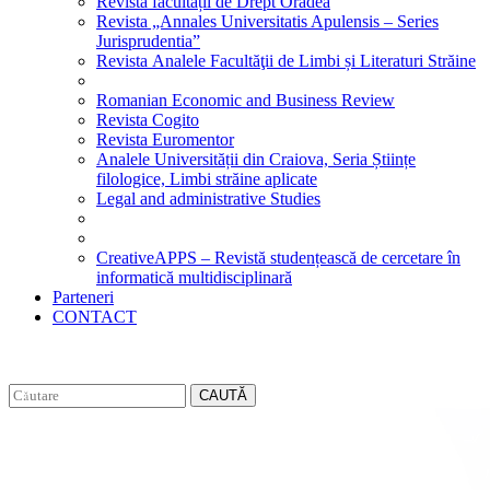
Revista facultății de Drept Oradea
Revista „Annales Universitatis Apulensis – Series
Jurisprudentia”
Revista Analele Facultăţii de Limbi și Literaturi Străine
Romanian Economic and Business Review
Revista Cogito
Revista Euromentor
Analele Universității din Craiova, Seria Științe
filologice, Limbi străine aplicate
Legal and administrative Studies
CreativeAPPS – Revistă studențească de cercetare în
informatică multidisciplinară
Parteneri
CONTACT
CAUTĂ