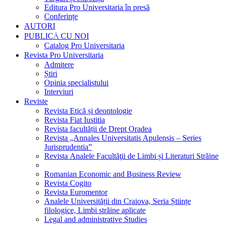
Editura Pro Universitaria în presă
Conferințe
AUTORI
PUBLICĂ CU NOI
Catalog Pro Universitaria
Revista Pro Universitaria
Admitere
Știri
Opinia specialistului
Interviuri
Reviste
Revista Etică și deontologie
Revista Fiat Iustitia
Revista facultății de Drept Oradea
Revista „Annales Universitatis Apulensis – Series
Jurisprudentia”
Revista Analele Facultăţii de Limbi și Literaturi Străine
Romanian Economic and Business Review
Revista Cogito
Revista Euromentor
Analele Universității din Craiova, Seria Științe
filologice, Limbi străine aplicate
Legal and administrative Studies