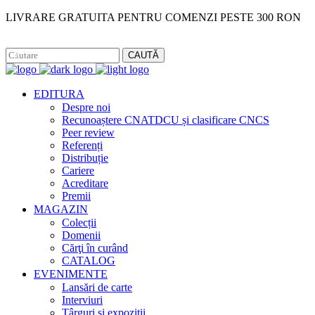
LIVRARE GRATUITA PENTRU COMENZI PESTE 300 RON
Facebook
Instagram
CAUTĂ
EDITURA
Despre noi
Recunoaștere CNATDCU și clasificare CNCS
Peer review
Referenți
Distribuție
Cariere
Acreditare
Premii
MAGAZIN
Colecții
Domenii
Cărţi în curând
CATALOG
EVENIMENTE
Lansări de carte
Interviuri
Târguri și expoziții