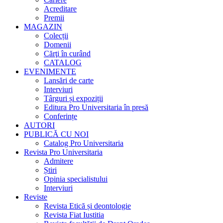
Acreditare
Premii
MAGAZIN
Colecții
Domenii
Cărţi în curând
CATALOG
EVENIMENTE
Lansări de carte
Interviuri
Târguri și expoziții
Editura Pro Universitaria în presă
Conferințe
AUTORI
PUBLICĂ CU NOI
Catalog Pro Universitaria
Revista Pro Universitaria
Admitere
Știri
Opinia specialistului
Interviuri
Reviste
Revista Etică și deontologie
Revista Fiat Iustitia