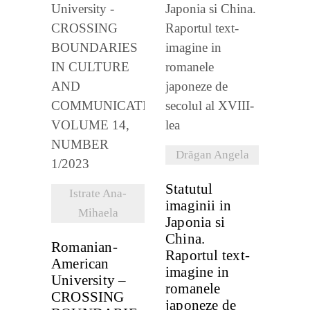
VEZI
DETALII
VEZI
DETALII
Drăgan Angela
Statutul
Istrate Ana-
imaginii in
Mihaela
Japonia si
China.
Romanian-
Raportul text-
American
imagine in
University –
romanele
CROSSING
japoneze de