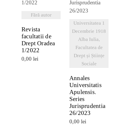
DETALII
Fără autor
VEZI
Universitatea 1
DETALII
Revista
Decembrie 1918
facultatii de
Alba Iulia,
Drept Oradea
Facultatea de
1/2022
Drept și Științe
0,00
lei
Sociale
Annales
Universitatis
Apulensis.
Series
Jurisprudentia
26/2023
0,00
lei