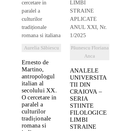
VEZI
DETALII
DETALII
Aurelia Săbiescu
Păunescu Floriana
Anca
Ernesto de
Martino,
ANALELE
antropologul
UNIVERSITA
italian al
TII DIN
secolului XX.
CRAIOVA –
O cercetare in
SERIA
paralel a
STIINTE
culturilor
FILOLOGICE
tradiționale
LIMBI
romana si
STRAINE