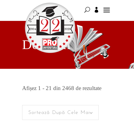
Domenii
Sortat
Afișez 1 - 21 din 2468 de rezultate
după
Sortează După Cele Mai Recente
cele
mai