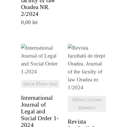
faculty of law
Oradea NR.
2/2024
0,00
lei
VEZI
DETALII
VEZI
DETALII
Iancu Elena-Ana
International
Miheș Cristian
Journal of
Dumitru
Legal and
Social Order 1-
Revista
2024