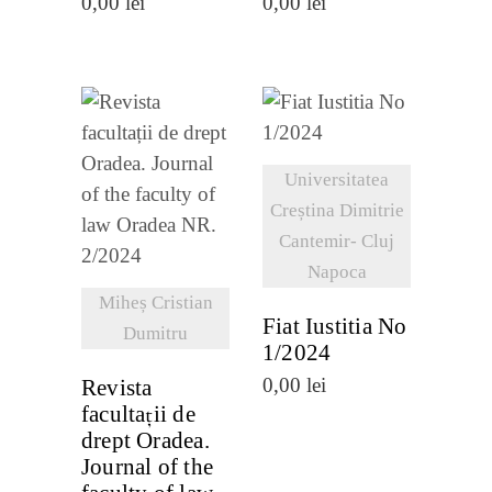
0,00
lei
0,00
lei
VEZI
Universitatea
VEZI
DETALII
Creștina Dimitrie
DETALII
Cantemir- Cluj
Napoca
Miheș Cristian
Fiat Iustitia No
Dumitru
1/2024
0,00
lei
Revista
facultații de
drept Oradea.
Journal of the