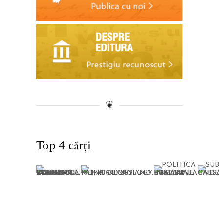
❦
Top 4 cărți