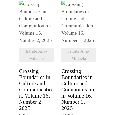
recente
VEZI
VEZI
DETALII
DETALII
Istrate Ana-
Istrate Ana-
Mihaela
Mihaela
Crossing
Crossing
Boundaries in
Boundaries in
Culture and
Culture and
Communicatio
Communicatio
n. Volume 16,
n. Volume 16,
Number 2,
Number 1,
2025
2025