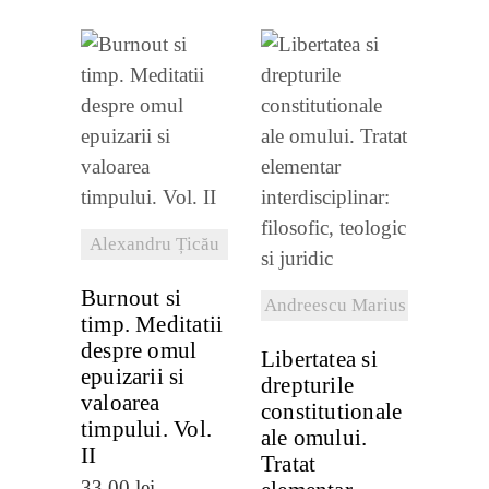
VEZI
VEZI
DETALII
DETALII
Alexandru Țicău
Burnout si
Andreescu Marius
timp. Meditatii
despre omul
Libertatea si
epuizarii si
drepturile
valoarea
constitutionale
timpului. Vol.
ale omului.
II
Tratat
33,00
lei