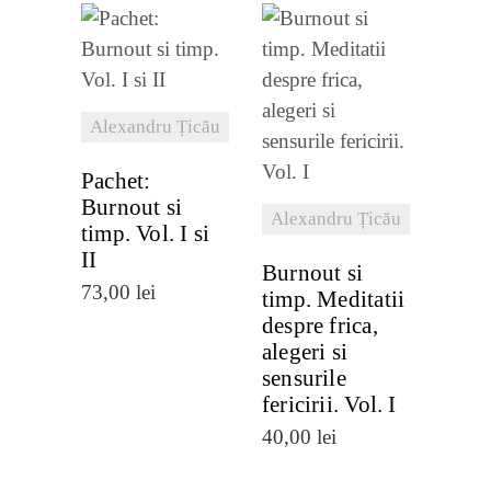
recente
VEZI
DETALII
VEZI
Alexandru Țicău
DETALII
Pachet:
Burnout si
Alexandru Țicău
timp. Vol. I si
II
Burnout si
73,00
lei
timp. Meditatii
despre frica,
alegeri si
sensurile
fericirii. Vol. I
40,00
lei