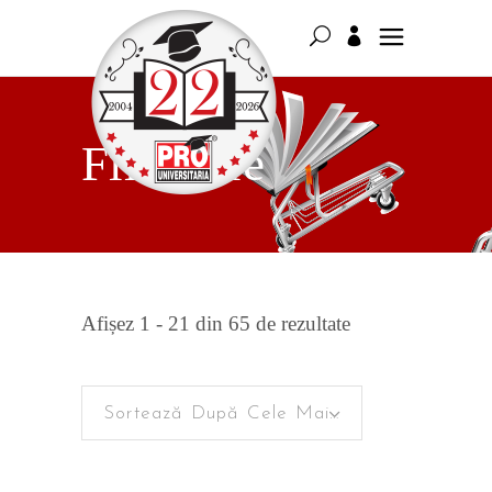
Filosofie
Sortat
Afișez 1 - 21 din 65 de rezultate
după
Sortează După Cele Mai Recente
cele
mai