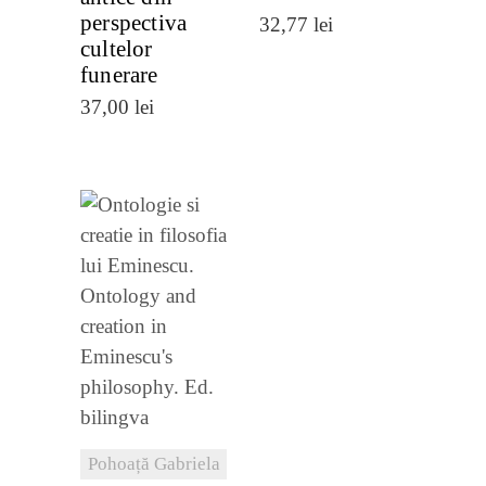
perspectiva
32,77
lei
cultelor
funerare
37,00
lei
VEZI
DETALII
Pohoață Gabriela