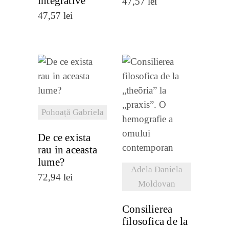
integrative
47,57
lei
47,57
lei
VEZI
DETALII
Pohoață Gabriela
VEZI
DETALII
De ce exista
rau in aceasta
lume?
Adela Daniela
72,94
lei
Moldovan
Consilierea
filosofica de la