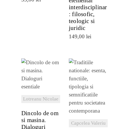
elementar
interdisciplinar
: filosofic,
teologic si
juridic
149,00
lei
VEZI
DETALII
VEZI
DETALII
Lotreanu Nicolae
Dincolo de om
si masina.
Capcelea Valeriu
Dialoguri