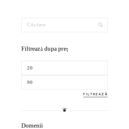
Search
for:
Filtrează dupa preţ
Preț
minim
Preț
maxim
FILTREAZĂ
❦
Domenii