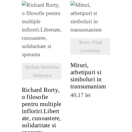
VEZI
DETALII
VEZI
Terec-Vlad
DETALII
Loredana
Mituri,
Șerban Henrieta
arhetipuri si
Anișoara
simboluri in
transumanism
Richard Rorty,
40,17
lei
o filosofie
pentru multiple
infloriri.Libert
ate, cunoastere,
solidaritate si