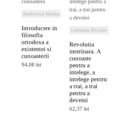
DETALII
Andreescu Marius
Introducere in
Lotreanu Nicolae
filosofia
ortodoxa a
Revolutia
existentei si
interioara. A
cunoasterii
cunoaste
94,08
lei
pentru a
intelege, a
intelege pentru
a trai, a trai
pentru a
deveini
62,37
lei