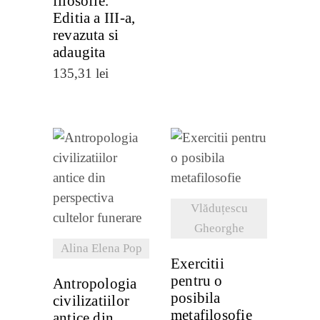
filosofie.
Editia a III-a,
revazuta si
adaugita
135,31
lei
VEZI
VEZI
DETALII
DETALII
Vlăduțescu
Gheorghe
Alina Elena Pop
Exercitii
pentru o
Antropologia
posibila
civilizatiilor
metafilosofie
antice din