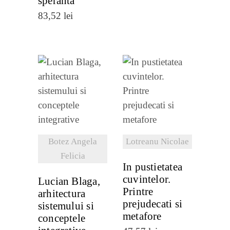
speranta
83,52
lei
VEZI
VEZI
DETALII
DETALII
Botez Angela
Lotreanu Nicolae
Felicia
In pustietatea
cuvintelor.
Lucian Blaga,
Printre
arhitectura
prejudecati si
sistemului si
metafore
conceptele