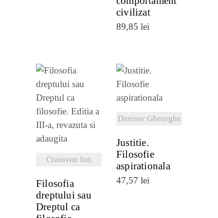
comportament
civilizat
89,85
lei
VEZI
DETALII
VEZI
Danisor Gheorghe
DETALII
Justitie.
Filosofie
Craiovan Ion
aspirationala
47,57
lei
Filosofia
dreptului sau
Dreptul ca