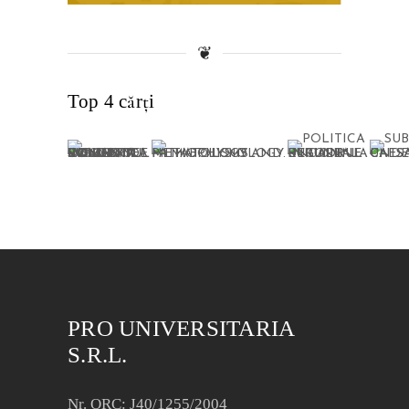
❦
Top 4 cărți
PRO UNIVERSITARIA
S.R.L.
Nr. ORC: J40/1255/2004