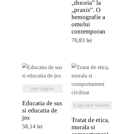
„theōria” la
„praxis”. O
hemografie a
omului
contemporan
70,83
lei
VEZI
VEZI
DETALII
Ion Gagim
DETALII
Educatia de sus
Capcelea Valeriu
si educatia de
jos
Tratat de etica,
58,14
lei
morala si