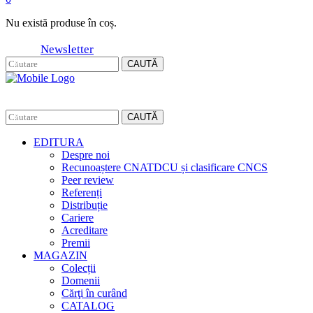
Nu există produse în coș.
Newsletter
CAUTĂ
CAUTĂ
EDITURA
Despre noi
Recunoaștere CNATDCU și clasificare CNCS
Peer review
Referenți
Distribuție
Cariere
Acreditare
Premii
MAGAZIN
Colecții
Domenii
Cărţi în curând
CATALOG