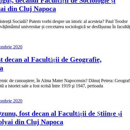
guș, decanul Facultății de Sociologie și
yai din Cluj Napoca
sistență Socială? Putem vorbi despre un istoric al acesteia? Paul Teodor
nvățământul universitar și cercetarea sociologică se desfășurau în facultăț
tombrie 2020
st decan al Facultății de Geografie,
ca
c de cunoaștere, în Alma Mater Napocensis? Dănuț Petrea: Geografi
 a istoriei sale a fost scrisă între 1919 şi 1947, perioada
tombrie 2020
zunu, fost decan al Facultății de Științe și
olyai din Cluj Napoca