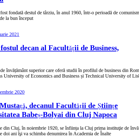
 fost fondată destul de târziu, în anul 1960, într-o perioadă de comunis
 de la bun început
uarie 2021
 fostul decan al Facultății de Business,
învățământ superior care oferă studii în profilul de business din Rom
ens University of Economics and Business și Technical University of Li
cembrie 2020
Mustață, decanul Facultății de Științe
sitatea Babeş-Bolyai din Cluj Napoca
e din Cluj, în noiembrie 1920, se înființa la Cluj prima instituţie de înv
 doi ani îşi va schimba denumirea în Academia de Înalte