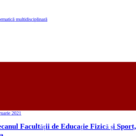
rmatică multidisciplinară
ruarie 2021
canul Facultății de Educație Fizică și Sport,
ca