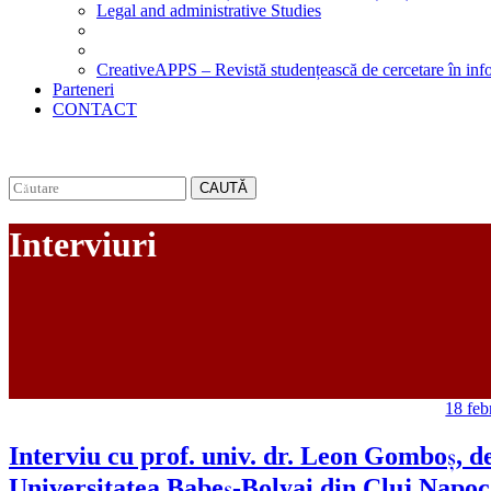
Legal and administrative Studies
CreativeAPPS – Revistă studențească de cercetare în info
Parteneri
CONTACT
CAUTĂ
Interviuri
18 feb
Interviu cu prof. univ. dr. Leon Gomboș, de
Universitatea Babeș-Bolyai din Cluj Napo