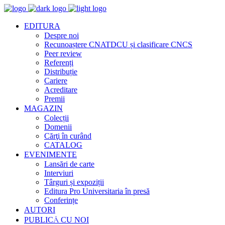
EDITURA
Despre noi
Recunoaștere CNATDCU și clasificare CNCS
Peer review
Referenți
Distribuție
Cariere
Acreditare
Premii
MAGAZIN
Colecții
Domenii
Cărţi în curând
CATALOG
EVENIMENTE
Lansări de carte
Interviuri
Târguri și expoziții
Editura Pro Universitaria în presă
Conferințe
AUTORI
PUBLICĂ CU NOI