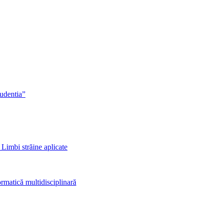
rudentia”
 Limbi străine aplicate
rmatică multidisciplinară