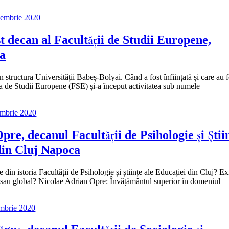
cembrie 2020
st decan al Facultății de Studii Europene,
ca
n structura Universității Babeș-Bolyai. Când a fost înființată și care au f
ea de Studii Europene (FSE) și-a început activitatea sub numele
embrie 2020
pre, decanul Facultății de Psihologie și Știi
din Cluj Napoca
in istoria Facultății de Psihologie și științe ale Educației din Cluj? Ex
nal sau global? Nicolae Adrian Opre: Învățământul superior în domeniul
embrie 2020