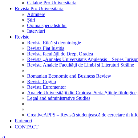
Catalog Pro Universitaria
Revista Pro Universitaria
Admitere
Știri
Opinia specialistului
Interviuri
Reviste
Revista Etică și deontologie
Revista Fiat Iustitia
Revista facultății de Drept Oradea
Revista „Annales Universitatis Apulensis – Series Jurisp
Revista Analele Facultăţii de Limbi și Literaturi Străine
Romanian Economic and Business Review
Revista Cogito
Revista Euromentor
Analele Universității din Craiova, Seria Științe filologice,
Legal and administrative Studies
CreativeAPPS – Revistă studențească de cercetare în info
Parteneri
CONTACT
0