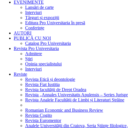
EVENIMENTE
Lansări de carte
Interviuri
Târguri și expoziții
Editura Pro Universitaria în presă
Conferințe
AUTORI
PUBLICĂ CU NOI
Catalog Pro Universitaria
Revista Pro Universitaria
Admitere
Știri
Opinia specialistului
Interviuri
Reviste
Revista Etică și deontologie
Revista Fiat Iustitia
Revista facultății de Drept Oradea
Revista „Annales Universitatis Apulensis – Series Jurisp
Revista Analele Facultăţii de Limbi și Literaturi Străine
Romanian Economic and Business Review
Revista Cogito
Revista Euromentor
Analele Universității din Craiova, Seria Științe filologice,