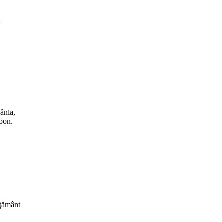
m
ânia,
sbon.
ăţământ