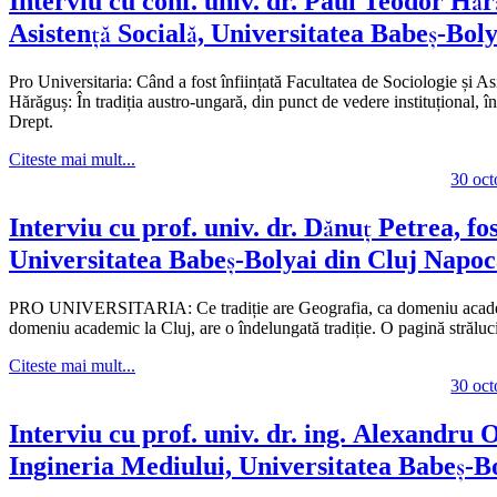
Interviu cu conf. univ. dr. Paul Teodor Hără
Asistență Socială, Universitatea Babeș-Bol
Pro Universitaria: Când a fost înființată Facultatea de Sociologie și A
Hărăguș: În tradiția austro-ungară, din punct de vedere instituțional, î
Drept.
Citeste mai mult...
30 oc
Interviu cu prof. univ. dr. Dănuț Petrea, fo
Universitatea Babeș-Bolyai din Cluj Napo
PRO UNIVERSITARIA: Ce tradiție are Geografia, ca domeniu academi
domeniu academic la Cluj, are o îndelungată tradiție. O pagină strălucită
Citeste mai mult...
30 oc
Interviu cu prof. univ. dr. ing. Alexandru O
Ingineria Mediului, Universitatea Babeș-B