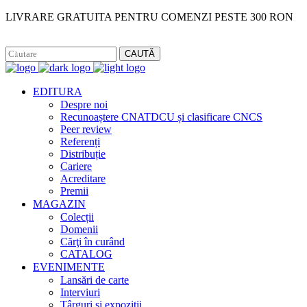
LIVRARE GRATUITA PENTRU COMENZI PESTE 300 RON
Facebook
Instagram
CAUTĂ
EDITURA
Despre noi
Recunoaștere CNATDCU și clasificare CNCS
Peer review
Referenți
Distribuție
Cariere
Acreditare
Premii
MAGAZIN
Colecții
Domenii
Cărţi în curând
CATALOG
EVENIMENTE
Lansări de carte
Interviuri
Târguri și expoziții