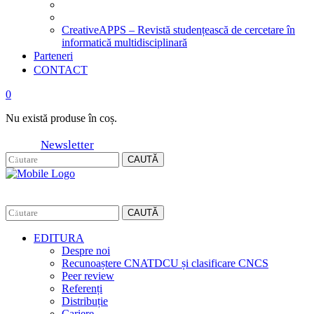
CreativeAPPS – Revistă studențească de cercetare în
informatică multidisciplinară
Parteneri
CONTACT
0
Nu există produse în coș.
Newsletter
CAUTĂ
CAUTĂ
EDITURA
Despre noi
Recunoaștere CNATDCU și clasificare CNCS
Peer review
Referenți
Distribuție
Cariere