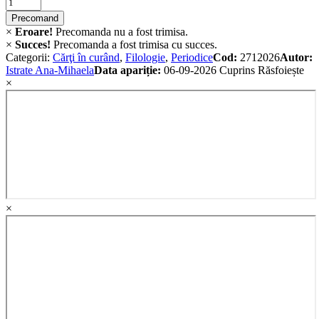
Criminalistica
quantity
Precomand
×
Eroare!
Precomanda nu a fost trimisa.
×
Succes!
Precomanda a fost trimisa cu succes.
Categorii:
Cărţi în curând
,
Filologie
,
Periodice
Cod:
2712026
Autor:
Istrate Ana-Mihaela
Data apariție:
06-09-2026
Cuprins
Răsfoiește
×
×