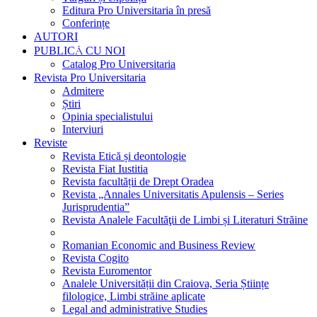
Editura Pro Universitaria în presă
Conferințe
AUTORI
PUBLICĂ CU NOI
Catalog Pro Universitaria
Revista Pro Universitaria
Admitere
Știri
Opinia specialistului
Interviuri
Reviste
Revista Etică și deontologie
Revista Fiat Iustitia
Revista facultății de Drept Oradea
Revista „Annales Universitatis Apulensis – Series
Jurisprudentia”
Revista Analele Facultăţii de Limbi și Literaturi Străine
Romanian Economic and Business Review
Revista Cogito
Revista Euromentor
Analele Universității din Craiova, Seria Științe
filologice, Limbi străine aplicate
Legal and administrative Studies