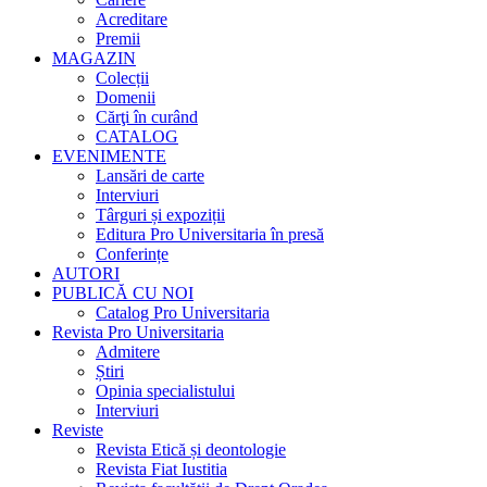
Acreditare
Premii
MAGAZIN
Colecții
Domenii
Cărţi în curând
CATALOG
EVENIMENTE
Lansări de carte
Interviuri
Târguri și expoziții
Editura Pro Universitaria în presă
Conferințe
AUTORI
PUBLICĂ CU NOI
Catalog Pro Universitaria
Revista Pro Universitaria
Admitere
Știri
Opinia specialistului
Interviuri
Reviste
Revista Etică și deontologie
Revista Fiat Iustitia