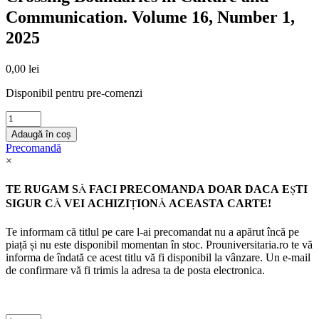
Communication. Volume 16, Number 1,
2025
0,00
lei
Disponibil pentru pre-comenzi
Crossing
Boundaries
Adaugă în coș
in
Precomandă
Culture
×
and
Communication.
TE RUGAM SĂ FACI PRECOMANDA DOAR DACA EȘTI
Volume
SIGUR CĂ VEI ACHIZIȚIONĂ ACEASTA CARTE!
16,
Number
1,
Te informam că titlul pe care l-ai precomandat nu a apărut încă pe
2025
piață și nu este disponibil momentan în stoc. Prouniversitaria.ro te vă
quantity
informa de îndată ce acest titlu vă fi disponibil la vânzare. Un e-mail
de confirmare vă fi trimis la adresa ta de posta electronica.