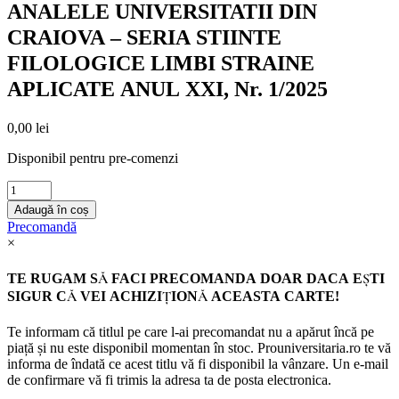
ANALELE UNIVERSITATII DIN
CRAIOVA – SERIA STIINTE
FILOLOGICE LIMBI STRAINE
APLICATE ANUL XXI, Nr. 1/2025
0,00
lei
Disponibil pentru pre-comenzi
ANALELE
UNIVERSITATII
Adaugă în coș
DIN
Precomandă
CRAIOVA
×
-
SERIA
TE RUGAM SĂ FACI PRECOMANDA DOAR DACA EȘTI
STIINTE
SIGUR CĂ VEI ACHIZIȚIONĂ ACEASTA CARTE!
FILOLOGICE
LIMBI
STRAINE
Te informam că titlul pe care l-ai precomandat nu a apărut încă pe
APLICATE
piață și nu este disponibil momentan în stoc. Prouniversitaria.ro te vă
ANUL
informa de îndată ce acest titlu vă fi disponibil la vânzare. Un e-mail
XXI,
de confirmare vă fi trimis la adresa ta de posta electronica.
Nr.