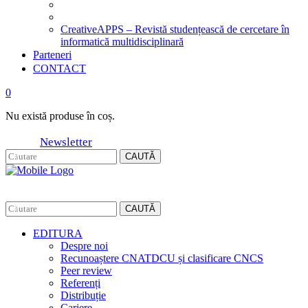
CreativeAPPS – Revistă studențească de cercetare în
informatică multidisciplinară
Parteneri
CONTACT
0
Nu există produse în coș.
Newsletter
CAUTĂ
CAUTĂ
EDITURA
Despre noi
Recunoaștere CNATDCU și clasificare CNCS
Peer review
Referenți
Distribuție
Cariere