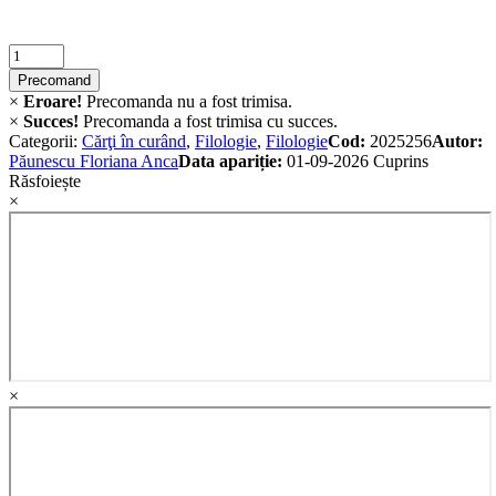
1/2025
quantity
Criminalistica
quantity
Precomand
×
Eroare!
Precomanda nu a fost trimisa.
×
Succes!
Precomanda a fost trimisa cu succes.
Categorii:
Cărţi în curând
,
Filologie
,
Filologie
Cod:
2025256
Autor:
Păunescu Floriana Anca
Data apariție:
01-09-2026
Cuprins
Răsfoiește
×
×