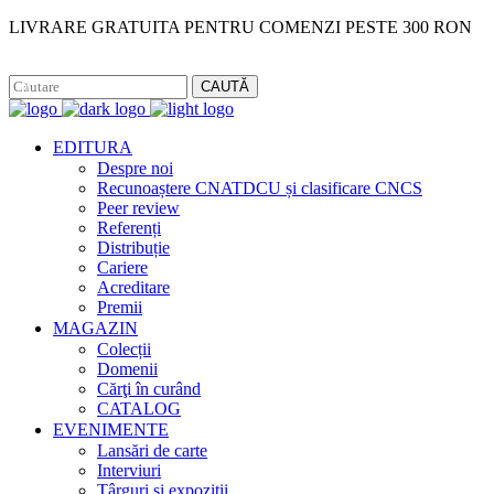
LIVRARE GRATUITA PENTRU COMENZI PESTE 300 RON
Facebook
Instagram
CAUTĂ
EDITURA
Despre noi
Recunoaștere CNATDCU și clasificare CNCS
Peer review
Referenți
Distribuție
Cariere
Acreditare
Premii
MAGAZIN
Colecții
Domenii
Cărţi în curând
CATALOG
EVENIMENTE
Lansări de carte
Interviuri
Târguri și expoziții