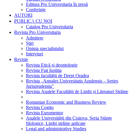
Editura Pro Universitaria în presă
Conferințe
AUTORI
PUBLICĂ CU NOI
Catalog Pro Universitaria
Revista Pro Universitaria
Admitere
Știri
Opinia specialistului
Interviuri
Reviste
Revista Etică și deontologie
Revista Fiat Iustitia
Revista facultății de Drept Oradea
Revista „Annales Universitatis Apulensis – Series
Jurisprudentia”
Revista Analele Facultăţii de Limbi și Literaturi Străine
Romanian Economic and Business Review
Revista Cogito
Revista Euromentor
Analele Universității din Craiova, Seria Științe
filologice, Limbi străine aplicate
Legal and administrative Studies