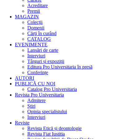
Acreditare
Premii
MAGAZIN
Colecții
Domenii
Cărţi în curând
CATALOG
EVENIMENTE
Lansări de carte
Interviuri
Târguri și expoziții
Editura Pro Universitaria în presă
Conferințe
AUTORI
PUBLICĂ CU NOI
Catalog Pro Universitaria
Revista Pro Universitaria
Admitere
Știri
Opinia specialistului
Interviuri
Reviste
Revista Etică și deontologie
Revista Fiat Iustitia