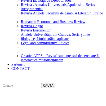
Revista facultății de Drept Oradea
Revista „Annales Universitatis Apulensis – Series
Jurisprudentia”
Revista Analele Facultăţii de Limbi și Literaturi Străine
Romanian Economic and Business Review
Revista Cogito
Revista Euromentor
Analele Universității din Craiova, Seria Științe
filologice, Limbi străine aplicate
Legal and administrative Studies
CreativeAPPS – Revistă studențească de cercetare în
informatică multidisciplinară
Parteneri
CONTACT
CAUTĂ