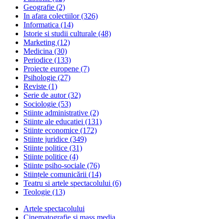
Geografie
(2)
In afara colectiilor
(326)
Informatica
(14)
Istorie si studii culturale
(48)
Marketing
(12)
Medicina
(30)
Periodice
(133)
Proiecte europene
(7)
Psihologie
(27)
Reviste
(1)
Serie de autor
(32)
Sociologie
(53)
Stiinte administrative
(2)
Stiinte ale educatiei
(131)
Stiinte economice
(172)
Stiinte juridice
(349)
Stiinte politice
(31)
Stiinte politice
(4)
Stiinte psiho-sociale
(76)
Stiințele comunicării
(14)
Teatru si artele spectacolului
(6)
Teologie
(13)
Artele spectacolului
Cinematografie si mass media