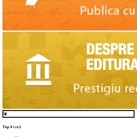
❦
Top 4 cărți