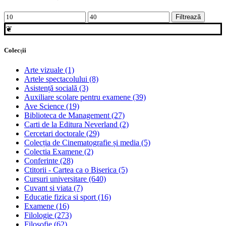
Preț
Preț
Filtrează
minim
maxim
❦
Colecții
Arte vizuale
(1)
Artele spectacolului
(8)
Asistență socială
(3)
Auxiliare scolare pentru examene
(39)
Ave Science
(19)
Biblioteca de Management
(27)
Carti de la Editura Neverland
(2)
Cercetari doctorale
(29)
Colecția de Cinematografie și media
(5)
Colectia Examene
(2)
Conferinte
(28)
Ctitorii - Cartea ca o Biserica
(5)
Cursuri universitare
(640)
Cuvant si viata
(7)
Educatie fizica si sport
(16)
Examene
(16)
Filologie
(273)
Filosofie
(62)