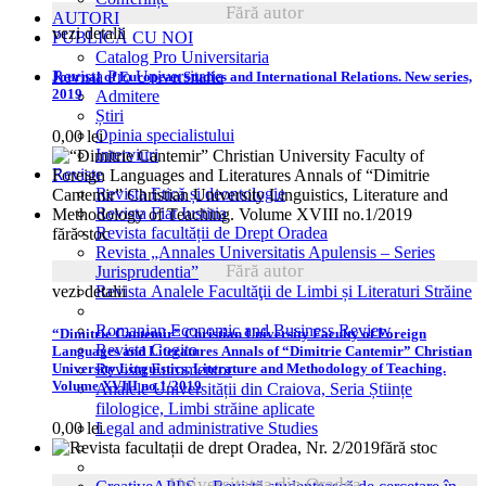
Fără autor
AUTORI
vezi detalii
PUBLICĂ CU NOI
Catalog Pro Universitaria
Revista Pro Universitaria
Journal of European Studies and International Relations. New series,
2019
Admitere
Știri
Opinia specialistului
0,00
lei
Interviuri
Reviste
Revista Etică și deontologie
Revista Fiat Iustitia
Revista facultății de Drept Oradea
fără stoc
Revista „Annales Universitatis Apulensis – Series
Fără autor
Jurisprudentia”
vezi detalii
Revista Analele Facultăţii de Limbi și Literaturi Străine
Romanian Economic and Business Review
“Dimitrie Cantemir” Christian University Faculty of Foreign
Revista Cogito
Languages and Literatures Annals of “Dimitrie Cantemir” Christian
University Linguistics, Literature and Methodology of Teaching.
Revista Euromentor
Volume XVIII no.1/2019
Analele Universității din Craiova, Seria Științe
filologice, Limbi străine aplicate
0,00
lei
Legal and administrative Studies
fără stoc
Universitatea din Oradea