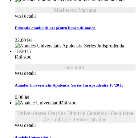
Marinescu Mariana
vezi detalii
Educatia omului de azi pentru lumea de maine
22,00
lei
fără stoc
Fără autor
vezi detalii
Annales Universitatis Apulensis. Series Jurisprudentia 18/2015
0,00
lei
fără stoc
Universitatea Creștina Dimitrie Cantemir - Facultatea
de Limbi și Literaturi Străine
vezi detalii
Analele Universitatii