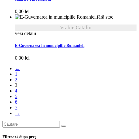
0,00
lei
fără stoc
Vrabie Cătălin
vezi detalii
E-Guvernarea in municipiile Romaniei.
0,00
lei
←
1
2
3
4
5
6
7
→
Search
for:
Filtrează dupa preţ