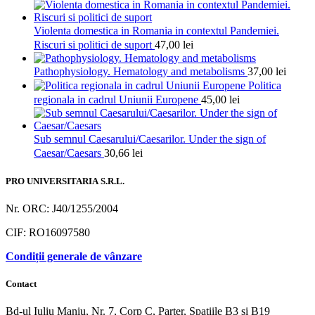
Violenta domestica in Romania in contextul Pandemiei.
Riscuri si politici de suport
47,00
lei
Pathophysiology. Hematology and metabolisms
37,00
lei
Politica
regionala in cadrul Uniunii Europene
45,00
lei
Sub semnul Caesarului/Caesarilor. Under the sign of
Caesar/Caesars
30,66
lei
PRO UNIVERSITARIA S.R.L.
Nr. ORC: J40/1255/2004
CIF: RO16097580
Condiții generale de vânzare
Contact
Bd-ul Iuliu Maniu, Nr. 7, Corp C, Parter, Spațiile B3 și B19