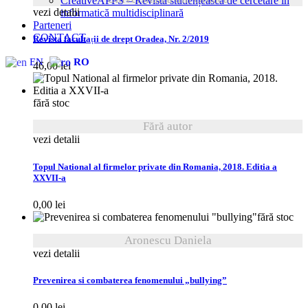
CreativeAPPS – Revistă studențească de cercetare în
vezi detalii
informatică multidisciplinară
Parteneri
CONTACT
Revista facultații de drept Oradea, Nr. 2/2019
EN
RO
46,00
lei
fără stoc
Fără autor
vezi detalii
Topul National al firmelor private din Romania, 2018. Editia a
XXVII-a
0,00
lei
fără stoc
Aronescu Daniela
vezi detalii
Prevenirea si combaterea fenomenului „bullying”
0,00
lei