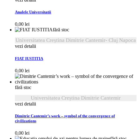
Analele Universitatii
0,00
lei
fără stoc
Universitatea Creștina Dimitrie Cantemir- Cluj Napoca
vezi detalii
FIAT IUSTITIA
0,00
lei
fără stoc
Universitatea Creștina Dimitrie Cantemir
vezi detalii
Dimitrie Cantemir’s work – symbol of the convergence of
civilizations
0,00
lei
fără stoc