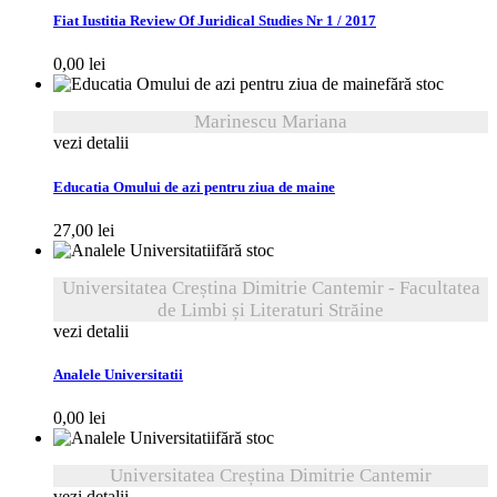
Fiat Iustitia Review Of Juridical Studies Nr 1 / 2017
0,00
lei
fără stoc
Marinescu Mariana
vezi detalii
Educatia Omului de azi pentru ziua de maine
27,00
lei
fără stoc
Universitatea Creștina Dimitrie Cantemir - Facultatea
de Limbi și Literaturi Străine
vezi detalii
Analele Universitatii
0,00
lei
fără stoc
Universitatea Creștina Dimitrie Cantemir
vezi detalii