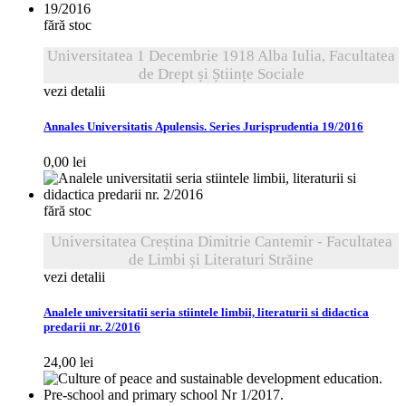
fără stoc
Universitatea 1 Decembrie 1918 Alba Iulia, Facultatea
de Drept și Științe Sociale
vezi detalii
Annales Universitatis Apulensis. Series Jurisprudentia 19/2016
0,00
lei
fără stoc
Universitatea Creștina Dimitrie Cantemir - Facultatea
de Limbi și Literaturi Străine
vezi detalii
Analele universitatii seria stiintele limbii, literaturii si didactica
predarii nr. 2/2016
24,00
lei