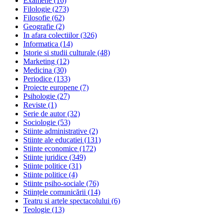
Examene
(16)
Filologie
(273)
Filosofie
(62)
Geografie
(2)
In afara colectiilor
(326)
Informatica
(14)
Istorie si studii culturale
(48)
Marketing
(12)
Medicina
(30)
Periodice
(133)
Proiecte europene
(7)
Psihologie
(27)
Reviste
(1)
Serie de autor
(32)
Sociologie
(53)
Stiinte administrative
(2)
Stiinte ale educatiei
(131)
Stiinte economice
(172)
Stiinte juridice
(349)
Stiinte politice
(31)
Stiinte politice
(4)
Stiinte psiho-sociale
(76)
Stiințele comunicării
(14)
Teatru si artele spectacolului
(6)
Teologie
(13)