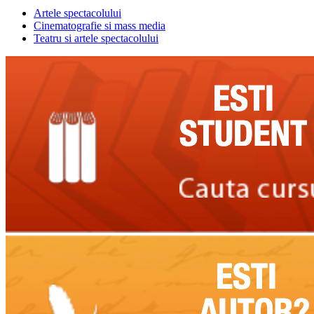
Artele spectacolului
Cinematografie si mass media
Teatru si artele spectacolului