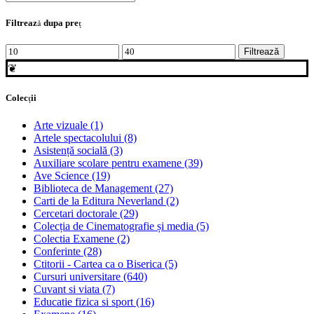
for:
Filtrează dupa preţ
Preț
Preț
Filtrează
minim
maxim
❦
Colecții
Arte vizuale
(1)
Artele spectacolului
(8)
Asistență socială
(3)
Auxiliare scolare pentru examene
(39)
Ave Science
(19)
Biblioteca de Management
(27)
Carti de la Editura Neverland
(2)
Cercetari doctorale
(29)
Colecția de Cinematografie și media
(5)
Colectia Examene
(2)
Conferinte
(28)
Ctitorii - Cartea ca o Biserica
(5)
Cursuri universitare
(640)
Cuvant si viata
(7)
Educatie fizica si sport
(16)