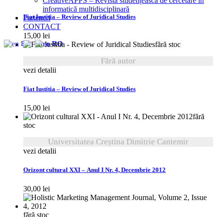
CreativeAPPS – Revistă studențească de cercetare în
informatică multidisciplinară
Fiat Iustitia – Review of Juridical Studies
Parteneri
CONTACT
15,00
lei
EN
RO
fără stoc
Fără autor
vezi detalii
Fiat Iustitia – Review of Juridical Studies
15,00
lei
fără
stoc
Universitatea Creștina Dimitrie Cantemir
vezi detalii
Orizont cultural XXI – Anul I Nr. 4, Decembrie 2012
30,00
lei
fără stoc