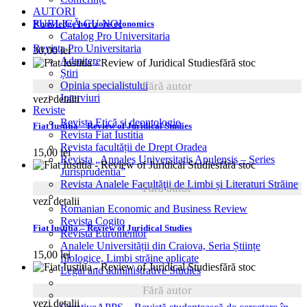
AUTORI
PUBLICĂ CU NOI
Knowledge horizons economics
Catalog Pro Universitaria
Revista Pro Universitaria
30,00
lei
Admitere
fără stoc
Știri
Fără autor
Opinia specialistului
Interviuri
vezi detalii
Reviste
Revista Etică și deontologie
Fiat Iustitia – Review of Juridical Studies
Revista Fiat Iustitia
Revista facultății de Drept Oradea
15,00
lei
Revista „Annales Universitatis Apulensis – Series
fără stoc
Jurisprudentia”
Revista Analele Facultăţii de Limbi și Literaturi Străine
Fără autor
vezi detalii
Romanian Economic and Business Review
Revista Cogito
Fiat Iustitia – Review of Juridical Studies
Revista Euromentor
Analele Universității din Craiova, Seria Științe
15,00
lei
filologice, Limbi străine aplicate
fără stoc
Legal and administrative Studies
Fără autor
vezi detalii