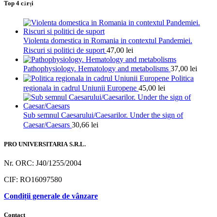
Top 4 cărți
Violenta domestica in Romania in contextul Pandemiei.
Riscuri si politici de suport
47,00
lei
Pathophysiology. Hematology and metabolisms
37,00
lei
Politica
regionala in cadrul Uniunii Europene
45,00
lei
Sub semnul Caesarului/Caesarilor. Under the sign of
Caesar/Caesars
30,66
lei
PRO UNIVERSITARIA S.R.L.
Nr. ORC: J40/1255/2004
CIF: RO16097580
Condiții generale de vânzare
Contact