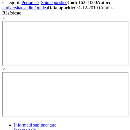
Categorii:
Periodice
,
Stiinte juridice
Cod:
16221000
Autor:
Universitatea din Oradea
Data apariție:
31-12-2019
Cuprins
Răsfoiește
×
×
Informații suplimentare