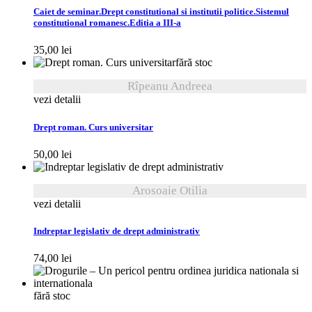
Caiet de seminar.Drept constitutional si institutii politice.Sistemul
constitutional romanesc.Editia a III-a
35,00
lei
fără stoc
Rîpeanu Andreea
vezi detalii
Drept roman. Curs universitar
50,00
lei
Arosoaie Otilia
vezi detalii
Indreptar legislativ de drept administrativ
74,00
lei
fără stoc