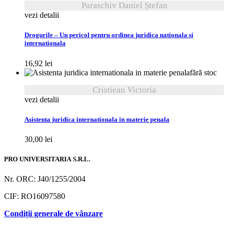
Paraschiv Daniel Ștefan
vezi detalii
Drogurile – Un pericol pentru ordinea juridica nationala si
internationala
16,92
lei
fără stoc
Cristiean Victoria
vezi detalii
Asistenta juridica internationala in materie penala
30,00
lei
PRO UNIVERSITARIA S.R.L.
Nr. ORC: J40/1255/2004
CIF: RO16097580
Condiții generale de vânzare