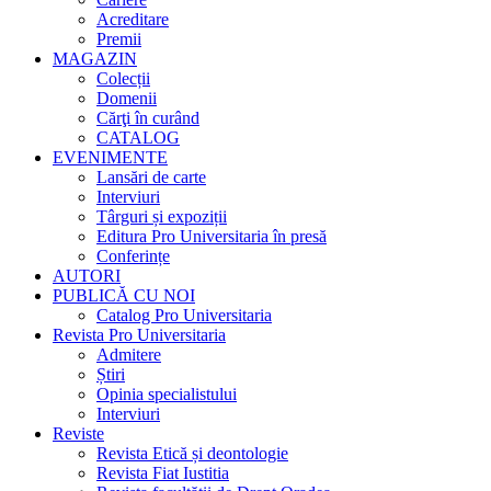
Acreditare
Premii
MAGAZIN
Colecții
Domenii
Cărţi în curând
CATALOG
EVENIMENTE
Lansări de carte
Interviuri
Târguri și expoziții
Editura Pro Universitaria în presă
Conferințe
AUTORI
PUBLICĂ CU NOI
Catalog Pro Universitaria
Revista Pro Universitaria
Admitere
Știri
Opinia specialistului
Interviuri
Reviste
Revista Etică și deontologie
Revista Fiat Iustitia