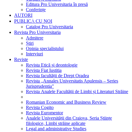
Editura Pro Universitaria în presă
Conferințe
AUTORI
PUBLICĂ CU NOI
Catalog Pro Universitaria
Revista Pro Universitaria
Admitere
Știri
Opinia specialistului
Interviuri
Reviste
Revista Etică și deontologie
Revista Fiat Iustitia
Revista facultății de Drept Oradea
Revista „Annales Universitatis Apulensis – Series
Jurisprudentia”
Revista Analele Facultăţii de Limbi și Literaturi Străine
Romanian Economic and Business Review
Revista Cogito
Revista Euromentor
Analele Universității din Craiova, Seria Științe
filologice, Limbi străine aplicate
Legal and administrative Studies