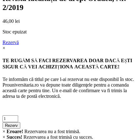
2/2019
46,00
lei
Stoc epuizat
Rezervă
×
TE RUGĂM SĂ FACI REZERVAREA DOAR DACĂ EŞTI
SIGUR CĂ VEI ACHIZIŢIONA ACEASTĂ CARTE!
Te informăm că titlul pe care l-ai rezervat nu este disponibil în stoc.
Prouniversitaria.ro va depune toate diligenţele pentru a comanda
această carte pentru tine. Un e-mail de confirmare va fi trimis la
adresa ta de postă electronică.
Criminalistica
quantity
Rezerv
×
Eroare!
Rezervarea nu a fost trimisă.
×
Succes!
Rezervarea a fost trimisă cu succes.