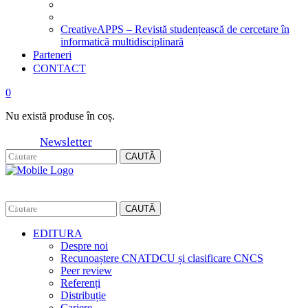
CreativeAPPS – Revistă studențească de cercetare în
informatică multidisciplinară
Parteneri
CONTACT
0
Nu există produse în coș.
Newsletter
CAUTĂ
CAUTĂ
EDITURA
Despre noi
Recunoaștere CNATDCU și clasificare CNCS
Peer review
Referenți
Distribuție
Cariere