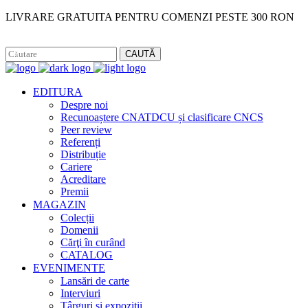
LIVRARE GRATUITA PENTRU COMENZI PESTE 300 RON
Facebook
Instagram
CAUTĂ
EDITURA
Despre noi
Recunoaștere CNATDCU și clasificare CNCS
Peer review
Referenți
Distribuție
Cariere
Acreditare
Premii
MAGAZIN
Colecții
Domenii
Cărţi în curând
CATALOG
EVENIMENTE
Lansări de carte
Interviuri
Târguri și expoziții