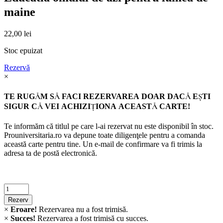
maine
22,00
lei
Stoc epuizat
Rezervă
×
TE RUGĂM SĂ FACI REZERVAREA DOAR DACĂ EŞTI
SIGUR CĂ VEI ACHIZIŢIONA ACEASTĂ CARTE!
Te informăm că titlul pe care l-ai rezervat nu este disponibil în stoc.
Prouniversitaria.ro va depune toate diligenţele pentru a comanda
această carte pentru tine. Un e-mail de confirmare va fi trimis la
adresa ta de postă electronică.
Criminalistica
quantity
Rezerv
×
Eroare!
Rezervarea nu a fost trimisă.
×
Succes!
Rezervarea a fost trimisă cu succes.