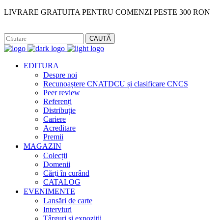
LIVRARE GRATUITA PENTRU COMENZI PESTE 300 RON
Facebook
Instagram
CAUTĂ
EDITURA
Despre noi
Recunoaștere CNATDCU și clasificare CNCS
Peer review
Referenți
Distribuție
Cariere
Acreditare
Premii
MAGAZIN
Colecții
Domenii
Cărţi în curând
CATALOG
EVENIMENTE
Lansări de carte
Interviuri
Târguri și expoziții