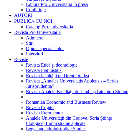
Editura Pro Universitaria în presă
Conferințe
AUTORI
PUBLICĂ CU NOI
Catalog Pro Universitaria
Revista Pro Universitaria
Admitere
Știri
Opinia specialistului
Interviuri
Reviste
Revista Etică și deontologie
Revista Fiat Iustitia
Revista facultății de Drept Oradea
Revista „Annales Universitatis Apulensis – Series
Jurisprudentia”
Revista Analele Facultăţii de Limbi și Literaturi Străine
Romanian Economic and Business Review
Revista Cogito
Revista Euromentor
Analele Universității din Craiova, Seria Științe
filologice, Limbi străine aplicate
Legal and administrative Studies