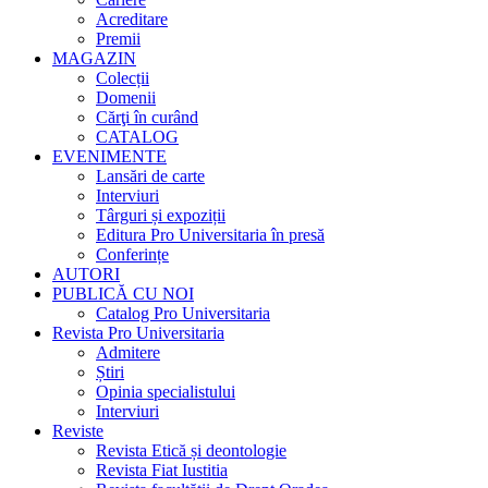
Acreditare
Premii
MAGAZIN
Colecții
Domenii
Cărţi în curând
CATALOG
EVENIMENTE
Lansări de carte
Interviuri
Târguri și expoziții
Editura Pro Universitaria în presă
Conferințe
AUTORI
PUBLICĂ CU NOI
Catalog Pro Universitaria
Revista Pro Universitaria
Admitere
Știri
Opinia specialistului
Interviuri
Reviste
Revista Etică și deontologie
Revista Fiat Iustitia