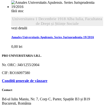
fără stoc
Universitatea 1 Decembrie 1918 Alba Iulia, Facultatea
de Drept și Științe Sociale
vezi detalii
Annales Universitatis Apulensis. Series Jurisprudentia 19/2016
0,00
lei
PRO UNIVERSITARIA S.R.L.
Nr. ORC: J40/1255/2004
CIF: RO16097580
Condiții generale de vânzare
Contact
Bd-ul Iuliu Maniu, Nr. 7, Corp C, Parter, Spațiile B3 și B19
București, România