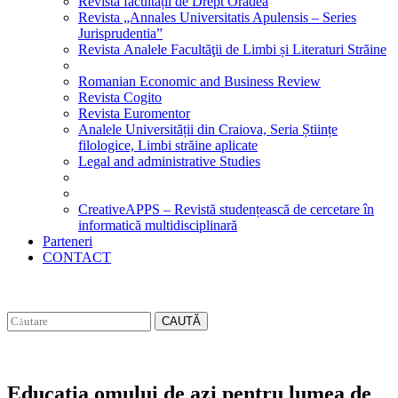
Revista facultății de Drept Oradea
Revista „Annales Universitatis Apulensis – Series
Jurisprudentia”
Revista Analele Facultăţii de Limbi și Literaturi Străine
Romanian Economic and Business Review
Revista Cogito
Revista Euromentor
Analele Universității din Craiova, Seria Științe
filologice, Limbi străine aplicate
Legal and administrative Studies
CreativeAPPS – Revistă studențească de cercetare în
informatică multidisciplinară
Parteneri
CONTACT
CAUTĂ
Educatia omului de azi pentru lumea de