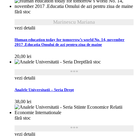
fără stoc
Marinescu Mariana
vezi detalii
Human education today for tomorrow’s world No. 14, november
2017 .Educatia Omului de azi pentru ziua de maine
20,00
lei
fără stoc
***
vezi detalii
Analele Universitatii – Seria Drept
38,00
lei
fără stoc
***
vezi detalii