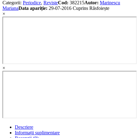
Categorii:
Periodice
,
Reviste
Cod:
382215
Autor:
Marinescu
Mariana
Data apariție:
29-07-2016
Cuprins
Răsfoiește
×
×
Descriere
Informații suplimentare