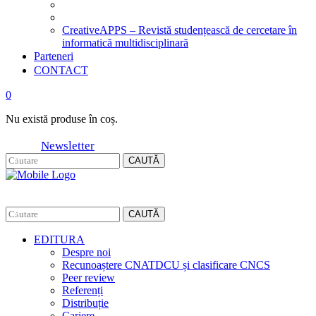
CreativeAPPS – Revistă studențească de cercetare în
informatică multidisciplinară
Parteneri
CONTACT
0
Nu există produse în coș.
Newsletter
CAUTĂ
CAUTĂ
EDITURA
Despre noi
Recunoaștere CNATDCU și clasificare CNCS
Peer review
Referenți
Distribuție
Cariere