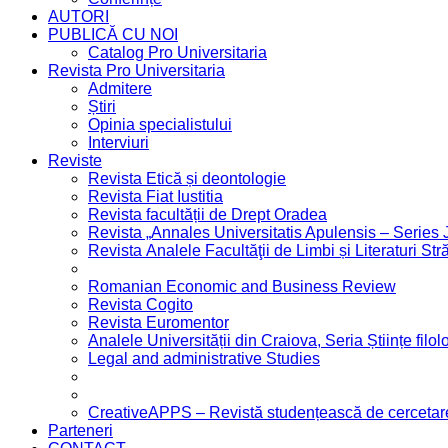
AUTORI
PUBLICĂ CU NOI
Catalog Pro Universitaria
Revista Pro Universitaria
Admitere
Știri
Opinia specialistului
Interviuri
Reviste
Revista Etică și deontologie
Revista Fiat Iustitia
Revista facultății de Drept Oradea
Revista „Annales Universitatis Apulensis – Series 
Revista Analele Facultăţii de Limbi și Literaturi Str
Romanian Economic and Business Review
Revista Cogito
Revista Euromentor
Analele Universității din Craiova, Seria Științe filol
Legal and administrative Studies
CreativeAPPS – Revistă studențească de cercetare 
Parteneri