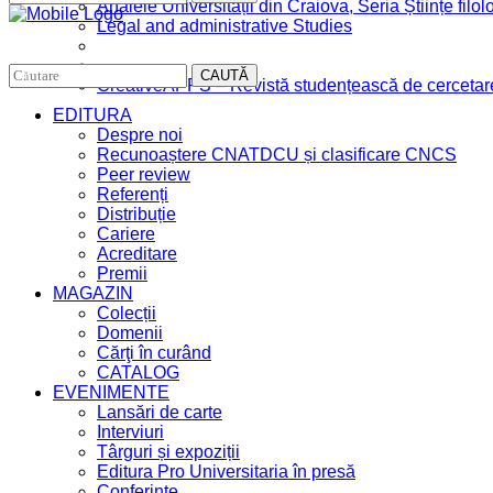
Analele Universității din Craiova, Seria Științe filol
Legal and administrative Studies
CAUTĂ
CreativeAPPS – Revistă studențească de cercetare 
EDITURA
Despre noi
Recunoaștere CNATDCU și clasificare CNCS
Peer review
Referenți
Distribuție
Cariere
Acreditare
Premii
MAGAZIN
Colecții
Domenii
Cărţi în curând
CATALOG
EVENIMENTE
Lansări de carte
Interviuri
Târguri și expoziții
Editura Pro Universitaria în presă
Conferințe