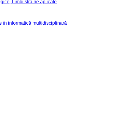
ogice, Limbi străine aplicate
în informatică multidisciplinară