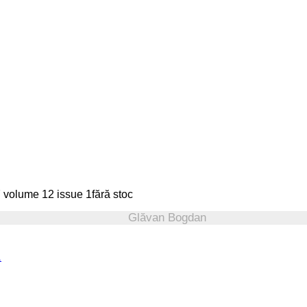
fără stoc
Glăvan Bogdan
1