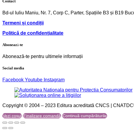
Contact
Bd-ul Iuliu Maniu, Nr. 7, Corp C, Parter, Spațiile B3 și B19 Bu
Termeni și condiții
Politică de confidențialitate
Abonează-te
Abonează-te pentru ultimele informații
Social media
Facebook
Youtube
Instagram
Copyright © 2004 – 2023 Editura acreditată CNCS | CNATDCU P
Vezi coșul
Finalizare comandă
Continuă cumpărăturile