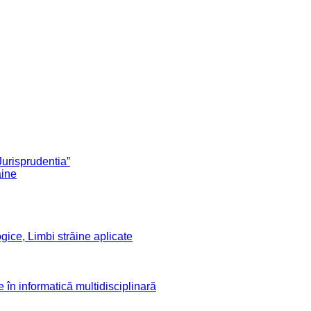
Jurisprudentia”
ăine
ogice, Limbi străine aplicate
în informatică multidisciplinară