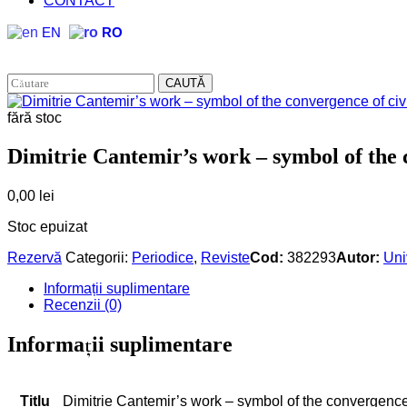
CONTACT
EN
RO
CAUTĂ
fără stoc
Dimitrie Cantemir’s work – symbol of the c
0,00
lei
Stoc epuizat
Rezervă
Categorii:
Periodice
,
Reviste
Cod:
382293
Autor:
Uni
Informații suplimentare
Recenzii (0)
Informații suplimentare
Titlu
Dimitrie Cantemir’s work – symbol of the convergence 