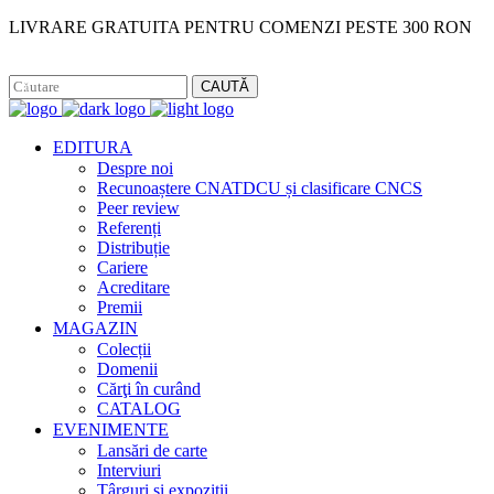
LIVRARE GRATUITA PENTRU COMENZI PESTE 300 RON
Facebook
Instagram
CAUTĂ
EDITURA
Despre noi
Recunoaștere CNATDCU și clasificare CNCS
Peer review
Referenți
Distribuție
Cariere
Acreditare
Premii
MAGAZIN
Colecții
Domenii
Cărţi în curând
CATALOG
EVENIMENTE
Lansări de carte
Interviuri
Târguri și expoziții