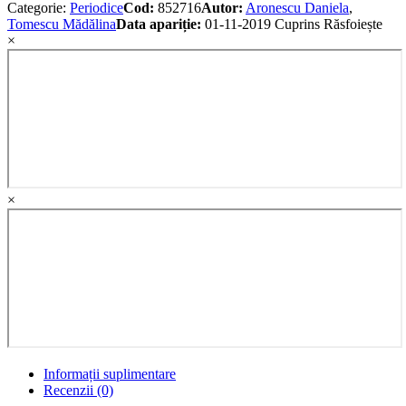
Categorie:
Periodice
Cod:
852716
Autor:
Aronescu Daniela
,
Tomescu Mădălina
Data apariție:
01-11-2019
Cuprins
Răsfoiește
×
×
Informații suplimentare
Recenzii (0)