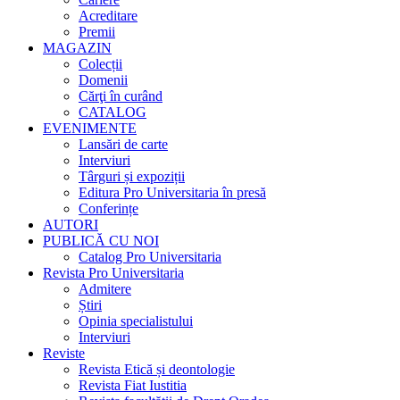
Acreditare
Premii
MAGAZIN
Colecții
Domenii
Cărţi în curând
CATALOG
EVENIMENTE
Lansări de carte
Interviuri
Târguri și expoziții
Editura Pro Universitaria în presă
Conferințe
AUTORI
PUBLICĂ CU NOI
Catalog Pro Universitaria
Revista Pro Universitaria
Admitere
Știri
Opinia specialistului
Interviuri
Reviste
Revista Etică și deontologie
Revista Fiat Iustitia