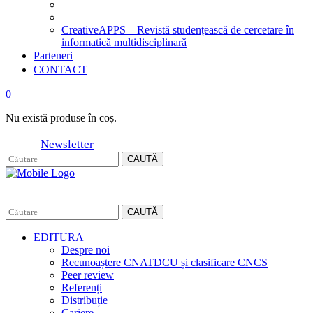
CreativeAPPS – Revistă studențească de cercetare în
informatică multidisciplinară
Parteneri
CONTACT
0
Nu există produse în coș.
Newsletter
CAUTĂ
CAUTĂ
EDITURA
Despre noi
Recunoaștere CNATDCU și clasificare CNCS
Peer review
Referenți
Distribuție
Cariere