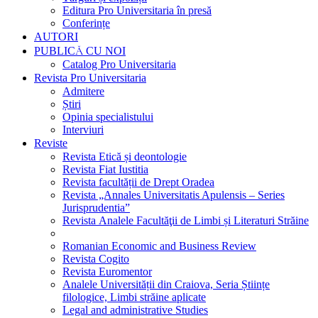
Editura Pro Universitaria în presă
Conferințe
AUTORI
PUBLICĂ CU NOI
Catalog Pro Universitaria
Revista Pro Universitaria
Admitere
Știri
Opinia specialistului
Interviuri
Reviste
Revista Etică și deontologie
Revista Fiat Iustitia
Revista facultății de Drept Oradea
Revista „Annales Universitatis Apulensis – Series
Jurisprudentia”
Revista Analele Facultăţii de Limbi și Literaturi Străine
Romanian Economic and Business Review
Revista Cogito
Revista Euromentor
Analele Universității din Craiova, Seria Științe
filologice, Limbi străine aplicate
Legal and administrative Studies