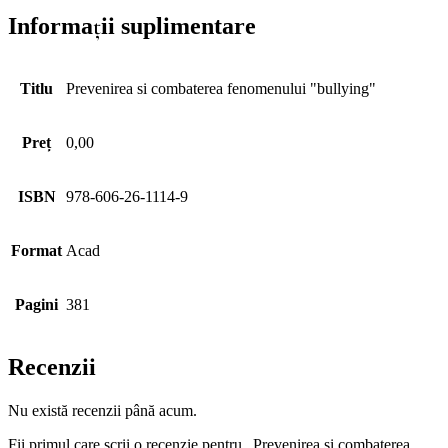
Informații suplimentare
Titlu
Prevenirea si combaterea fenomenului "bullying"
Preț
0,00
ISBN
978-606-26-1114-9
Format
Acad
Pagini
381
Recenzii
Nu există recenzii până acum.
Fii primul care scrii o recenzie pentru „Prevenirea si combaterea