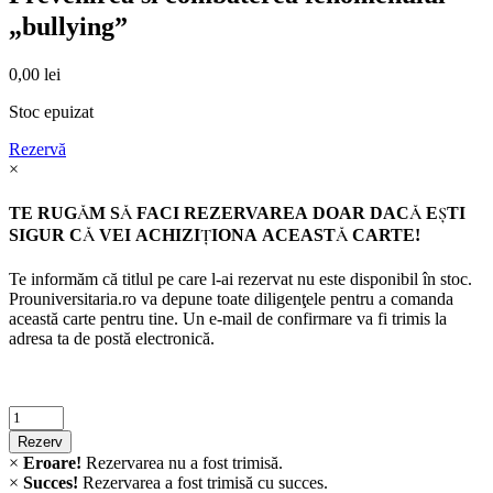
„bullying”
0,00
lei
Stoc epuizat
Rezervă
×
TE RUGĂM SĂ FACI REZERVAREA DOAR DACĂ EŞTI
SIGUR CĂ VEI ACHIZIŢIONA ACEASTĂ CARTE!
Te informăm că titlul pe care l-ai rezervat nu este disponibil în stoc.
Prouniversitaria.ro va depune toate diligenţele pentru a comanda
această carte pentru tine. Un e-mail de confirmare va fi trimis la
adresa ta de postă electronică.
Criminalistica
quantity
Rezerv
×
Eroare!
Rezervarea nu a fost trimisă.
×
Succes!
Rezervarea a fost trimisă cu succes.