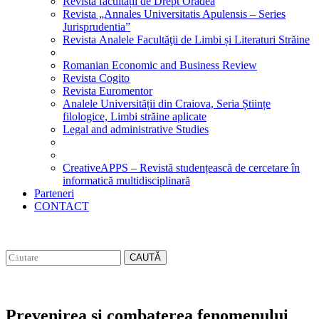
Revista facultății de Drept Oradea
Revista „Annales Universitatis Apulensis – Series
Jurisprudentia”
Revista Analele Facultăţii de Limbi și Literaturi Străine
Romanian Economic and Business Review
Revista Cogito
Revista Euromentor
Analele Universității din Craiova, Seria Științe
filologice, Limbi străine aplicate
Legal and administrative Studies
CreativeAPPS – Revistă studențească de cercetare în
informatică multidisciplinară
Parteneri
CONTACT
CAUTĂ
Prevenirea si combaterea fenomenului