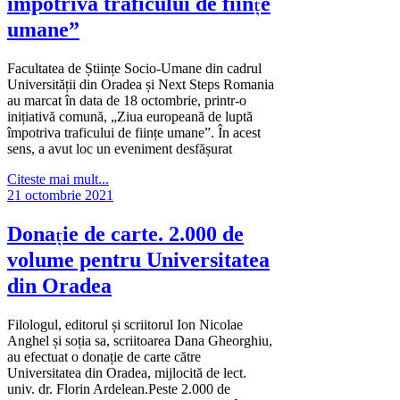
împotriva traficului de ființe
umane”
Facultatea de Științe Socio-Umane din cadrul
Universității din Oradea și Next Steps Romania
au marcat în data de 18 octombrie, printr-o
inițiativă comună, „Ziua europeană de luptă
împotriva traficului de ființe umane”. În acest
sens, a avut loc un eveniment desfășurat
Citeste mai mult...
21 octombrie 2021
Donație de carte. 2.000 de
volume pentru Universitatea
din Oradea
Filologul, editorul și scriitorul Ion Nicolae
Anghel și soția sa, scriitoarea Dana Gheorghiu,
au efectuat o donație de carte către
Universitatea din Oradea, mijlocită de lect.
univ. dr. Florin Ardelean.Peste 2.000 de