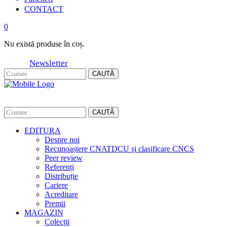
CONTACT
0
Nu există produse în coș.
Newsletter
CAUTĂ
CAUTĂ
EDITURA
Despre noi
Recunoaștere CNATDCU și clasificare CNCS
Peer review
Referenți
Distribuție
Cariere
Acreditare
Premii
MAGAZIN
Colecții