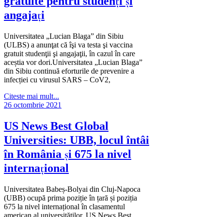
gratuite pentru studenți și
angajați
Universitatea „Lucian Blaga” din Sibiu
(ULBS) a anunţat că îşi va testa şi vaccina
gratuit studenţii şi angajaţii, în cazul în care
aceștia vor dori.Universitatea „Lucian Blaga”
din Sibiu continuă eforturile de prevenire a
infecției cu virusul SARS – CoV2,
Citeste mai mult...
26 octombrie 2021
US News Best Global
Universities: UBB, locul întâi
în România și 675 la nivel
internațional
Universitatea Babeș-Bolyai din Cluj-Napoca
(UBB) ocupă prima poziție în țară și poziția
675 la nivel internațional în clasamentul
american al universităților, US News Best