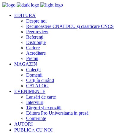
EDITURA
Despre noi
Recunoaștere CNATDCU și clasificare CNCS
Peer review
Referenți
Distribuție
Cariere
Acreditare
Premii
MAGAZIN
Colecții
Domenii
Cărţi în curând
CATALOG
EVENIMENTE
Lansări de carte
Interviuri
Târguri și expoziții
Editura Pro Universitaria în presă
Conferințe
AUTORI
PUBLICĂ CU NOI