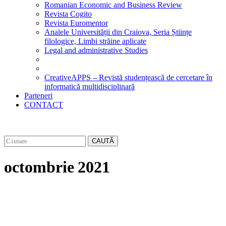
Romanian Economic and Business Review
Revista Cogito
Revista Euromentor
Analele Universității din Craiova, Seria Științe
filologice, Limbi străine aplicate
Legal and administrative Studies
CreativeAPPS – Revistă studențească de cercetare în
informatică multidisciplinară
Parteneri
CONTACT
CAUTĂ
octombrie 2021