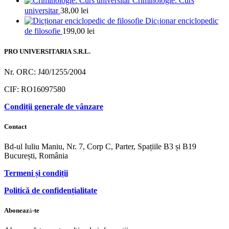
Criminologie. Curs
universitar
38,00
lei
Dicționar enciclopedic
de filosofie
199,00
lei
PRO UNIVERSITARIA S.R.L.
Nr. ORC: J40/1255/2004
CIF: RO16097580
Condiții generale de vânzare
Contact
Bd-ul Iuliu Maniu, Nr. 7, Corp C, Parter, Spațiile B3 și B19
București, România
Termeni și condiții
Politică de confidențialitate
Abonează-te