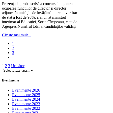
Prezenţa la proba scrisă a concursului pentru
ocuparea funcţiilor de director şi director
adjunct în unităţile de învăţământ preuniversitar
de stat a fost de 95%, a anunţat ministrul
interimar al Educaţiei, Sorin Cîmpeanu, citat de
Agerpres.Numărul total al candidaților validați
Citeste mai mult...
1
2
3
Paginație
1
2
3
Următor
articole
Evenimente
Evenimente 2026
Evenimente 2025
Evenimente 2024
Evenimente 2023
Evenimente 2022
Evenimente 2021