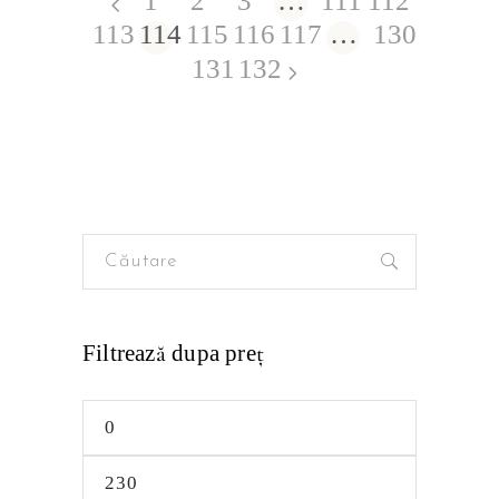
1
2
3
…
111
112
113
114
115
116
117
…
130
131
132
Search
for:
Filtrează dupa preţ
Preț
minim
Preț