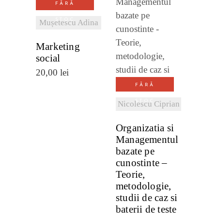
FĂRĂ
DETALII
STOC
Mușetescu Adina
VEZI
Marketing
DETALII
social
20,00
lei
FĂRĂ
STOC
Nicolescu Ciprian
Organizatia si
Managementul
bazate pe
cunostinte –
Teorie,
metodologie,
studii de caz si
baterii de teste