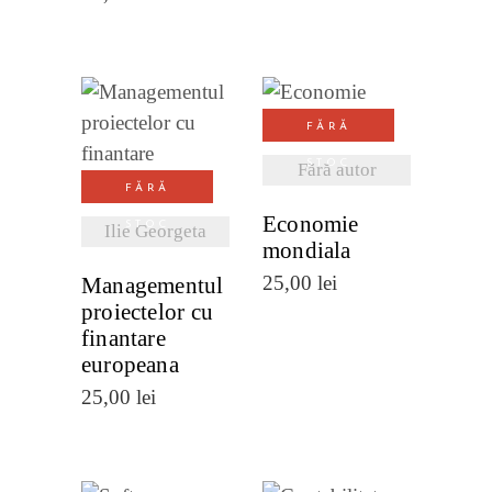
VEZI
FĂRĂ
VEZI
DETALII
STOC
Fără autor
DETALII
FĂRĂ
Economie
STOC
Ilie Georgeta
mondiala
25,00
lei
Managementul
proiectelor cu
finantare
europeana
25,00
lei