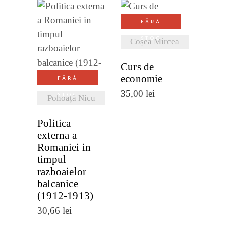
VEZI
FĂRĂ
DETALII
STOC
Coșea Mircea
VEZI
DETALII
Curs de
economie
FĂRĂ
35,00
lei
STOC
Pohoață Nicu
Politica
externa a
Romaniei in
timpul
razboaielor
balcanice
(1912-1913)
30,66
lei