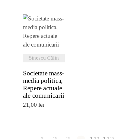
VEZI
DETALII
Sinescu Călin
Societate mass-
media politica,
Repere actuale
ale comunicarii
21,00
lei