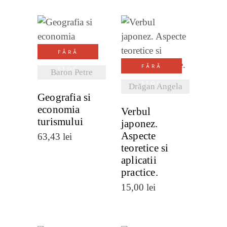
VEZI
VEZI
FĂRĂ
DETALII
DETALII
FĂRĂ
STOC
Baron Petre
STOC
Drăgan Angela
Geografia si
economia
Verbul
turismului
japonez.
Aspecte
63,43
lei
teoretice si
aplicatii
practice.
15,00
lei