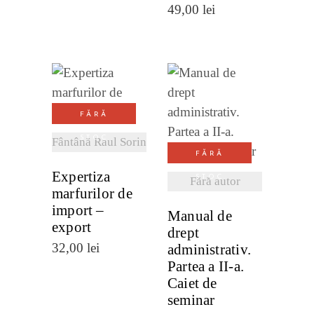
49,00
lei
VEZI
FĂRĂ
VEZI
DETALII
STOC
DETALII
Fântână Raul Sorin
FĂRĂ
Expertiza
STOC
Fără autor
marfurilor de
import –
Manual de
export
drept
32,00
lei
administrativ.
Partea a II-a.
Caiet de
seminar