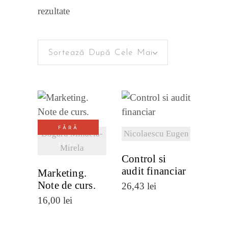
Sortat
rezultate
după
Sortează După Cele Mai Recente
cele
mai
VEZI
recente
VEZI
DETALII
FĂRĂ
DETALII
Dogaru Mihaela-
Nicolaescu Eugen
STOC
Mirela
Control si
audit financiar
Marketing.
Note de curs.
26,43
lei
16,00
lei