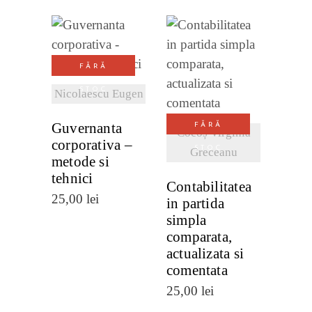
VEZI
FĂRĂ
DETALII
VEZI
STOC
Nicolaescu Eugen
DETALII
Guvernanta
FĂRĂ
Cocoș Virginia
corporativa –
STOC
Greceanu
metode si
tehnici
Contabilitatea
25,00
lei
in partida
simpla
comparata,
actualizata si
comentata
25,00
lei