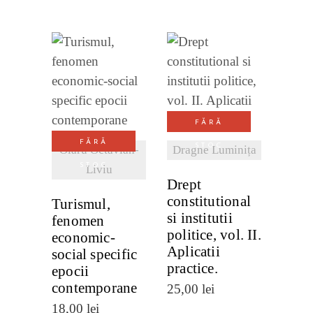
VEZI
VEZI
DETALII
DETALII
FĂRĂ
FĂRĂ
STOC
Olaru Octavian-
Dragne Luminița
STOC
Liviu
Drept
constitutional
Turismul,
si institutii
fenomen
politice, vol. II.
economic-
Aplicatii
social specific
practice.
epocii
contemporane
25,00
lei
18,00
lei