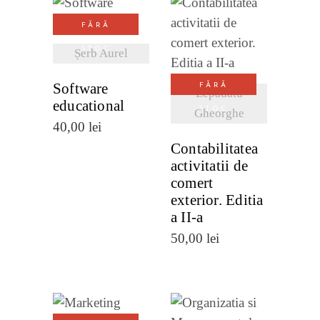
VEZI
FĂRĂ
DETALII
VEZI
STOC
Șerb Aurel
DETALII
Software
FĂRĂ
Lepădatu
educational
STOC
Gheorghe
40,00
lei
Contabilitatea
activitatii de
comert
exterior. Editia
a II-a
50,00
lei
VEZI