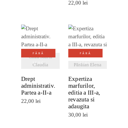
22,00
lei
VEZI
VEZI
DETALII
DETALII
FĂRĂ
FĂRĂ
Cliza Marta
STOC
STOC
Claudia
Părăian Elena
Drept
Expertiza
administrativ.
marfurilor,
Partea a-II-a
editia a III-a,
revazuta si
22,00
lei
adaugita
30,00
lei