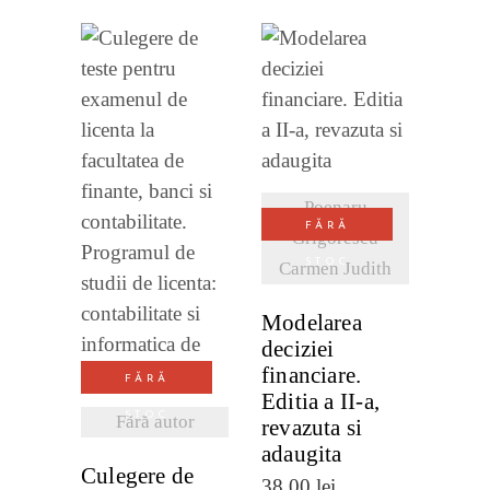
VEZI
DETALII
Poenaru
VEZI
FĂRĂ
Grigorescu
DETALII
STOC
Carmen Judith
Modelarea
deciziei
financiare.
FĂRĂ
Editia a II-a,
STOC
Fără autor
revazuta si
adaugita
Culegere de
38,00
lei