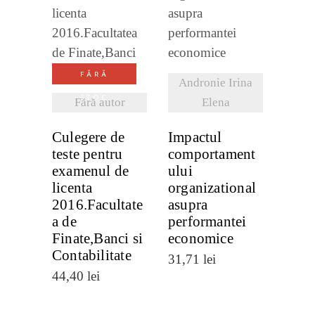
VEZI
VEZI
DETALII
DETALII
FĂRĂ
Andronie Irina
STOC
Fără autor
Elena
Culegere de
Impactul
teste pentru
comportament
examenul de
ului
licenta
organizational
2016.Facultate
asupra
a de
performantei
Finate,Banci si
economice
Contabilitate
31,71
lei
44,40
lei