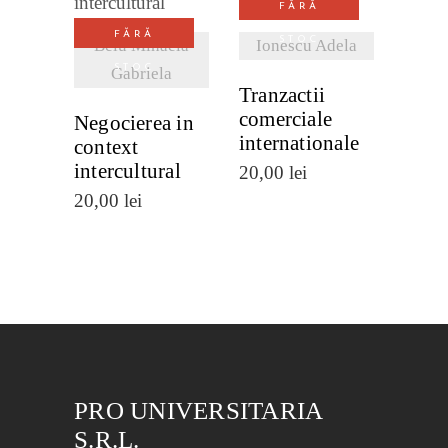
FĂRĂ
DETALII
DETALII
FĂRĂ
STOC
Belu Mihaela
Ionescu Adela
STOC
Gabriela
Tranzactii
comerciale
Negocierea in
internationale
context
intercultural
20,00
lei
20,00
lei
PRO UNIVERSITARIA
S.R.L.