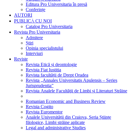
Editura Pro Universitaria în presă
Conferințe
AUTORI
PUBLICĂ CU NOI
Catalog Pro Universitaria
Revista Pro Universitaria
Admitere
Știri
Opinia specialistului
Interviuri
Reviste
Revista Etică și deontologie
Revista Fiat Iustitia
Revista facultății de Drept Oradea
Revista „Annales Universitatis Apulensis – Series
Jurisprudentia”
Revista Analele Facultăţii de Limbi și Literaturi Străine
Romanian Economic and Business Review
Revista Cogito
Revista Euromentor
Analele Universității din Craiova, Seria Științe
filologice, Limbi străine aplicate
Legal and administrative Studies