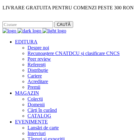
LIVRARE GRATUITA PENTRU COMENZI PESTE 300 RON
Facebook
Instagram
CAUTĂ
EDITURA
Despre noi
Recunoaștere CNATDCU și clasificare CNCS
Peer review
Referenți
Distribuție
Cariere
Acreditare
Premii
MAGAZIN
Colecții
Domenii
Cărţi în curând
CATALOG
EVENIMENTE
Lansări de carte
Interviuri
Târguri și expoziții