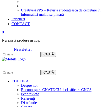
CreativeAPPS – Revistă studențească de cercetare în
informatică multidisciplinară
Parteneri
CONTACT
0
Nu există produse în coș.
Newsletter
CAUTĂ
CAUTĂ
EDITURA
Despre noi
Recunoaștere CNATDCU și clasificare CNCS
Peer review
Referenți
Distribuție
Cariere