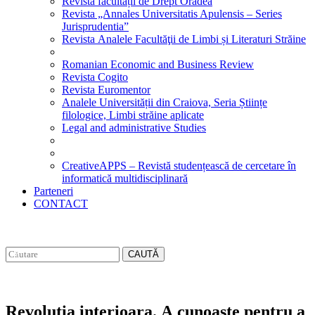
Revista facultății de Drept Oradea
Revista „Annales Universitatis Apulensis – Series
Jurisprudentia”
Revista Analele Facultăţii de Limbi și Literaturi Străine
Romanian Economic and Business Review
Revista Cogito
Revista Euromentor
Analele Universității din Craiova, Seria Științe
filologice, Limbi străine aplicate
Legal and administrative Studies
CreativeAPPS – Revistă studențească de cercetare în
informatică multidisciplinară
Parteneri
CONTACT
CAUTĂ
Revolutia interioara. A cunoaste pentru a