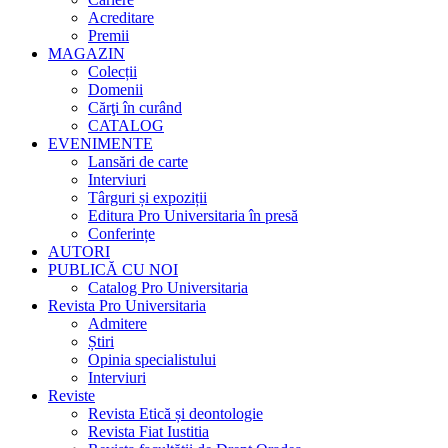
Acreditare
Premii
MAGAZIN
Colecții
Domenii
Cărţi în curând
CATALOG
EVENIMENTE
Lansări de carte
Interviuri
Târguri și expoziții
Editura Pro Universitaria în presă
Conferințe
AUTORI
PUBLICĂ CU NOI
Catalog Pro Universitaria
Revista Pro Universitaria
Admitere
Știri
Opinia specialistului
Interviuri
Reviste
Revista Etică și deontologie
Revista Fiat Iustitia