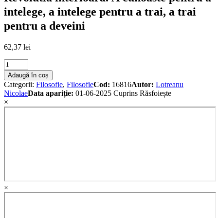
intelege, a intelege pentru a trai, a trai
pentru a deveini
62,37
lei
Revolutia
interioara.
Adaugă în coș
A
Categorii:
Filosofie
,
Filosofie
Cod:
16816
Autor:
Lotreanu
cunoaste
Nicolae
Data apariție:
01-06-2025
Cuprins
Răsfoiește
pentru
×
a
intelege,
a
intelege
pentru
a
trai,
a
trai
pentru
×
a
deveini
quantity