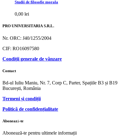
Studii de filosofie morala
0,00
lei
PRO UNIVERSITARIA S.R.L.
Nr. ORC: J40/1255/2004
CIF: RO16097580
Condiții generale de vânzare
Contact
Bd-ul Iuliu Maniu, Nr. 7, Corp C, Parter, Spațiile B3 și B19
București, România
Termeni și condiții
Politică de confidențialitate
Abonează-te
Abonează-te pentru ultimele informații