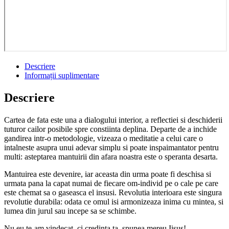
Descriere
Informații suplimentare
Descriere
Cartea de fata este una a dialogului interior, a reflectiei si deschiderii
tuturor cailor posibile spre constiinta deplina. Departe de a inchide
gandirea intr-o metodologie, vizeaza o meditatie a celui care o
intalneste asupra unui adevar simplu si poate inspaimantator pentru
multi: asteptarea mantuirii din afara noastra este o speranta desarta.
Mantuirea este devenire, iar aceasta din urma poate fi deschisa si
urmata pana la capat numai de fiecare om-individ pe o cale pe care
este chemat sa o gaseasca el insusi. Revolutia interioara este singura
revolutie durabila: odata ce omul isi armonizeaza inima cu mintea, si
lumea din jurul sau incepe sa se schimbe.
Nu eu te-am vindecat, ci credinta ta, spunea mereu Iisus!