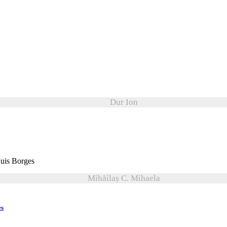
Dur Ion
Mihăilaș C. Mihaela
es