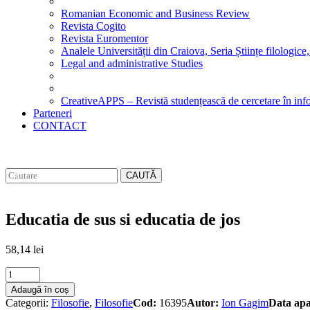
Romanian Economic and Business Review
Revista Cogito
Revista Euromentor
Analele Universității din Craiova, Seria Științe filologice,
Legal and administrative Studies
CreativeAPPS – Revistă studențească de cercetare în info
Parteneri
CONTACT
CAUTĂ
Educatia de sus si educatia de jos
58,14
lei
Educatia
de
Adaugă în coș
sus
Categorii:
Filosofie
,
Filosofie
Cod:
16395
Autor:
Ion Gagim
Data apa
si