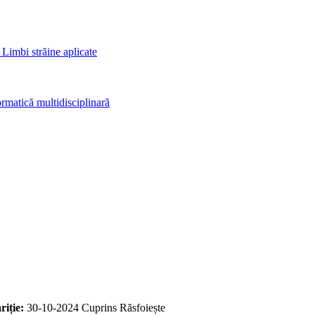
 Limbi străine aplicate
rmatică multidisciplinară
riție:
30-10-2024
Cuprins
Răsfoiește