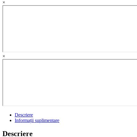
×
educatia
de
jos
quantity
×
Descriere
Informații suplimentare
Descriere