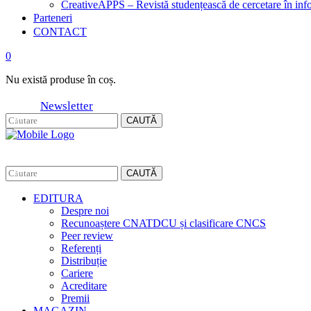
CreativeAPPS – Revistă studențească de cercetare în info
Parteneri
CONTACT
0
Nu există produse în coș.
Newsletter
CAUTĂ
CAUTĂ
EDITURA
Despre noi
Recunoaștere CNATDCU și clasificare CNCS
Peer review
Referenți
Distribuție
Cariere
Acreditare
Premii
MAGAZIN