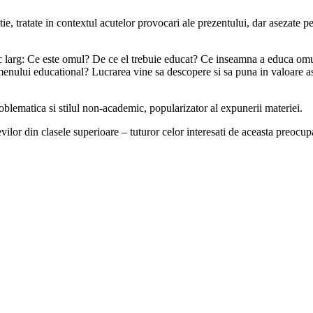
e, tratate in contextul acutelor provocari ale prezentului, dar asezate p
fic larg: Ce este omul? De ce el trebuie educat? Ce inseamna a educa omu
enului educational? Lucrarea vine sa descopere si sa puna in valoare ast
oblematica si stilul non-academic, popularizator al expunerii materiei.
levilor din clasele superioare – tuturor celor interesati de aceasta preoc