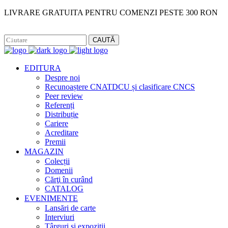
LIVRARE GRATUITA PENTRU COMENZI PESTE 300 RON
Facebook
Instagram
CAUTĂ
EDITURA
Despre noi
Recunoaștere CNATDCU și clasificare CNCS
Peer review
Referenți
Distribuție
Cariere
Acreditare
Premii
MAGAZIN
Colecții
Domenii
Cărţi în curând
CATALOG
EVENIMENTE
Lansări de carte
Interviuri
Târguri și expoziții