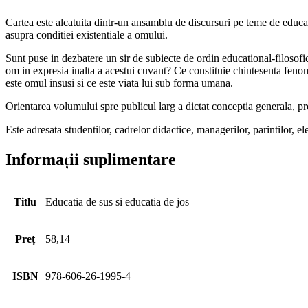
Cartea este alcatuita dintr-un ansamblu de discursuri pe teme de educati
asupra conditiei existentiale a omului.
Sunt puse in dezbatere un sir de subiecte de ordin educational-filoso
om in expresia inalta a acestui cuvant? Ce constituie chintesenta fenom
este omul insusi si ce este viata lui sub forma umana.
Orientarea volumului spre publicul larg a dictat conceptia generala, pr
Este adresata studentilor, cadrelor didactice, managerilor, parintilor, e
Informații suplimentare
Titlu
Educatia de sus si educatia de jos
Preț
58,14
ISBN
978-606-26-1995-4