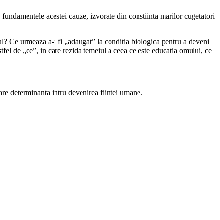
e fundamentele acestei cauze, izvorate din constiinta marilor cugetatori
l? Ce urmeaza a-i fi „adaugat” la conditia biologica pentru a deveni
fel de „ce”, in care rezida temeiul a ceea ce este educatia omului, ce
upare determinanta intru devenirea fiintei umane.