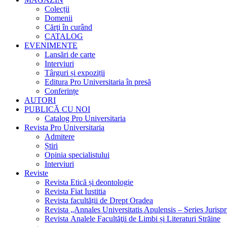
Colecții
Domenii
Cărţi în curând
CATALOG
EVENIMENTE
Lansări de carte
Interviuri
Târguri și expoziții
Editura Pro Universitaria în presă
Conferințe
AUTORI
PUBLICĂ CU NOI
Catalog Pro Universitaria
Revista Pro Universitaria
Admitere
Știri
Opinia specialistului
Interviuri
Reviste
Revista Etică și deontologie
Revista Fiat Iustitia
Revista facultății de Drept Oradea
Revista „Annales Universitatis Apulensis – Series Jurisp
Revista Analele Facultăţii de Limbi și Literaturi Străine