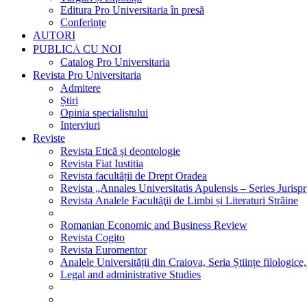
Editura Pro Universitaria în presă
Conferințe
AUTORI
PUBLICĂ CU NOI
Catalog Pro Universitaria
Revista Pro Universitaria
Admitere
Știri
Opinia specialistului
Interviuri
Reviste
Revista Etică și deontologie
Revista Fiat Iustitia
Revista facultății de Drept Oradea
Revista „Annales Universitatis Apulensis – Series Jurisp
Revista Analele Facultăţii de Limbi și Literaturi Străine
Romanian Economic and Business Review
Revista Cogito
Revista Euromentor
Analele Universității din Craiova, Seria Științe filologice,
Legal and administrative Studies