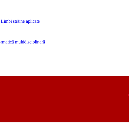
 Limbi străine aplicate
rmatică multidisciplinară