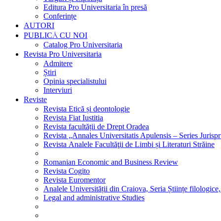
Editura Pro Universitaria în presă
Conferințe
AUTORI
PUBLICĂ CU NOI
Catalog Pro Universitaria
Revista Pro Universitaria
Admitere
Știri
Opinia specialistului
Interviuri
Reviste
Revista Etică și deontologie
Revista Fiat Iustitia
Revista facultății de Drept Oradea
Revista „Annales Universitatis Apulensis – Series Jurisp
Revista Analele Facultăţii de Limbi și Literaturi Străine
Romanian Economic and Business Review
Revista Cogito
Revista Euromentor
Analele Universității din Craiova, Seria Științe filologice,
Legal and administrative Studies