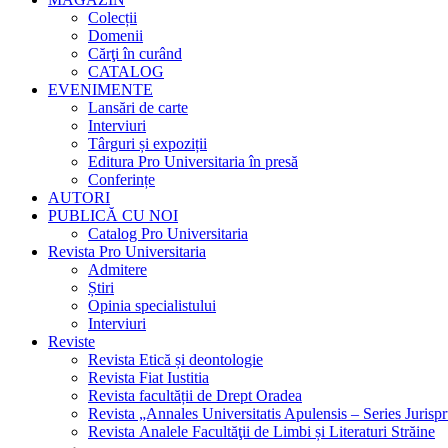
Colecții
Domenii
Cărţi în curând
CATALOG
EVENIMENTE
Lansări de carte
Interviuri
Târguri și expoziții
Editura Pro Universitaria în presă
Conferințe
AUTORI
PUBLICĂ CU NOI
Catalog Pro Universitaria
Revista Pro Universitaria
Admitere
Știri
Opinia specialistului
Interviuri
Reviste
Revista Etică și deontologie
Revista Fiat Iustitia
Revista facultății de Drept Oradea
Revista „Annales Universitatis Apulensis – Series Jurisp
Revista Analele Facultăţii de Limbi și Literaturi Străine