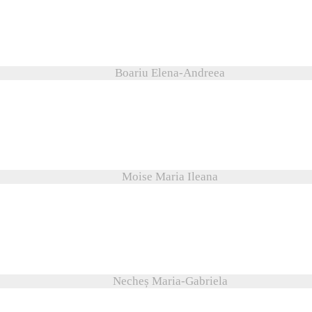
Boariu Elena-Andreea
Moise Maria Ileana
Necheș Maria-Gabriela