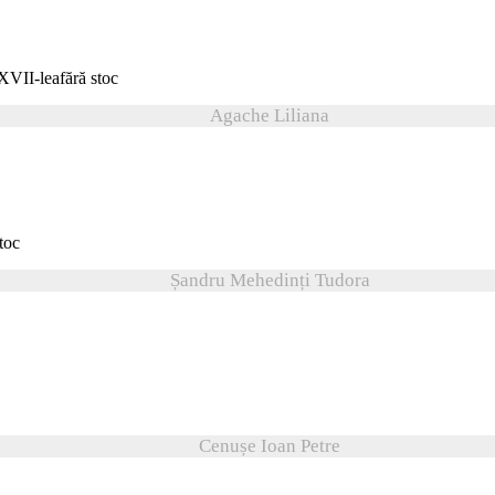
fără stoc
Agache Liliana
stoc
Șandru Mehedinți Tudora
Cenușe Ioan Petre