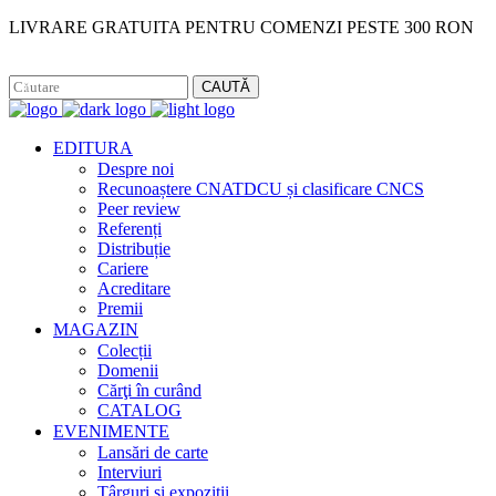
LIVRARE GRATUITA PENTRU COMENZI PESTE 300 RON
Facebook
Instagram
CAUTĂ
EDITURA
Despre noi
Recunoaștere CNATDCU și clasificare CNCS
Peer review
Referenți
Distribuție
Cariere
Acreditare
Premii
MAGAZIN
Colecții
Domenii
Cărţi în curând
CATALOG
EVENIMENTE
Lansări de carte
Interviuri
Târguri și expoziții