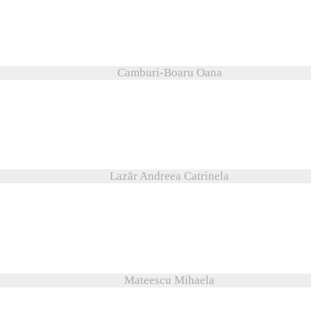
Camburi-Boaru Oana
Lazăr Andreea Catrinela
Mateescu Mihaela