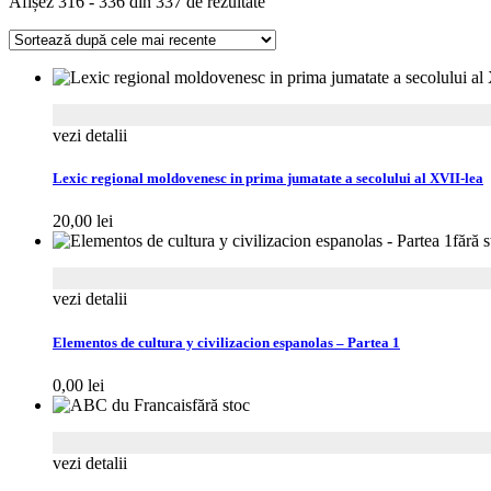
Sortat
Afișez 316 - 336 din 337 de rezultate
Filologie
după
cele
mai
recente
vezi detalii
Lexic regional moldovenesc in prima jumatate a secolului al XVII-lea
20,00
lei
fără 
vezi detalii
Elementos de cultura y civilizacion espanolas – Partea 1
0,00
lei
fără stoc
vezi detalii