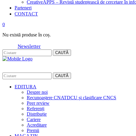
CreativeAPPS – Revistă studențească de cercetare în info
Parteneri
CONTACT
0
Nu există produse în coș.
Newsletter
CAUTĂ
CAUTĂ
EDITURA
Despre noi
Recunoaștere CNATDCU și clasificare CNCS
Peer review
Referenți
Distribuție
Cariere
Acreditare
Premii
MAGAZIN