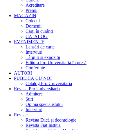
Acreditare
Premii
MAGAZIN
Colecții
Domenii
Cărţi în curând
CATALOG
EVENIMENTE
Lansări de carte
Interviuri
Târguri și expoziții
Editura Pro Universitaria în presă
Conferințe
AUTORI
PUBLICĂ CU NOI
Catalog Pro Universitaria
Revista Pro Universitaria
Admitere
Știri
Opinia specialistului
Interviuri
Reviste
Revista Etică și deontologie
Revista Fiat Iustitia