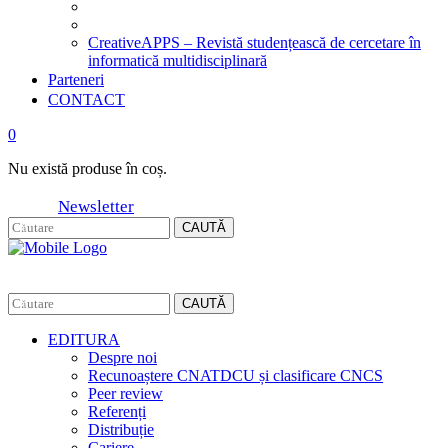
CreativeAPPS – Revistă studențească de cercetare în
informatică multidisciplinară
Parteneri
CONTACT
0
Nu există produse în coș.
Newsletter
CAUTĂ
CAUTĂ
EDITURA
Despre noi
Recunoaștere CNATDCU și clasificare CNCS
Peer review
Referenți
Distribuție
Cariere