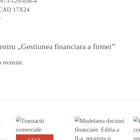
-973-129-058-4
CAD 17X24
0
pentru „Gestiunea financiara a firmei”
 recenzie.
I
VEZI DETALII
FĂRĂ