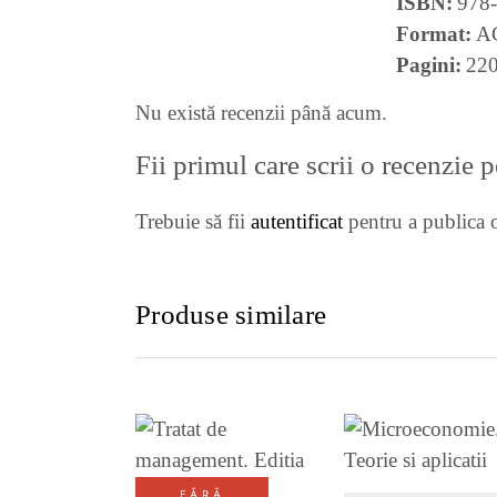
ISBN
978
Format
A
Pagini
22
Nu există recenzii până acum.
Fii primul care scrii o recenzie 
Trebuie să fii
autentificat
pentru a publica o
Produse similare
VEZI DETALII
VEZI DETALI
FĂRĂ