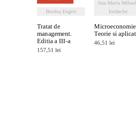
Ana Maria Mihae
STOC
Burduș Eugen
Iordache
Tratat de
Microeconomie
management.
Teorie si aplicat
Editia a III-a
46,51
lei
157,51
lei