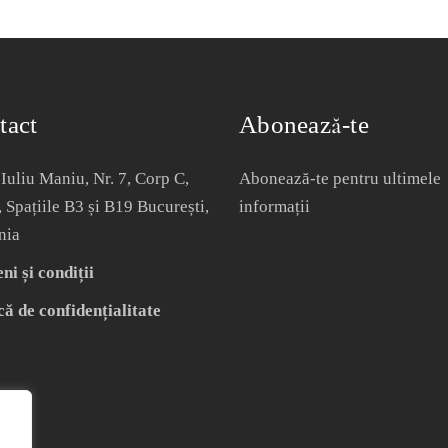
tact
Abonează-te
Iuliu Maniu, Nr. 7, Corp C,
Abonează-te pentru ultimele
, Spațiile B3 și B19 București,
informații
nia
i și condiții
că de confidențialitate