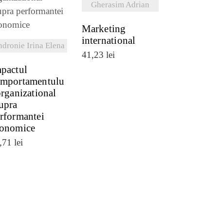
Gherasim Adrian
VEZI DETALII
Marketing
international
dronie Irina Elena
41,23
lei
pactul
mportamentulu
organizational
upra
rformantei
onomice
,71
lei