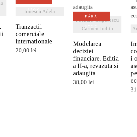
la
VEZI DETALII
STOC
Ionescu Adela
FĂRĂ
Poenaru Grigorescu
.
Tranzactii
STOC
Carmen Judith
An
ii
comerciale
internationale
Modelarea
Im
20,00
lei
deciziei
co
financiare. Editia
i 
a II-a, revazuta si
as
adaugita
pe
ec
38,00
lei
31