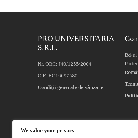
PRO UNIVERSITARIA
Con
S.R.L.
Bd-ul 
Parter
Nr. ORC: J40/1255/2004
Româ
CIF: RO16097580
Termen
Condiții generale de vânzare
Politi
We value your privacy