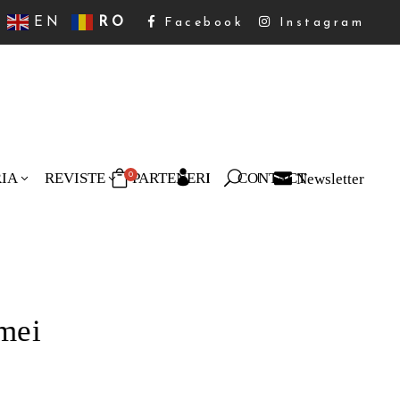
EN
RO
Facebook
Instagram
RIA
REVISTE
PARTENERI
CONTACT
Newsletter
0
duse în coș.
rmei