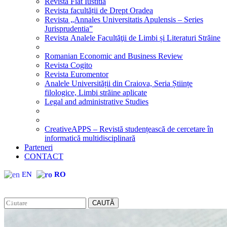
Revista Fiat Iustitia
Revista facultății de Drept Oradea
Revista „Annales Universitatis Apulensis – Series
Jurisprudentia”
Revista Analele Facultăţii de Limbi și Literaturi Străine
Romanian Economic and Business Review
Revista Cogito
Revista Euromentor
Analele Universității din Craiova, Seria Științe
filologice, Limbi străine aplicate
Legal and administrative Studies
CreativeAPPS – Revistă studențească de cercetare în
informatică multidisciplinară
Parteneri
CONTACT
EN
RO
CAUTĂ