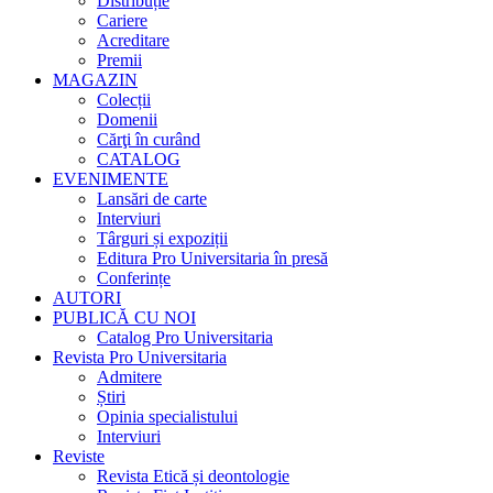
Distribuție
Cariere
Acreditare
Premii
MAGAZIN
Colecții
Domenii
Cărţi în curând
CATALOG
EVENIMENTE
Lansări de carte
Interviuri
Târguri și expoziții
Editura Pro Universitaria în presă
Conferințe
AUTORI
PUBLICĂ CU NOI
Catalog Pro Universitaria
Revista Pro Universitaria
Admitere
Știri
Opinia specialistului
Interviuri
Reviste
Revista Etică și deontologie