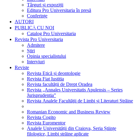
Târguri și expoziții
Editura Pro Universitaria în presă
Conferințe
AUTORI
PUBLICĂ CU NOI
Catalog Pro Universitaria
Revista Pro Universitaria
Admitere
Știri
Opinia specialistului
Interviuri
Reviste
Revista Etică și deontologie
Revista Fiat Iustitia
Revista facultății de Drept Oradea
Revista „Annales Universitatis Apulensis – Series
Jurisprudentia”
Revista Analele Facultăţii de Limbi și Literaturi Străine
Romanian Economic and Business Review
Revista Cogito
Revista Euromentor
Analele Universității din Craiova, Seria Științe
filologice, Limbi străine aplicate