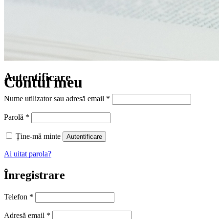
Autentificare
Contul meu
Obligatoriu
Nume utilizator sau adresă email
*
Obligatoriu
Parolă
*
Ține-mă minte
Autentificare
Ai uitat parola?
Înregistrare
Telefon
*
Obligatoriu
Adresă email
*