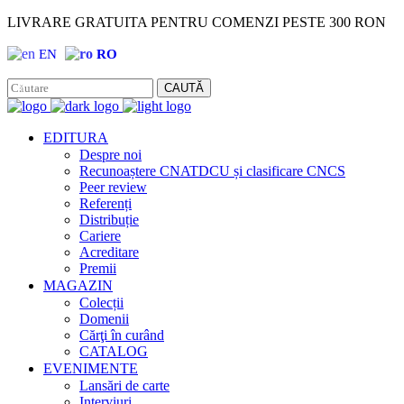
LIVRARE GRATUITA PENTRU COMENZI PESTE 300 RON
EN
RO
Facebook
Instagram
CAUTĂ
EDITURA
Despre noi
Recunoaștere CNATDCU și clasificare CNCS
Peer review
Referenți
Distribuție
Cariere
Acreditare
Premii
MAGAZIN
Colecții
Domenii
Cărţi în curând
CATALOG
EVENIMENTE
Lansări de carte
Interviuri