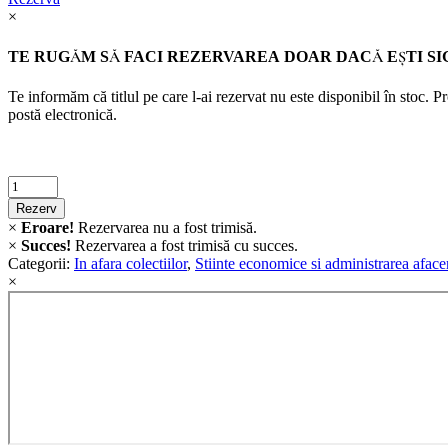
×
TE RUGĂM SĂ FACI REZERVAREA DOAR DACĂ EŞTI SI
Te informăm că titlul pe care l-ai rezervat nu este disponibil în stoc. 
postă electronică.
Criminalistica
quantity
Rezerv
×
Eroare!
Rezervarea nu a fost trimisă.
×
Succes!
Rezervarea a fost trimisă cu succes.
Categorii:
In afara colectiilor
,
Stiinte economice si administrarea afacer
×