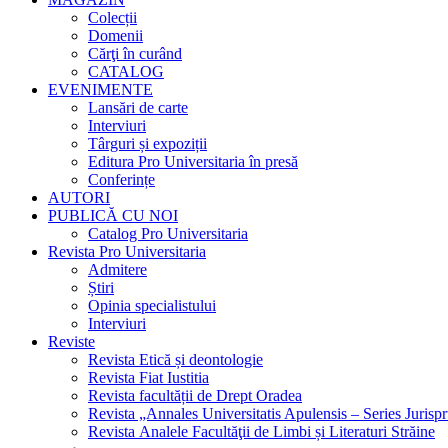
Colecții
Domenii
Cărţi în curând
CATALOG
EVENIMENTE
Lansări de carte
Interviuri
Târguri și expoziții
Editura Pro Universitaria în presă
Conferințe
AUTORI
PUBLICĂ CU NOI
Catalog Pro Universitaria
Revista Pro Universitaria
Admitere
Știri
Opinia specialistului
Interviuri
Reviste
Revista Etică și deontologie
Revista Fiat Iustitia
Revista facultății de Drept Oradea
Revista „Annales Universitatis Apulensis – Series Jurisp
Revista Analele Facultăţii de Limbi și Literaturi Străine