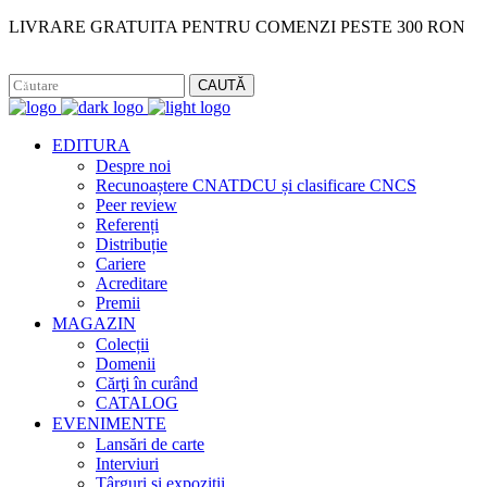
LIVRARE GRATUITA PENTRU COMENZI PESTE 300 RON
Facebook
Instagram
CAUTĂ
EDITURA
Despre noi
Recunoaștere CNATDCU și clasificare CNCS
Peer review
Referenți
Distribuție
Cariere
Acreditare
Premii
MAGAZIN
Colecții
Domenii
Cărţi în curând
CATALOG
EVENIMENTE
Lansări de carte
Interviuri
Târguri și expoziții