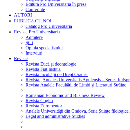
Editura Pro Universitaria în presă
Conferințe
AUTORI
PUBLICĂ CU NOI
Catalog Pro Universitaria
Revista Pro Universitaria
Admitere
Știri
Opinia specialistului
Interviuri
Reviste
Revista Etică și deontologie
Revista Fiat Iustitia
Revista facultății de Drept Oradea
Revista „Annales Universitatis Apulensis – Series Jurisp
Revista Analele Facultăţii de Limbi și Literaturi Străine
Romanian Economic and Business Review
Revista Cogito
Revista Euromentor
Analele Universității din Craiova, Seria Științe filologice,
Legal and administrative Studies