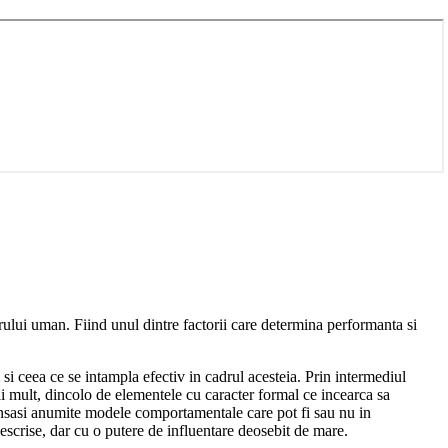
rului uman. Fiind unul dintre factorii care determina performanta si
 si ceea ce se intampla efectiv in cadrul acesteia. Prin intermediul
 Mai mult, dincolo de elementele cu caracter formal ce incearca sa
 insasi anumite modele comportamentale care pot fi sau nu in
escrise, dar cu o putere de influentare deosebit de mare.