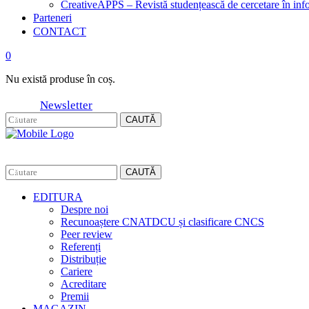
CreativeAPPS – Revistă studențească de cercetare în info
Parteneri
CONTACT
0
Nu există produse în coș.
Newsletter
CAUTĂ
CAUTĂ
EDITURA
Despre noi
Recunoaștere CNATDCU și clasificare CNCS
Peer review
Referenți
Distribuție
Cariere
Acreditare
Premii
MAGAZIN