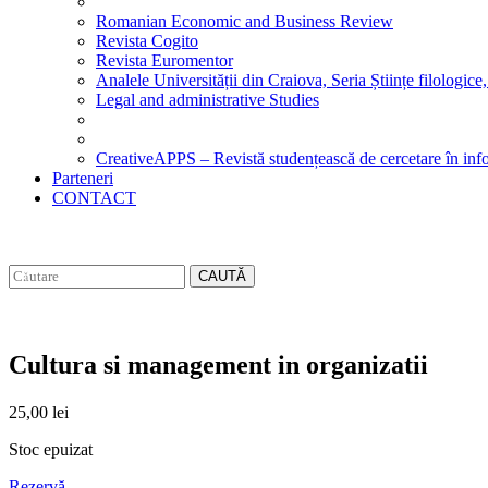
Romanian Economic and Business Review
Revista Cogito
Revista Euromentor
Analele Universității din Craiova, Seria Științe filologice,
Legal and administrative Studies
CreativeAPPS – Revistă studențească de cercetare în info
Parteneri
CONTACT
CAUTĂ
Cultura si management in organizatii
25,00
lei
Stoc epuizat
Rezervă