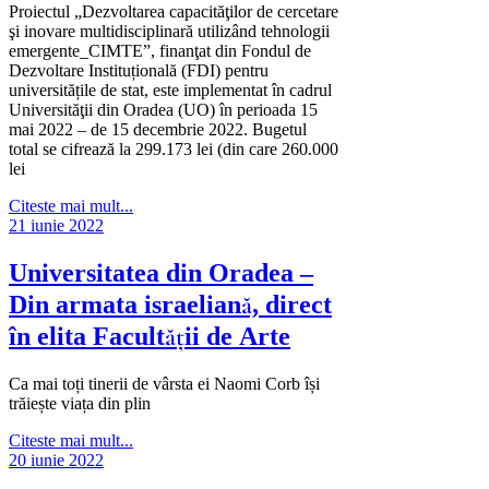
Proiectul „Dezvoltarea capacităţilor de cercetare
şi inovare multidisciplinară utilizând tehnologii
emergente_CIMTE”, finanţat din Fondul de
Dezvoltare Instituțională (FDI) pentru
universitățile de stat, este implementat în cadrul
Universităţii din Oradea (UO) în perioada 15
mai 2022 – de 15 decembrie 2022. Bugetul
total se cifrează la 299.173 lei (din care 260.000
lei
Citeste mai mult...
21 iunie 2022
Universitatea din Oradea –
Din armata israeliană, direct
în elita Facultății de Arte
Ca mai toți tinerii de vârsta ei Naomi Corb își
trăiește viața din plin
Citeste mai mult...
20 iunie 2022