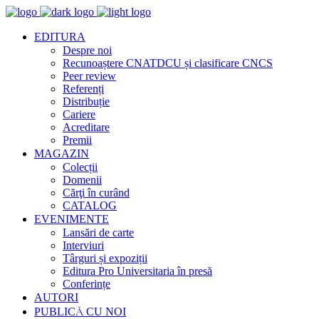
EDITURA
Despre noi
Recunoaștere CNATDCU și clasificare CNCS
Peer review
Referenți
Distribuție
Cariere
Acreditare
Premii
MAGAZIN
Colecții
Domenii
Cărţi în curând
CATALOG
EVENIMENTE
Lansări de carte
Interviuri
Târguri și expoziții
Editura Pro Universitaria în presă
Conferințe
AUTORI
PUBLICĂ CU NOI