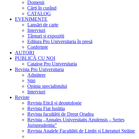
Domenii
Cărţi în curând
CATALOG
EVENIMENTE
Lansări de carte
Interviuri
Târguri și expoziții
Editura Pro Universitaria în presă
Conferințe
AUTORI
PUBLICĂ CU NOI
Catalog Pro Universitaria
Revista Pro Universitaria
Admitere
Știri
Opinia specialistului
Interviuri
Reviste
Revista Etică și deontologie
Revista Fiat Iustitia
Revista facultății de Drept Oradea
Revista „Annales Universitatis Apulensis – Series
Jurisprudentia”
Revista Analele Facultăţii de Limbi și Literaturi Străine