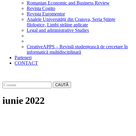
Romanian Economic and Business Review
Revista Cogito
Revista Euromentor
Analele Universității din Craiova, Seria Științe
filologice, Limbi străine aplicate
Legal and administrative Studies
CreativeAPPS – Revistă studențească de cercetare în
informatică multidisciplinară
Parteneri
CONTACT
CAUTĂ
iunie 2022