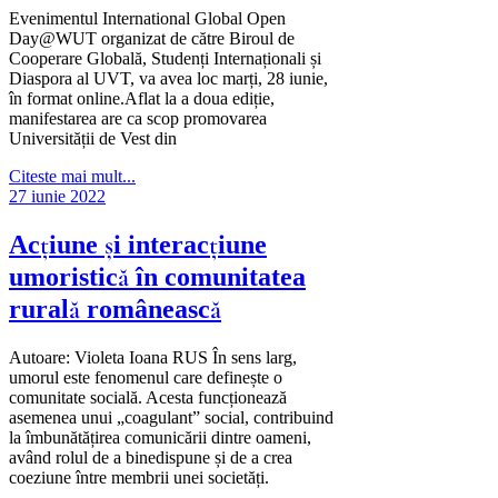
Evenimentul International Global Open
Day@WUT organizat de către Biroul de
Cooperare Globală, Studenți Internaționali și
Diaspora al UVT, va avea loc marți, 28 iunie,
în format online.Aflat la a doua ediție,
manifestarea are ca scop promovarea
Universității de Vest din
Citeste mai mult...
27 iunie 2022
Acțiune şi interacțiune
umoristică în comunitatea
rurală românească
Autoare: Violeta Ioana RUS În sens larg,
umorul este fenomenul care definește o
comunitate socială. Acesta funcționează
asemenea unui „coagulant” social, contribuind
la îmbunătățirea comunicării dintre oameni,
având rolul de a binedispune și de a crea
coeziune între membrii unei societăți.