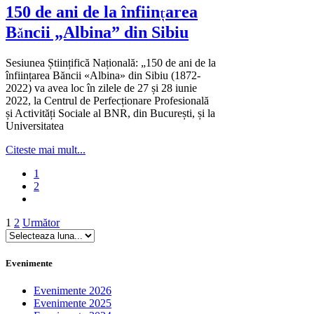
150 de ani de la înființarea
Băncii „Albina” din Sibiu
Sesiunea Științifică Națională: „150 de ani de la
înființarea Băncii «Albina» din Sibiu (1872-
2022) va avea loc în zilele de 27 și 28 iunie
2022, la Centrul de Perfecționare Profesională
și Activități Sociale al BNR, din București, și la
Universitatea
Citeste mai mult...
1
2
Paginație
1
2
Următor
articole
Evenimente
Evenimente 2026
Evenimente 2025