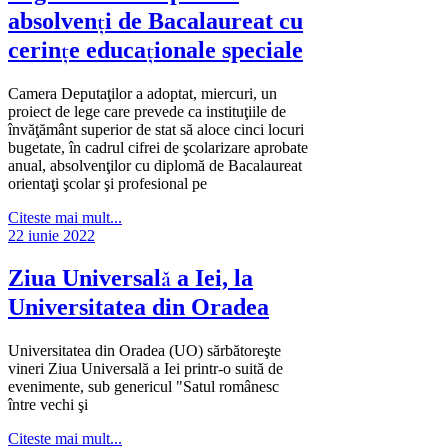
absolvenţi de Bacalaureat cu
cerinţe educaţionale speciale
Camera Deputaţilor a adoptat, miercuri, un
proiect de lege care prevede ca instituţiile de
învăţământ superior de stat să aloce cinci locuri
bugetate, în cadrul cifrei de şcolarizare aprobate
anual, absolvenţilor cu diplomă de Bacalaureat
orientaţi şcolar şi profesional pe
Citeste mai mult...
22 iunie 2022
Ziua Universală a Iei, la
Universitatea din Oradea
Universitatea din Oradea (UO) sărbătoreşte
vineri Ziua Universală a Iei printr-o suită de
evenimente, sub genericul "Satul românesc
între vechi şi
Citeste mai mult...