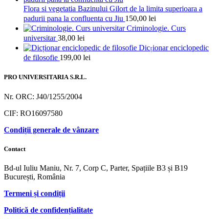
Flora si vegetatia Bazinului Gilort de la limita superioara a
padurii pana la confluenta cu Jiu
150,00
lei
Criminologie. Curs
universitar
38,00
lei
Dicționar enciclopedic
de filosofie
199,00
lei
PRO UNIVERSITARIA S.R.L.
Nr. ORC: J40/1255/2004
CIF: RO16097580
Condiții generale de vânzare
Contact
Bd-ul Iuliu Maniu, Nr. 7, Corp C, Parter, Spațiile B3 și B19
București, România
Termeni și condiții
Politică de confidențialitate