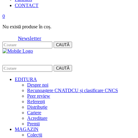
CONTACT
0
Nu există produse în coș.
Newsletter
CAUTĂ
CAUTĂ
EDITURA
Despre noi
Recunoaștere CNATDCU și clasificare CNCS
Peer review
Referenți
Distribuție
Cariere
Acreditare
Premii
MAGAZIN
Colecții