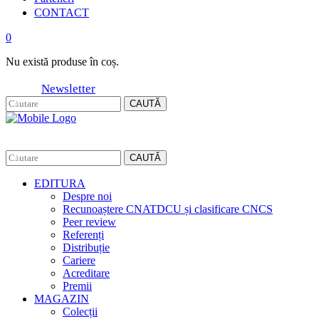
CONTACT
0
Nu există produse în coș.
Newsletter
CAUTĂ
CAUTĂ
EDITURA
Despre noi
Recunoaștere CNATDCU și clasificare CNCS
Peer review
Referenți
Distribuție
Cariere
Acreditare
Premii
MAGAZIN
Colecții