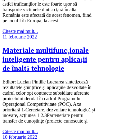
astfel traficanţilor le este foarte ușor să
transporte victimele dintr-o ţară în alta.
România este afectată de acest fenomen, fiind
pe locul I în Europa, la acest
Citeste mai mult...
11 februarie 2022
Materiale multifuncţionale
inteligente pentru aplicaţii
de înaltă tehnologie
Editor: Lucian Pintilie Lucrarea sintetizează
rezultatele știinţifice și aplicaţiile dezvoltate în
cadrul celor opt contracte subsidiare aferente
proiectului derulat în cadrul Programului
Operaţional Competitivitate (POC), Axa
prioritară 1-Cercetare, dezvoltare tehnologică și
inovare, acţiunea 1.2.3Parteneriate pentru
transfer de cunoștinţe (proiecte cunoscute și
Citeste mai mult...
10 februarie 2022