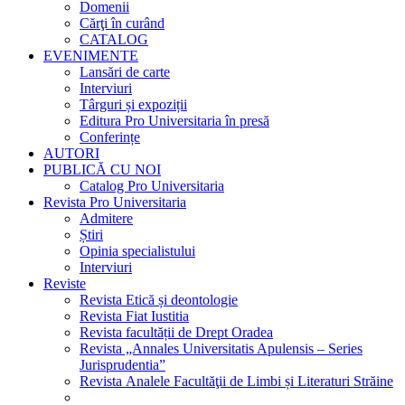
Domenii
Cărţi în curând
CATALOG
EVENIMENTE
Lansări de carte
Interviuri
Târguri și expoziții
Editura Pro Universitaria în presă
Conferințe
AUTORI
PUBLICĂ CU NOI
Catalog Pro Universitaria
Revista Pro Universitaria
Admitere
Știri
Opinia specialistului
Interviuri
Reviste
Revista Etică și deontologie
Revista Fiat Iustitia
Revista facultății de Drept Oradea
Revista „Annales Universitatis Apulensis – Series
Jurisprudentia”
Revista Analele Facultăţii de Limbi și Literaturi Străine