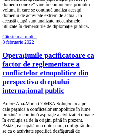
domenii conexe” vine în continuarea primului
volum, în care se continuă analiza acestui
domeniu de activitate extrem de actual. În
această etapă sunt analizate mecanismele
utilizate în demersurile de diplomație publică,
Citeste mai mult...
8 februarie 2022
Operaţiunile pacificatoare ca
factor de reglementare a
conflictelor etnopolitice din
perspectiva dreptului
internaţional public
Autor: Ana-Maria COMȘA Soluţionarea pe
cale paşnică a conflictelor etnopolitice în lume
prezintă o continuă aspiraţie a civilizaţiei umane
în evoluţia sa de la origini până în prezent.
Astăzi, ea capătă un contur nou, configurându-
se ca o activitate specifică desfăşurată de