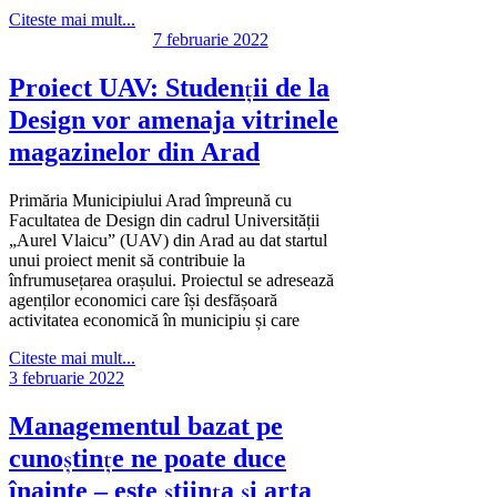
Citeste mai mult...
7 februarie 2022
Proiect UAV: Studenții de la
Design vor amenaja vitrinele
magazinelor din Arad
Primăria Municipiului Arad împreună cu
Facultatea de Design din cadrul Universității
„Aurel Vlaicu” (UAV) din Arad au dat startul
unui proiect menit să contribuie la
înfrumusețarea orașului. Proiectul se adresează
agenților economici care își desfășoară
activitatea economică în municipiu și care
Citeste mai mult...
3 februarie 2022
Managementul bazat pe
cunoștințe ne poate duce
înainte – este știința și arta