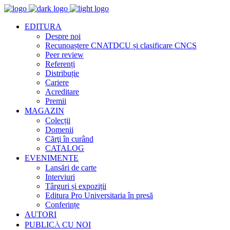
EDITURA
Despre noi
Recunoaștere CNATDCU și clasificare CNCS
Peer review
Referenți
Distribuție
Cariere
Acreditare
Premii
MAGAZIN
Colecții
Domenii
Cărţi în curând
CATALOG
EVENIMENTE
Lansări de carte
Interviuri
Târguri și expoziții
Editura Pro Universitaria în presă
Conferințe
AUTORI
PUBLICĂ CU NOI