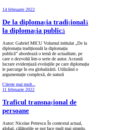
14 februarie 2022
De la diplomația tradițională
la diplomația publică
Autor: Gabriel MICU Volumul intitulat „De la
diplomația tradițională la diplomația
publică” abordează o temă de actualitate, pe
care o dezvoltă într-o serie de autor. Această
lucrare evidențiază evoluțiile pe care diplomația
le parcurge în era globalizării. Utilizând o
argumentație complexă, de natură
Citeste mai mult...
11 februarie 2022
Traficul transnaţional de
persoane
Autor: Nicolae Petrescu În contextul actual,
global, călătoriile se pot face mult mai simplu,