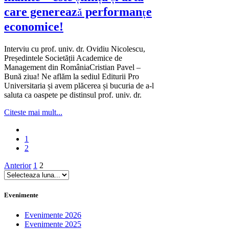
care generează performanțe
economice!
Interviu cu prof. univ. dr. Ovidiu Nicolescu,
Președintele Societății Academice de
Management din RomâniaCristian Pavel –
Bună ziua! Ne aflăm la sediul Editurii Pro
Universitaria și avem plăcerea și bucuria de a-l
saluta ca oaspete pe distinsul prof. univ. dr.
Citeste mai mult...
1
2
Paginație
Anterior
1
2
articole
Evenimente
Evenimente 2026
Evenimente 2025