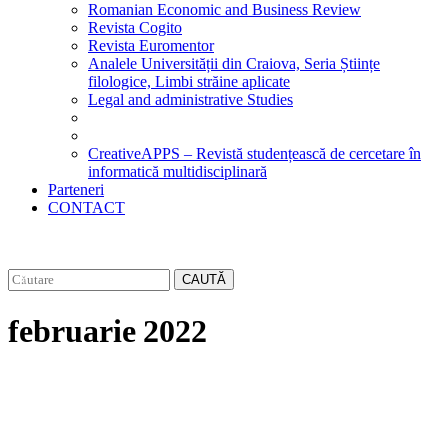
Romanian Economic and Business Review
Revista Cogito
Revista Euromentor
Analele Universității din Craiova, Seria Științe
filologice, Limbi străine aplicate
Legal and administrative Studies
CreativeAPPS – Revistă studențească de cercetare în
informatică multidisciplinară
Parteneri
CONTACT
CAUTĂ
februarie 2022