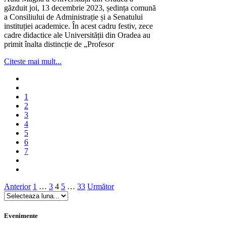
găzduit joi, 13 decembrie 2023, ședința comună
a Consiliului de Administrație și a Senatului
instituției academice. În acest cadru festiv, zece
cadre didactice ale Universității din Oradea au
primit înalta distincție de „Profesor
Citeste mai mult...
1
2
3
4
5
6
7
Paginație
Anterior
1
…
3
4
5
…
33
Următor
articole
Evenimente