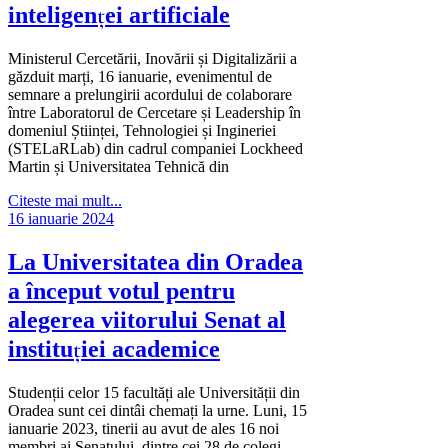
inteligenței artificiale
Ministerul Cercetării, Inovării și Digitalizării a
găzduit marți, 16 ianuarie, evenimentul de
semnare a prelungirii acordului de colaborare
între Laboratorul de Cercetare și Leadership în
domeniul Științei, Tehnologiei și Ingineriei
(STELaRLab) din cadrul companiei Lockheed
Martin și Universitatea Tehnică din
Citeste mai mult...
16 ianuarie 2024
La Universitatea din Oradea
a început votul pentru
alegerea viitorului Senat al
instituției academice
Studenții celor 15 facultăți ale Universității din
Oradea sunt cei dintâi chemați la urne. Luni, 15
ianuarie 2023, tinerii au avut de ales 16 noi
membri ai Senatului, dintre cei 28 de colegi