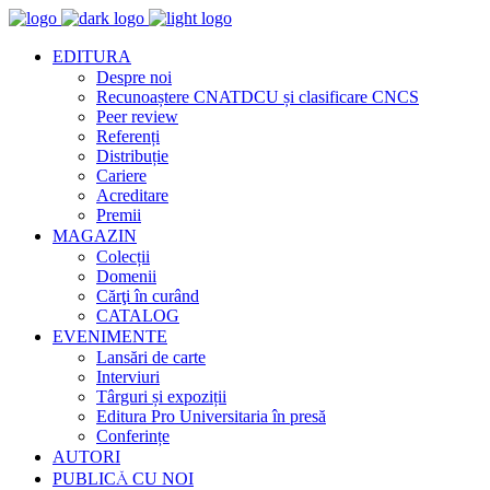
EDITURA
Despre noi
Recunoaștere CNATDCU și clasificare CNCS
Peer review
Referenți
Distribuție
Cariere
Acreditare
Premii
MAGAZIN
Colecții
Domenii
Cărţi în curând
CATALOG
EVENIMENTE
Lansări de carte
Interviuri
Târguri și expoziții
Editura Pro Universitaria în presă
Conferințe
AUTORI
PUBLICĂ CU NOI