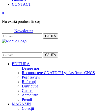
CONTACT
0
Nu există produse în coș.
Newsletter
CAUTĂ
CAUTĂ
EDITURA
Despre noi
Recunoaștere CNATDCU și clasificare CNCS
Peer review
Referenți
Distribuție
Cariere
Acreditare
Premii
MAGAZIN
Colecții