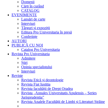
Domenii
Cărţi în curând
CATALOG
EVENIMENTE
Lansări de carte
Interviuri
Târguri și expoziții
Editura Pro Universitaria în presă
Conferințe
AUTORI
PUBLICĂ CU NOI
Catalog Pro Universitaria
Revista Pro Universitaria
Admitere
Știri
Opinia specialistului
Interviuri
Reviste
Revista Etică și deontologie
Revista Fiat Iustitia
Revista facultății de Drept Oradea
Revista „Annales Universitatis Apulensis – Series
Jurisprudentia”
Revista Analele Facultăţii de Limbi și Literaturi Străine