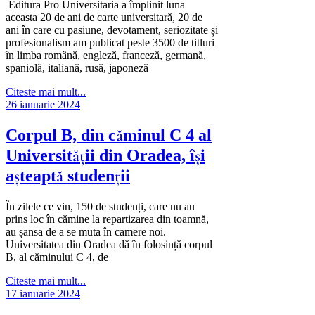
Editura Pro Universitaria a împlinit luna
aceasta 20 de ani de carte universitară, 20 de
ani în care cu pasiune, devotament, seriozitate și
profesionalism am publicat peste 3500 de titluri
în limba română, engleză, franceză, germană,
spaniolă, italiană, rusă, japoneză
Citeste mai mult...
26 ianuarie 2024
Corpul B, din căminul C 4 al
Universității din Oradea, își
așteaptă studenții
În zilele ce vin, 150 de studenți, care nu au
prins loc în cămine la repartizarea din toamnă,
au șansa de a se muta în camere noi.
Universitatea din Oradea dă în folosință corpul
B, al căminului C 4, de
Citeste mai mult...
17 ianuarie 2024