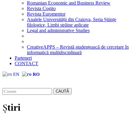
Romanian Economic and Business Review
Revista Cogito
Revista Euromentor
Analele Universității din Craiova, Seria Științe
filologice, Limbi străine aplicate
Legal and administrative Studies
CreativeAPPS – Revistă studențească de cercetare în
informatică multidisciplinară
Parteneri
CONTACT
EN
RO
CAUTĂ
Știri