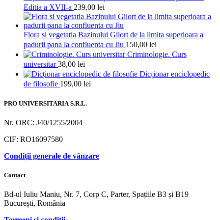
Editia a XVII-a
239,00
lei
Flora si vegetatia Bazinului Gilort de la limita superioara a
padurii pana la confluenta cu Jiu
150,00
lei
Criminologie. Curs
universitar
38,00
lei
Dicționar enciclopedic
de filosofie
199,00
lei
PRO UNIVERSITARIA S.R.L.
Nr. ORC: J40/1255/2004
CIF: RO16097580
Condiții generale de vânzare
Contact
Bd-ul Iuliu Maniu, Nr. 7, Corp C, Parter, Spațiile B3 și B19
București, România
Termeni și condiții