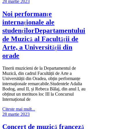
28 martie 2023
Noi performanțe
internaționale ale
studențilorDepartamentului
de Muzică al Facultății de
Arte, a Universității din
orade
Tinerii muzicieni de la Departamentul de
Muzică, din cadrul Facultății de Arte a
Universității din Oradea, obțin performanțe
internaționale remarcabile.Studentele Adalia
Bodog, anul II, și Rebeca Bălaj, din anul I, au
obținut un merituos loc III la Concursul
Internațional de
Citeste mai mult...
28 martie 2023
Concert de muzică franceză