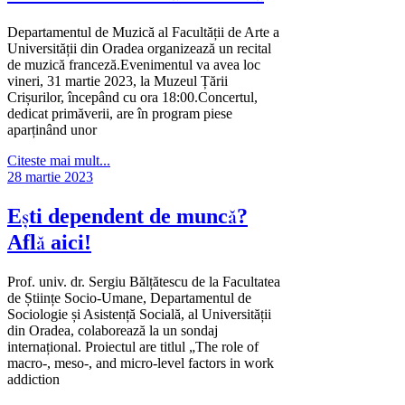
Departamentul de Muzică al Facultății de Arte a
Universității din Oradea organizează un recital
de muzică franceză.Evenimentul va avea loc
vineri, 31 martie 2023, la Muzeul Țării
Crișurilor, începând cu ora 18:00.Concertul,
dedicat primăverii, are în program piese
aparținând unor
Citeste mai mult...
28 martie 2023
Ești dependent de muncă?
Află aici!
Prof. univ. dr. Sergiu Bălțătescu de la Facultatea
de Științe Socio-Umane, Departamentul de
Sociologie și Asistență Socială, al Universității
din Oradea, colaborează la un sondaj
internațional. Proiectul are titlul „The role of
macro-, meso-, and micro-level factors in work
addiction