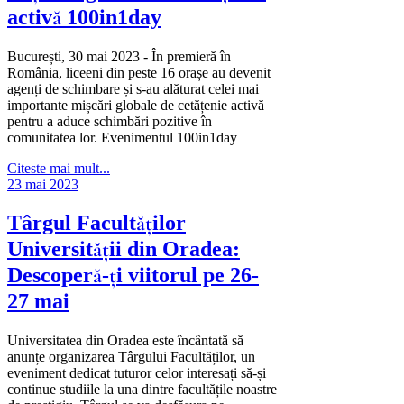
activă 100in1day
București, 30 mai 2023 - În premieră în
România, liceeni din peste 16 orașe au devenit
agenți de schimbare și s-au alăturat celei mai
importante mișcări globale de cetățenie activă
pentru a aduce schimbări pozitive în
comunitatea lor. Evenimentul 100in1day
Citeste mai mult...
23 mai 2023
Târgul Facultăților
Universității din Oradea:
Descoperă-ți viitorul pe 26-
27 mai
Universitatea din Oradea este încântată să
anunțe organizarea Târgului Facultăților, un
eveniment dedicat tuturor celor interesați să-și
continue studiile la una dintre facultățile noastre