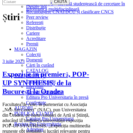
EDITURA
CAUTĂ
CreativeAPPS – Revistă studențească de cercetare în
Despre noi
informatică multidisciplinară
Recunoaștere CNATDCU și clasificare CNCS
Știri
Peer review
Referenți
Distribuție
Cariere
Acreditare
Premii
MAGAZIN
Colecții
Domenii
3 iulie 2023
Cărţi în curând
CATALOG
Expoziție în premieră, POP-
EVENIMENTE
Lansări de carte
UP SYNTHESIS, de la
Interviuri
București la Oradea
Târguri și expoziții
Editura Pro Universitaria în presă
Conferințe
Facultatea de Arte, în parteneriat cu Asociația
AUTORI
„Neo Art Conect” (NAC), pun Universitatea
PUBLICĂ CU NOI
din Oradea, pe harta Anualei de Artă și Știință,
Catalog Pro Universitaria
aducând la biblioteca universității expoziția
Revista Pro Universitaria
POP-UP SYNTHESIS. „Expoziția multimedia
Admitere
reunește opt instalații și lucrări relevante pentru