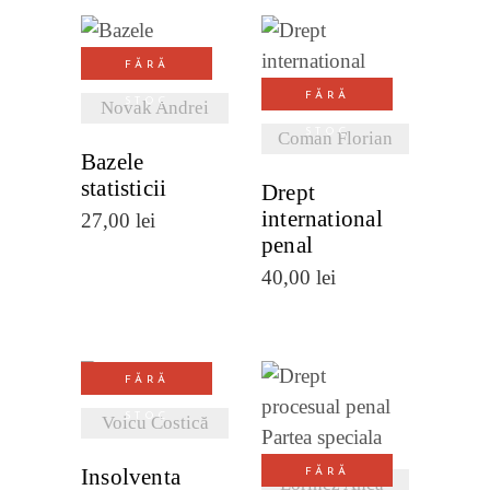
VEZI
FĂRĂ
VEZI
DETALII
FĂRĂ
STOC
DETALII
Novak Andrei
STOC
Coman Florian
Bazele
statisticii
Drept
international
27,00
lei
penal
40,00
lei
FĂRĂ
VEZI
STOC
Voicu Costică
VEZI
DETALII
DETALII
Insolventa
FĂRĂ
Lorincz Anca-