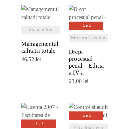
VEZI
VEZI
DETALII
FĂRĂ
DETALII
Stanciu Ion
STOC
Mrejeru Theodor
Managementul
calitatii totale
Drept
procesual
46,52
lei
penal – Editia
a IV-a
23,00
lei
VEZI
VEZI
FĂRĂ
DETALII
FĂRĂ
STOC
DETALII
Zuca Marilena