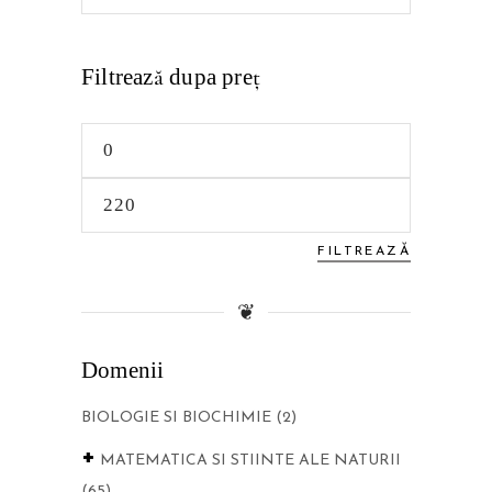
for:
Filtrează dupa preţ
Preț
minim
Preț
maxim
FILTREAZĂ
❦
Domenii
BIOLOGIE SI BIOCHIMIE
(2)
+
MATEMATICA SI STIINTE ALE NATURII
(65)