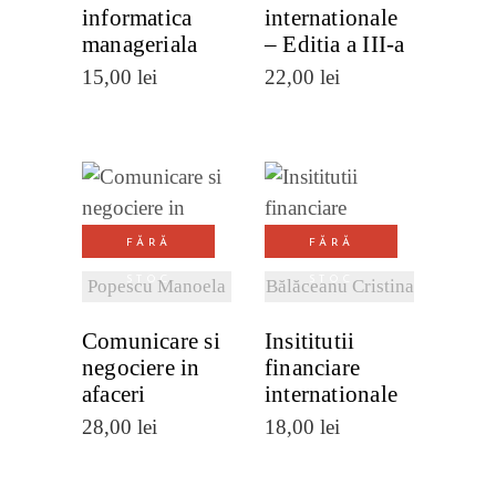
informatica
internationale
manageriala
– Editia a III-a
15,00
lei
22,00
lei
VEZI
VEZI
FĂRĂ
FĂRĂ
DETALII
DETALII
STOC
STOC
Popescu Manoela
Bălăceanu Cristina
Comunicare si
Insititutii
negociere in
financiare
afaceri
internationale
28,00
lei
18,00
lei