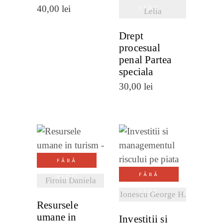
40,00
lei
STOC
Lelia
Drept
procesual
penal Partea
speciala
30,00
lei
VEZI
VEZI
FĂRĂ
DETALII
DETALII
FĂRĂ
STOC
Firoiu Daniela
STOC
Ionescu George H.
Resursele
umane in
Investitii si