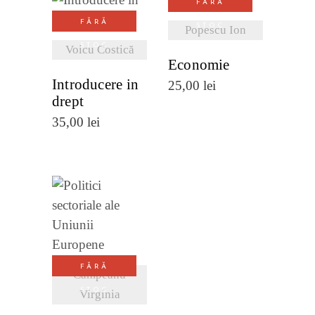
FĂRĂ
VEZI
VEZI
FĂRĂ
STOC
Popescu Ion
DETALII
DETALII
STOC
Voicu Costică
Economie
Introducere in
25,00
lei
drept
35,00
lei
VEZI
DETALII
FĂRĂ
Câmpeanu
STOC
Virginia