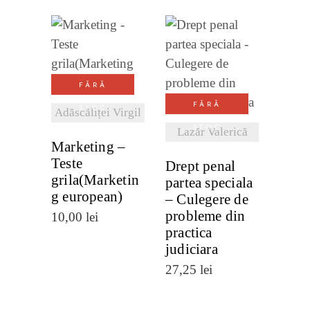
mai
VEZI
recente
VEZI
DETALII
FĂRĂ
DETALII
FĂRĂ
STOC
Adăscăliței Virgil
STOC
Lazăr Valerică
Marketing –
Teste
Drept penal
grila(Marketin
partea speciala
g european)
– Culegere de
probleme din
10,00
lei
practica
judiciara
27,25
lei