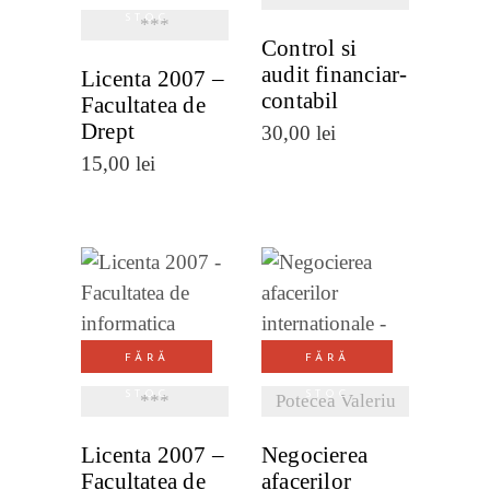
STOC
***
Control si
audit financiar-
Licenta 2007 –
contabil
Facultatea de
Drept
30,00
lei
15,00
lei
VEZI
VEZI
DETALII
DETALII
FĂRĂ
FĂRĂ
STOC
STOC
***
Potecea Valeriu
Licenta 2007 –
Negocierea
Facultatea de
afacerilor