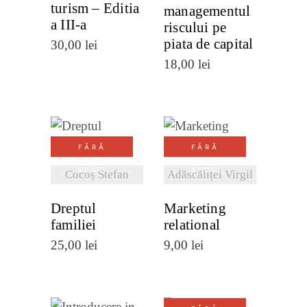
turism – Editia
managementul
a III-a
riscului pe
piata de capital
30,00
lei
18,00
lei
VEZI
VEZI
FĂRĂ
FĂRĂ
DETALII
DETALII
STOC
STOC
Cocoș Stefan
Adăscăliței Virgil
Dreptul
Marketing
familiei
relational
25,00
lei
9,00
lei