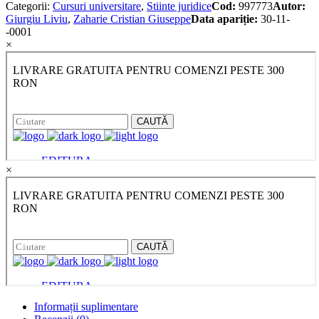
Categorii:
Cursuri universitare
,
Stiinte juridice
Cod:
997773
Autor:
Giurgiu Liviu
,
Zaharie Cristian Giuseppe
Data apariție:
30-11-
-0001
×
×
Informații suplimentare