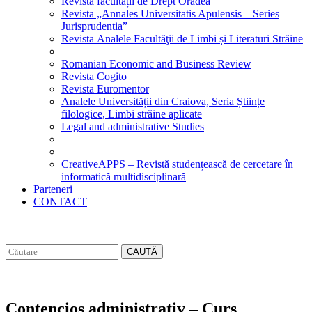
Revista facultății de Drept Oradea
Revista „Annales Universitatis Apulensis – Series
Jurisprudentia”
Revista Analele Facultăţii de Limbi și Literaturi Străine
Romanian Economic and Business Review
Revista Cogito
Revista Euromentor
Analele Universității din Craiova, Seria Științe
filologice, Limbi străine aplicate
Legal and administrative Studies
CreativeAPPS – Revistă studențească de cercetare în
informatică multidisciplinară
Parteneri
CONTACT
CAUTĂ
Contencios administrativ – Curs