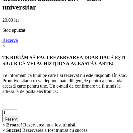
universitar
20,00
lei
Stoc epuizat
Rezervă
×
TE RUGĂM SĂ FACI REZERVAREA DOAR DACĂ EŞTI
SIGUR CĂ VEI ACHIZIŢIONA ACEASTĂ CARTE!
Te informăm că titlul pe care l-ai rezervat nu este disponibil în stoc.
Prouniversitaria.ro va depune toate diligenţele pentru a comanda
această carte pentru tine. Un e-mail de confirmare va fi trimis la
adresa ta de postă electronică.
Criminalistica
quantity
Rezerv
×
Eroare!
Rezervarea nu a fost trimisă.
×
Succes!
Rezervarea a fost trimisă cu succes.