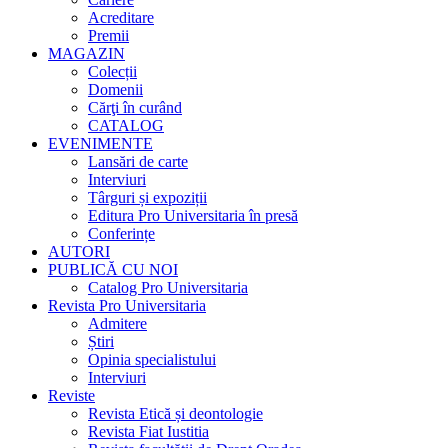
Acreditare
Premii
MAGAZIN
Colecții
Domenii
Cărţi în curând
CATALOG
EVENIMENTE
Lansări de carte
Interviuri
Târguri și expoziții
Editura Pro Universitaria în presă
Conferințe
AUTORI
PUBLICĂ CU NOI
Catalog Pro Universitaria
Revista Pro Universitaria
Admitere
Știri
Opinia specialistului
Interviuri
Reviste
Revista Etică și deontologie
Revista Fiat Iustitia