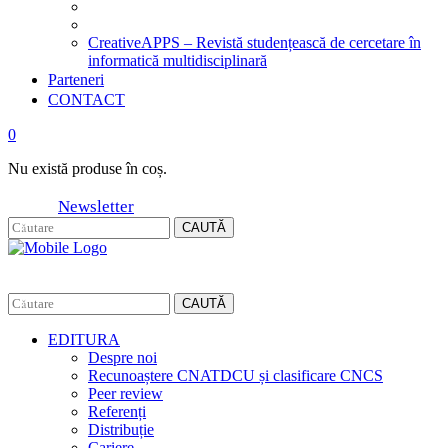
CreativeAPPS – Revistă studențească de cercetare în
informatică multidisciplinară
Parteneri
CONTACT
0
Nu există produse în coș.
Newsletter
CAUTĂ
CAUTĂ
EDITURA
Despre noi
Recunoaștere CNATDCU și clasificare CNCS
Peer review
Referenți
Distribuție
Cariere