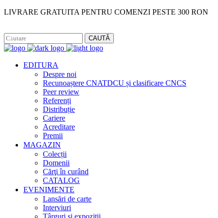
LIVRARE GRATUITA PENTRU COMENZI PESTE 300 RON
Facebook
Instagram
CAUTĂ
EDITURA
Despre noi
Recunoaștere CNATDCU și clasificare CNCS
Peer review
Referenți
Distribuție
Cariere
Acreditare
Premii
MAGAZIN
Colecții
Domenii
Cărţi în curând
CATALOG
EVENIMENTE
Lansări de carte
Interviuri
Târguri și expoziții