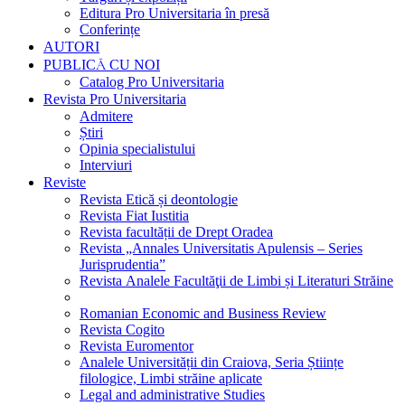
Editura Pro Universitaria în presă
Conferințe
AUTORI
PUBLICĂ CU NOI
Catalog Pro Universitaria
Revista Pro Universitaria
Admitere
Știri
Opinia specialistului
Interviuri
Reviste
Revista Etică și deontologie
Revista Fiat Iustitia
Revista facultății de Drept Oradea
Revista „Annales Universitatis Apulensis – Series
Jurisprudentia”
Revista Analele Facultăţii de Limbi și Literaturi Străine
Romanian Economic and Business Review
Revista Cogito
Revista Euromentor
Analele Universității din Craiova, Seria Științe
filologice, Limbi străine aplicate
Legal and administrative Studies