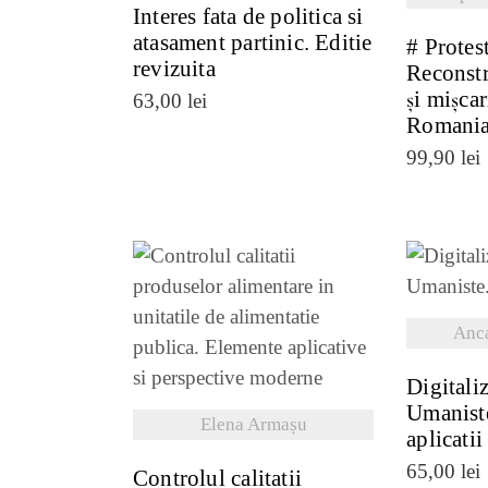
Interes fata de politica si
atasament partinic. Editie
# Protes
revizuita
Reconstr
și mișcar
63,00
lei
Romania
99,90
lei
VE
Anca
VEZI DETALII
Digitaliz
Umanist
Elena Armașu
aplicatii
65,00
lei
Сοntrοlul саlіtatіі