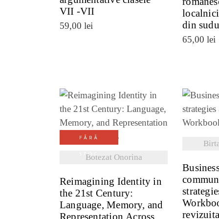
romanesc
VII -VII
localnici
din sudul
59,00
lei
65,00
lei
VE
VEZI DETALII
FĂRĂ
Birt
STOC
Botezat Onorina
Busines
communi
Reimagining Identity in
strategie
the 21st Century:
Workboo
Language, Memory, and
revizuit
Representation Across