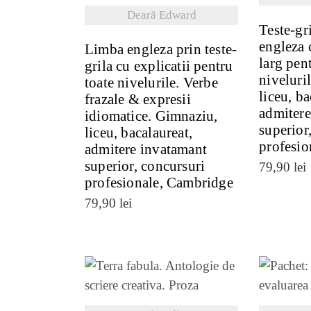
Deară Edward
Teste-gr
engleza 
Limba engleza prin teste-
larg pen
grila cu explicatii pentru
niveluri
toate nivelurile. Verbe
liceu, ba
frazale & expresii
admitere
idiomatice. Gimnaziu,
superior
liceu, bacalaureat,
profesio
admitere invatamant
superior, concursuri
79,90
lei
profesionale, Cambridge
79,90
lei
VEZI DETALII
VE