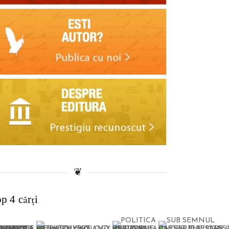
❦
p 4 cărți