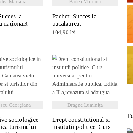
dea Mariana
Badea Mariana
Succes la
Pachet: Succes la
a națională
bacalaureat
i
104,90
lei
ZI DETALII
VEZI DETALII
scu Georgiana
Dragne Luminița
To
ive sociologice
Drept constitutional si
ica turismului
institutii politice. Curs