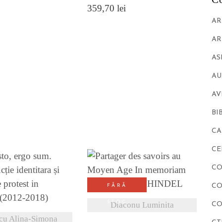
359,70
lei
AR
AR
AS
AU
AV
BI
CA
CE
CO
VEZI DETALII
CO
FĂRĂ
ZI DETALII
STOC
Diaconu Luminita
CO
cu Alina-Simona