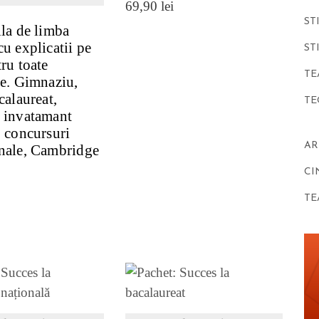
69,90
lei
ST
ila de limba
cu explicatii pe
ST
tru toate
TE
le. Gimnaziu,
calaureat,
TE
 invatamant
, concursuri
AR
nale, Cambridge
CI
TE
ZI DETALII
VEZI DETALII