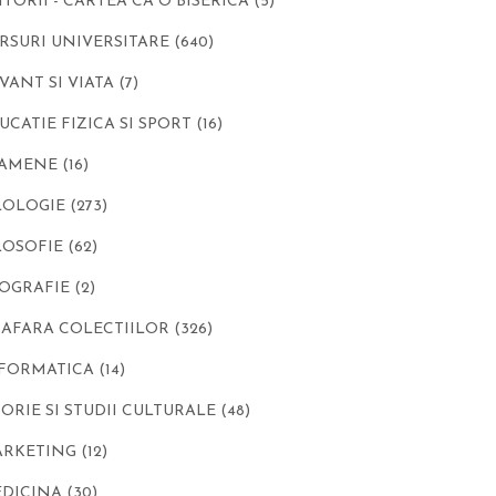
ITORII - CARTEA CA O BISERICA
(5)
RSURI UNIVERSITARE
(640)
VANT SI VIATA
(7)
UCATIE FIZICA SI SPORT
(16)
XAMENE
(16)
LOLOGIE
(273)
LOSOFIE
(62)
OGRAFIE
(2)
 AFARA COLECTIILOR
(326)
FORMATICA
(14)
TORIE SI STUDII CULTURALE
(48)
ARKETING
(12)
DICINA
(30)