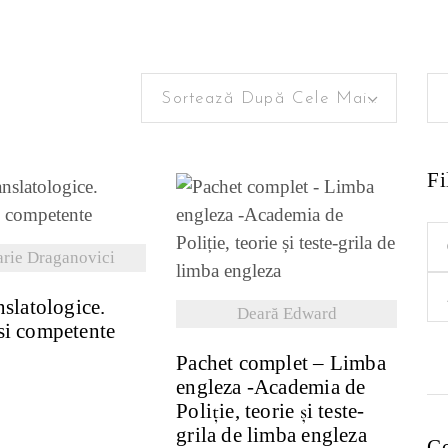
Se
at
Sortează După Cele Mai Recente
for
ă
Fi
ZI DETALII
Pr
VEZI DETALII
rie Draganovici
mi
Pr
nte
nslatologice.
ma
Deară Edward
si competente
Pachet complet – Limba
engleza -Academia de
Poliție, teorie și teste-
grila de limba engleza
Co