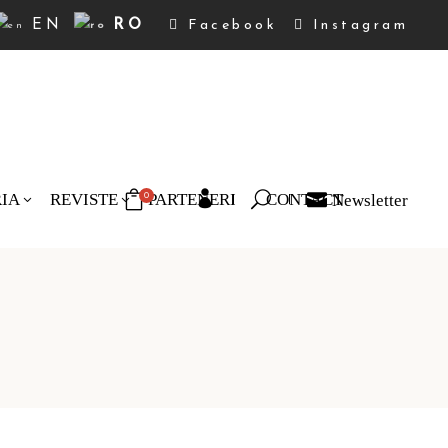
EN
RO
Facebook
Instagram
RIA
REVISTE
PARTENERI
CONTACT
Newsletter
0
duse în coș.