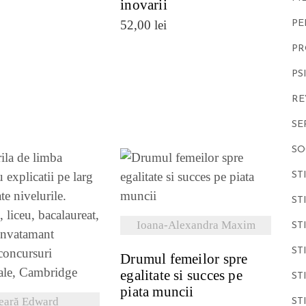
inovarii
52,00
lei
PE
PR
PS
RE
SE
SO
ST
VEZI DETALII
ST
Ioana-Alexandra Maxim
ST
ZI DETALII
ST
Drumul femeilor spre
egalitate si succes pe
ST
piata muncii
eară Edward
ST