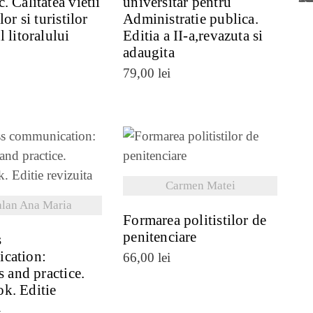
. Calitatea vietii
universitar pentru
lor si turistilor
Administratie publica.
 litoralului
Editia a II-a,revazuta si
adaugita
79,00
lei
VEZI DETALII
ZI DETALII
Carmen Matei
alan Ana Maria
Formarea politistilor de
penitenciare
s
cation:
66,00
lei
s and practice.
k. Editie
a