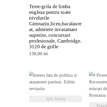
Teste-grila de limba
engleza pentru toate
nivelurile
Gimnaziu,liceu,bacalaure
at, admitere invatamant
superior, concursuri
profesionale, Cambridge.
3120 de grille
130,00
lei
VEZI DETALII
VE
Alin Tomuș
Popes