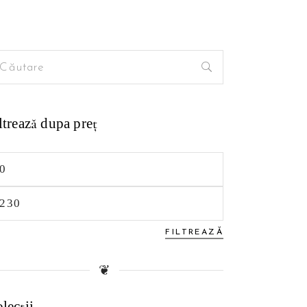
arch
:
ltrează dupa preţ
eț
nim
eț
xim
FILTREAZĂ
❦
lecții