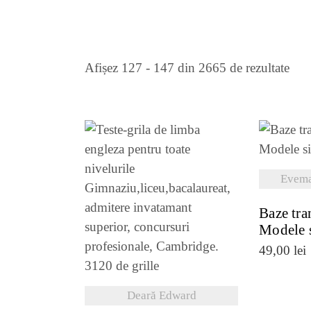
Sort
Afișez 127 - 147 din 2665 de rezultate
dup
cele
VE
mai
Evema
rece
Baze tra
VEZI DETALII
Modele 
49,00
lei
Deară Edward