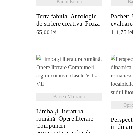
Baciu Edina
Ba
Terra fabula. Antologie
Pachet: 
de scriere creativa. Proza
evaluare
65,00
lei
111,75
le
VEZI DETALII
VE
Badea Mariana
Opre
Limba și literatura
română. Opere literare
Perspect
Compuneri
in dinam
argumentative clasele