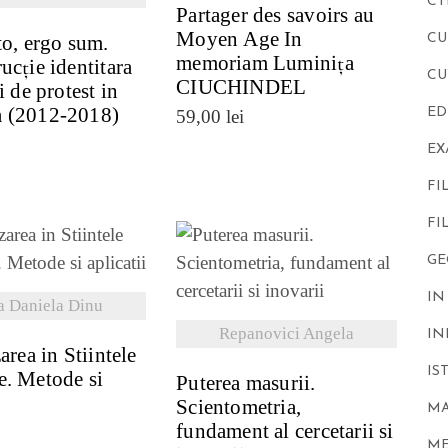
CT
Partager des savoirs au
Moyen Age In
to, ergo sum.
CU
memoriam Luminița
ucție identitara
CU
CIUCHINDEL
i de protest in
 (2012-2018)
ED
59,00
lei
E
FI
FI
GE
ZI DETALII
VEZI DETALII
IN
 Daniela Dinu
Repanovici Angela
IN
area in Stiintele
IS
e. Metode si
Puterea masurii.
Scientometria,
M
fundament al cercetarii si
ME