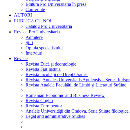
Editura Pro Universitaria în presă
Conferințe
AUTORI
PUBLICĂ CU NOI
Catalog Pro Universitaria
Revista Pro Universitaria
Admitere
Știri
Opinia specialistului
Interviuri
Reviste
Revista Etică și deontologie
Revista Fiat Iustitia
Revista facultății de Drept Oradea
Revista „Annales Universitatis Apulensis – Series Jurisp
Revista Analele Facultăţii de Limbi și Literaturi Străine
Romanian Economic and Business Review
Revista Cogito
Revista Euromentor
Analele Universității din Craiova, Seria Științe filologice,
Legal and administrative Studies