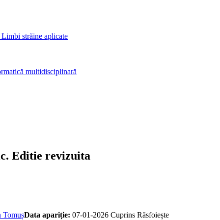
 Limbi străine aplicate
rmatică multidisciplinară
c. Editie revizuita
n Tomuș
Data apariție:
07-01-2026
Cuprins
Răsfoiește