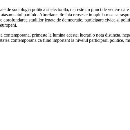
te de sociologia politica si electorala, dar este un punct de vedere care 
i atasamentul partinic. Abordarea de fata reuseste in opinia mea sa raspun
tre aprofundarea studiilor legate de democratie, participare civica si poli
 europeni.
contemporana, primeste la lumina acestei lucrari o nota distincta, nepart
tatea contemporana ca fiind important la nivelul participarii politice, mai