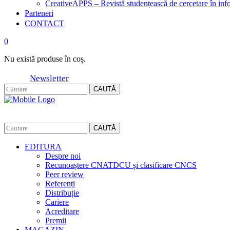
CreativeAPPS – Revistă studențească de cercetare în info
Parteneri
CONTACT
0
Nu există produse în coș.
Newsletter
CAUTĂ
CAUTĂ
EDITURA
Despre noi
Recunoaștere CNATDCU și clasificare CNCS
Peer review
Referenți
Distribuție
Cariere
Acreditare
Premii
MAGAZIN