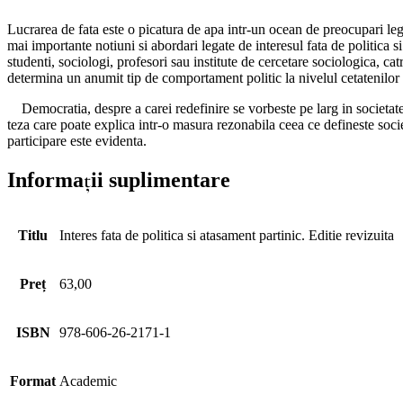
Lucrarea de fata este o picatura de apa intr-un ocean de preocupari lega
mai importante notiuni si abordari legate de interesul fata de politica s
studenti, sociologi, profesori sau institute de cercetare sociologica, ca
determina un anumit tip de comportament politic la nivelul cetatenilor
Democratia, despre a carei redefinire se vorbeste pe larg in societatea 
teza care poate explica intr-o masura rezonabila ceea ce defineste socie
participare este evidenta.
Informații suplimentare
Titlu
Interes fata de politica si atasament partinic. Editie revizuita
Preț
63,00
ISBN
978-606-26-2171-1
Format
Academic