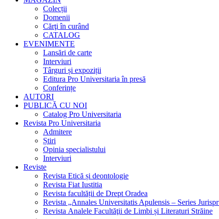
Colecții
Domenii
Cărţi în curând
CATALOG
EVENIMENTE
Lansări de carte
Interviuri
Târguri și expoziții
Editura Pro Universitaria în presă
Conferințe
AUTORI
PUBLICĂ CU NOI
Catalog Pro Universitaria
Revista Pro Universitaria
Admitere
Știri
Opinia specialistului
Interviuri
Reviste
Revista Etică și deontologie
Revista Fiat Iustitia
Revista facultății de Drept Oradea
Revista „Annales Universitatis Apulensis – Series Jurisp
Revista Analele Facultăţii de Limbi și Literaturi Străine