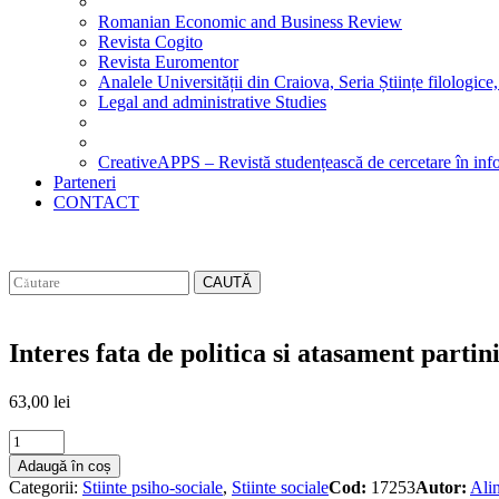
Romanian Economic and Business Review
Revista Cogito
Revista Euromentor
Analele Universității din Craiova, Seria Științe filologice,
Legal and administrative Studies
CreativeAPPS – Revistă studențească de cercetare în info
Parteneri
CONTACT
CAUTĂ
Interes fata de politica si atasament partini
63,00
lei
Interes
fata
Adaugă în coș
de
Categorii:
Stiinte psiho-sociale
,
Stiinte sociale
Cod:
17253
Autor:
Ali
politica