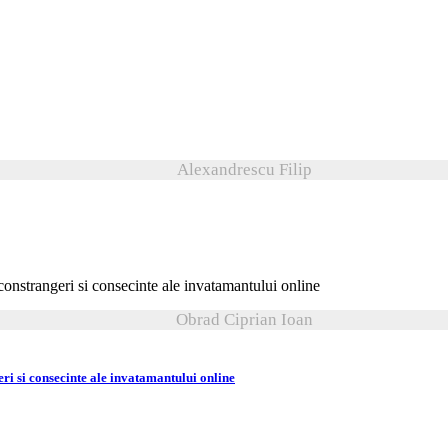
Alexandrescu Filip
Obrad Ciprian Ioan
eri si consecinte ale invatamantului online