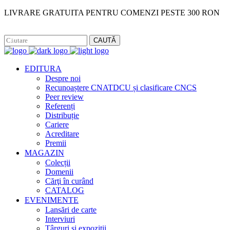
LIVRARE GRATUITA PENTRU COMENZI PESTE 300 RON
Facebook
Instagram
CAUTĂ
EDITURA
Despre noi
Recunoaștere CNATDCU și clasificare CNCS
Peer review
Referenți
Distribuție
Cariere
Acreditare
Premii
MAGAZIN
Colecții
Domenii
Cărţi în curând
CATALOG
EVENIMENTE
Lansări de carte
Interviuri
Târguri și expoziții