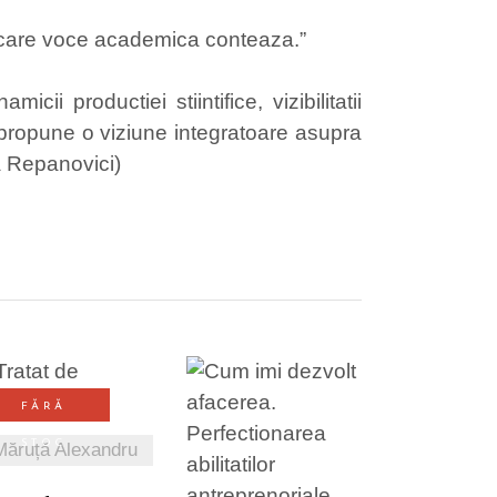
 fiecare voce academica conteaza.”
i productiei stiintifice, vizibilitatii
a propune o viziune integratoare asupra
la Repanovici)
FĂRĂ
VEZI DETALII
STOC
Măruță Alexandru
VEZI DETALII