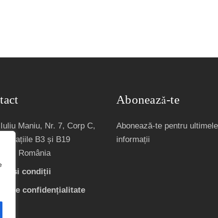
tact
Abonează-te
Iuliu Maniu, Nr. 7, Corp C,
Abonează-te pentru ultimele
, Spațiile B3 și B19
informații
ești, România
e
ni și condiții
ică de confidențialitate