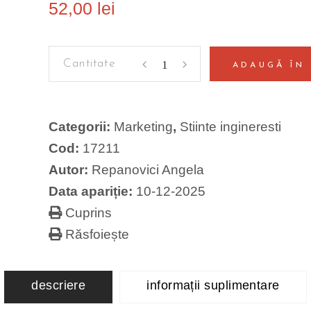
52,00
lei
Puterea
ADAUGĂ ÎN
masurii.
Scientometria,
fundament
Categorii:
Marketing
,
Stiinte ingineresti
al
Cod:
17211
cercetarii
Autor:
Repanovici Angela
si
Data apariție:
10-12-2025
inovarii
quantity
Cuprins
Răsfoiește
descriere
informații suplimentare