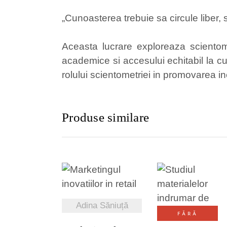
„Cunoasterea trebuie sa circule liber, 
Aceasta lucrare exploreaza scientometr
academice si accesului echitabil la cu
rolului scientometriei in promovarea inc
Produse similare
VEZI DETALII
VEZI DETALI
Adina Săniuță
FĂRĂ