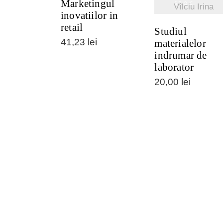
Marketingul
STOC
Vîlciu Irina
inovatiilor in
retail
Studiul
41,23
lei
materialelor
indrumar de
laborator
20,00
lei