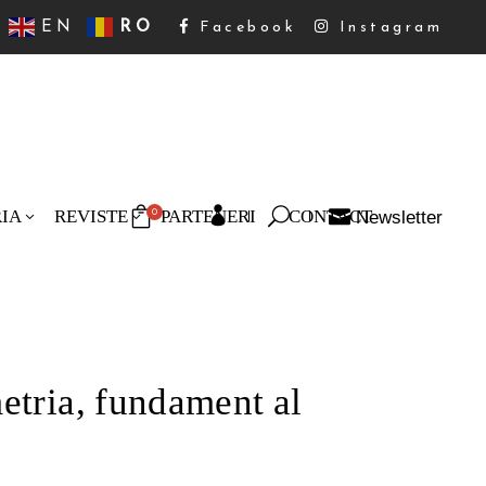
EN
RO
Facebook
Instagram
RIA
REVISTE
PARTENERI
CONTACT
Newsletter
0
oduse în coș.
etria, fundament al