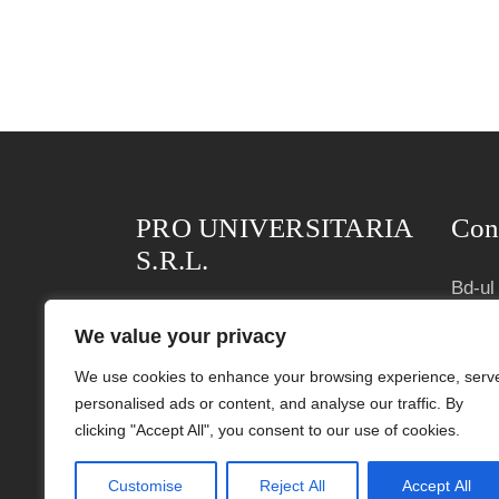
PRO UNIVERSITARIA
Con
S.R.L.
Bd-ul 
Parter
Nr. ORC: J40/1255/2004
We value your privacy
Bucur
CIF: RO16097580
We use cookies to enhance your browsing experience, serv
Terme
personalised ads or content, and analyse our traffic. By
Condiții generale de vânzare
clicking "Accept All", you consent to our use of cookies.
Polit
Customise
Reject All
Accept All