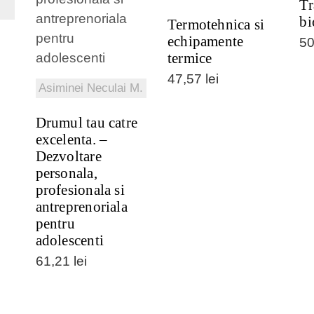
Tr
VEZI DETALII
bi
Termotehnica si
echipamente
5
termice
47,57
lei
Asiminei Neculai M.
Drumul tau catre
excelenta. –
Dezvoltare
personala,
profesionala si
antreprenoriala
pentru
adolescenti
61,21
lei