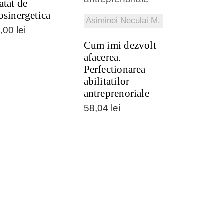
atat de
osinergetica
Asiminei Neculai M.
0,00
lei
Cum imi dezvolt
afacerea.
Perfectionarea
abilitatilor
antreprenoriale
58,04
lei