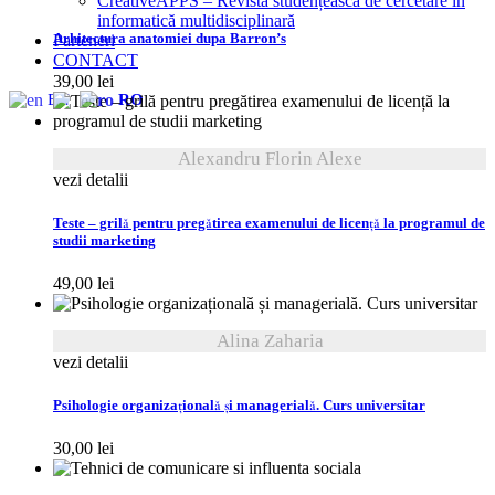
CreativeAPPS – Revistă studențească de cercetare în
informatică multidisciplinară
Arhitectura anatomiei dupa Barron’s
Parteneri
CONTACT
39,00
lei
EN
RO
Alexandru Florin Alexe
vezi detalii
Teste – grilă pentru pregătirea examenului de licență la programul de
studii marketing
49,00
lei
Alina Zaharia
vezi detalii
Psihologie organizațională și managerială. Curs universitar
30,00
lei