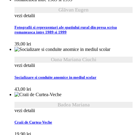
Glăvan Eugen
vezi detalii
Fotografii si reprezentari ale spatiului rural din presa scrisa
romaneasca intre 1989 si 1999
39,00
lei
Oana Mariana Ciuchi
vezi detalii
Socializare si conduite anomice in mediul scolar
43,00
lei
Badea Mariana
vezi detalii
Craii de Curtea-Veche
19,90
lei