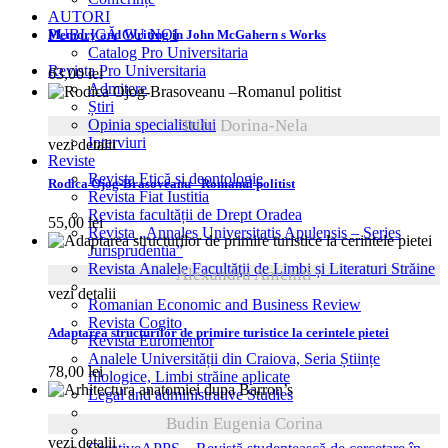
AUTORI
PUBLICĂ CU NOI
Memory and Writing in John McGahern s Works
Catalog Pro Universitaria
Revista Pro Universitaria
63,00
lei
Admitere
Știri
Trifu Dorina-Nela
Opinia specialistului
Interviuri
vezi detalii
Reviste
Revista Etică și deontologie
Rodica Ojog-Brasoveanu –Romanul politist
Revista Fiat Iustitia
Revista facultății de Drept Oradea
55,00
lei
Revista „Annales Universitatis Apulensis – Series
Jurisprudentia”
Revista Analele Facultăţii de Limbi și Literaturi Străine
Alexandru Anichiti
vezi detalii
Romanian Economic and Business Review
Revista Cogito
Adaptarea structurilor de primire turistice la cerintele pietei
Revista Euromentor
Analele Universității din Craiova, Seria Științe
78,00
lei
filologice, Limbi străine aplicate
Legal and administrative Studies
Budin Eugenia Corina
vezi detalii