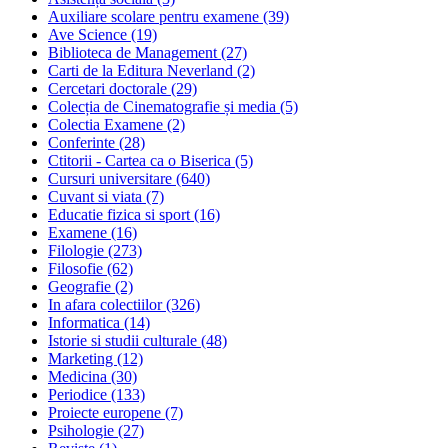
Auxiliare scolare pentru examene
(39)
Ave Science
(19)
Biblioteca de Management
(27)
Carti de la Editura Neverland
(2)
Cercetari doctorale
(29)
Colecția de Cinematografie și media
(5)
Colectia Examene
(2)
Conferinte
(28)
Ctitorii - Cartea ca o Biserica
(5)
Cursuri universitare
(640)
Cuvant si viata
(7)
Educatie fizica si sport
(16)
Examene
(16)
Filologie
(273)
Filosofie
(62)
Geografie
(2)
In afara colectiilor
(326)
Informatica
(14)
Istorie si studii culturale
(48)
Marketing
(12)
Medicina
(30)
Periodice
(133)
Proiecte europene
(7)
Psihologie
(27)