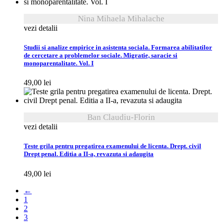
Nina Mihaela Mihalache
vezi detalii
Studii si analize empirice in asistenta sociala. Formarea abilitatilor
de cercetare a problemelor sociale. Migratie, saracie si
monoparentalitate. Vol. I
49,00
lei
Ban Claudiu-Florin
vezi detalii
Teste grila pentru pregatirea examenului de licenta. Drept. civil
Drept penal. Editia a II-a, revazuta si adaugita
49,00
lei
←
1
2
3