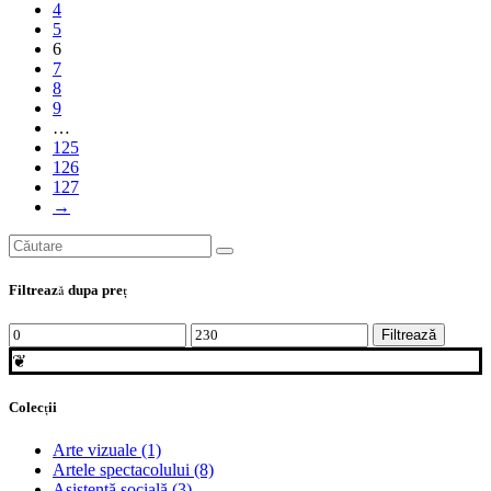
4
5
6
7
8
9
…
125
126
127
→
Search
for:
Filtrează dupa preţ
Preț
Preț
Filtrează
minim
maxim
❦
Colecții
Arte vizuale
(1)
Artele spectacolului
(8)
Asistență socială
(3)