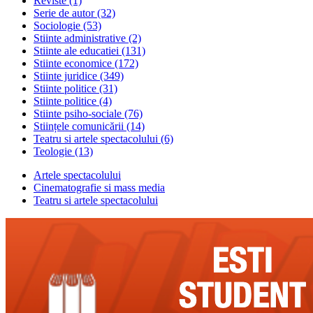
Reviste
(1)
Serie de autor
(32)
Sociologie
(53)
Stiinte administrative
(2)
Stiinte ale educatiei
(131)
Stiinte economice
(172)
Stiinte juridice
(349)
Stiinte politice
(31)
Stiinte politice
(4)
Stiinte psiho-sociale
(76)
Stiințele comunicării
(14)
Teatru si artele spectacolului
(6)
Teologie
(13)
Artele spectacolului
Cinematografie si mass media
Teatru si artele spectacolului