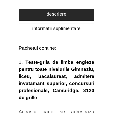
grila
descriere
de
limba
engleza
informații suplimentare
quantity
Pachetul contine:
1.
Teste-grila de limba engleza
pentru toate nivelurile Gimnaziu,
liceu, bacalaureat, admitere
invatamant superior, concursuri
profesionale, Cambridge. 3120
de grille
Aceasta carte se adreseaza