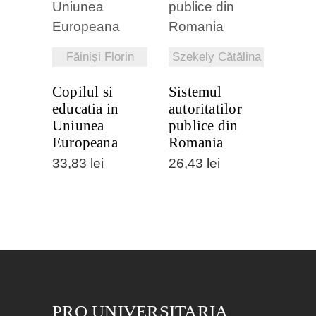
VEZI
VEZI
DETALII
DETALII
Făiniși Florin
Szekely Cătălina
Copilul si
Sistemul
educatia in
autoritatilor
Uniunea
publice din
Europeana
Romania
33,83
lei
26,43
lei
PRO UNIVERSITARIA