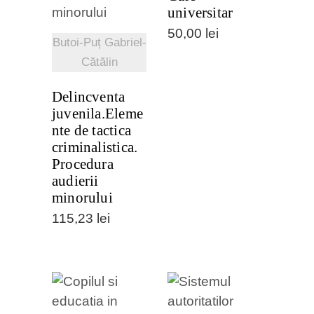
universitar
50,00
lei
Butoi-Puț Gabriel-
Cătălin
Delincventa
juvenila.Eleme
nte de tactica
criminalistica.
Procedura
audierii
minorului
115,23
lei