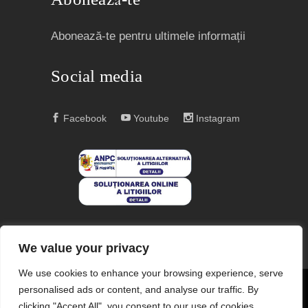
Abonează-te pentru ultimele informații
Social media
Facebook
Youtube
Instagram
We value your privacy
We use cookies to enhance your browsing experience, serve
personalised ads or content, and analyse our traffic. By
COPYRIGHT © 2004 – 2023
EDITURA ACREDITATĂ CNCS
clicking "Accept All", you consent to our use of cookies.