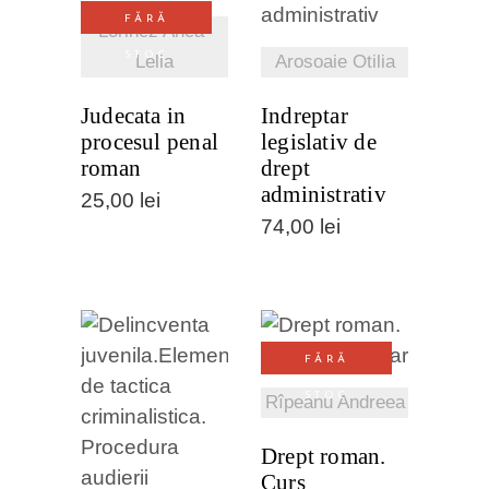
DETALII
DETALII
FĂRĂ
Lorincz Anca-
STOC
Lelia
Arosoaie Otilia
Judecata in
Indreptar
procesul penal
legislativ de
roman
drept
administrativ
25,00
lei
74,00
lei
VEZI
FĂRĂ
DETALII
STOC
Rîpeanu Andreea
VEZI
Drept roman.
DETALII
Curs