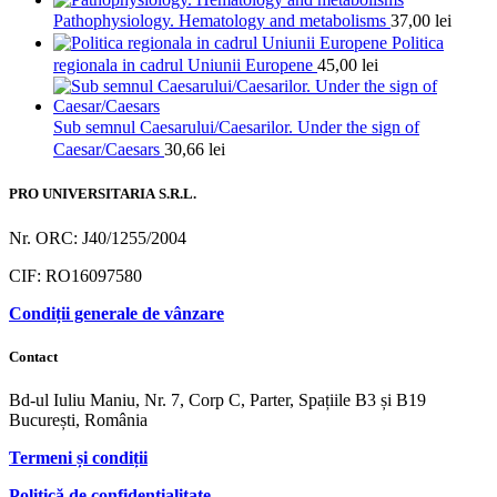
Pathophysiology. Hematology and metabolisms
37,00
lei
Politica
regionala in cadrul Uniunii Europene
45,00
lei
Sub semnul Caesarului/Caesarilor. Under the sign of
Caesar/Caesars
30,66
lei
PRO UNIVERSITARIA S.R.L.
Nr. ORC: J40/1255/2004
CIF: RO16097580
Condiții generale de vânzare
Contact
Bd-ul Iuliu Maniu, Nr. 7, Corp C, Parter, Spațiile B3 și B19
București, România
Termeni și condiții
Politică de confidențialitate