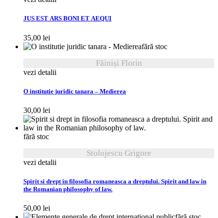
JUS EST ARS BONI ET AEQUI
35,00
lei
fără stoc
Făiniși Florin
vezi detalii
O institutie juridic tanara – Medierea
30,00
lei
fără stoc
Stolojescu Grigore
vezi detalii
Spirit si drept in filosofia romaneasca a dreptului. Spirit and law in
the Romanian philosophy of law.
50,00
lei
fără stoc