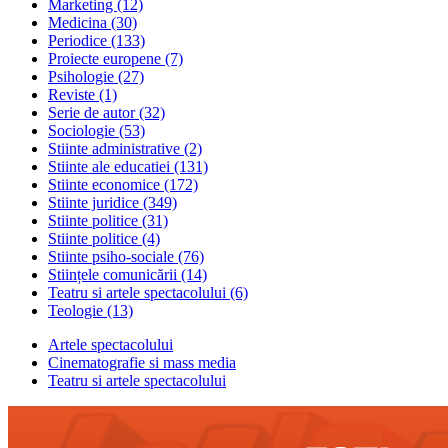
Marketing
(12)
Medicina
(30)
Periodice
(133)
Proiecte europene
(7)
Psihologie
(27)
Reviste
(1)
Serie de autor
(32)
Sociologie
(53)
Stiinte administrative
(2)
Stiinte ale educatiei
(131)
Stiinte economice
(172)
Stiinte juridice
(349)
Stiinte politice
(31)
Stiinte politice
(4)
Stiinte psiho-sociale
(76)
Stiințele comunicării
(14)
Teatru si artele spectacolului
(6)
Teologie
(13)
Artele spectacolului
Cinematografie si mass media
Teatru si artele spectacolului