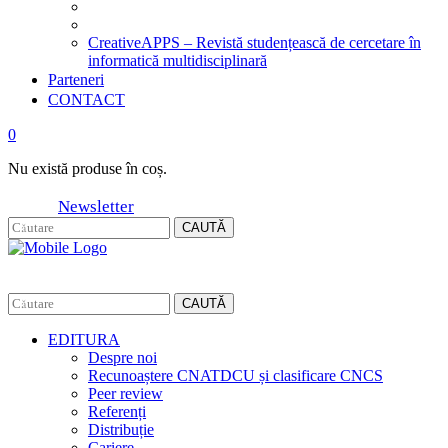
CreativeAPPS – Revistă studențească de cercetare în
informatică multidisciplinară
Parteneri
CONTACT
0
Nu există produse în coș.
Newsletter
CAUTĂ
CAUTĂ
EDITURA
Despre noi
Recunoaștere CNATDCU și clasificare CNCS
Peer review
Referenți
Distribuție
Cariere