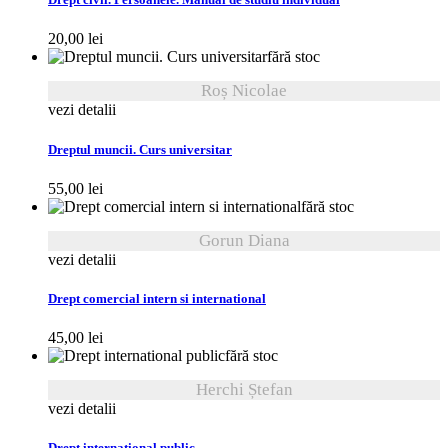
Drept civil. Persoanele. Manual de studiu individual
20,00
lei
fără stoc
Roș Nicolae
vezi detalii
Dreptul muncii. Curs universitar
55,00
lei
fără stoc
Gorun Diana
vezi detalii
Drept comercial intern si international
45,00
lei
fără stoc
Herchi Ștefan
vezi detalii