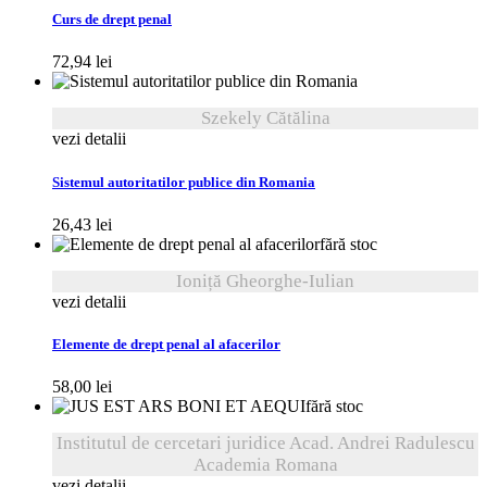
Curs de drept penal
72,94
lei
Szekely Cătălina
vezi detalii
Sistemul autoritatilor publice din Romania
26,43
lei
fără stoc
Ioniță Gheorghe-Iulian
vezi detalii
Elemente de drept penal al afacerilor
58,00
lei
fără stoc
Institutul de cercetari juridice Acad. Andrei Radulescu
Academia Romana
vezi detalii