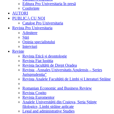
Editura Pro Universitaria în presă
Conferințe
AUTORI
PUBLICĂ CU NOI
Catalog Pro Universitaria
Revista Pro Universitaria
Admitere
Știri
Opinia specialistului
Interviuri
Reviste
Revista Etică și deontologie
Revista Fiat Iustitia
Revista facultății de Drept Oradea
Revista „Annales Universitatis Apulensis – Series
Jurisprudentia”
Revista Analele Facultăţii de Limbi și Literaturi Străine
Romanian Economic and Business Review
Revista Cogito
Revista Euromentor
Analele Universității din Craiova, Seria Științe
filologice, Limbi străine aplicate
Legal and administrative Studies