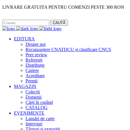
LIVRARE GRATUITA PENTRU COMENZI PESTE 300 RON
Facebook
Instagram
CAUTĂ
EDITURA
Despre noi
Recunoaștere CNATDCU și clasificare CNCS
Peer review
Referenți
Distribuție
Cariere
Acreditare
Premii
MAGAZIN
Colecții
Domenii
Cărţi în curând
CATALOG
EVENIMENTE
Lansări de carte
Interviuri
Târguri și expoziții