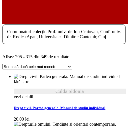
Coordonatori colecție:Prof. univ. dr. Ion Craiovan, Conf. univ.
Stiinte juridice
dr. Rodica Apan, Universitatea Dimitrie Cantemir, Cluj
Sortat
Afișez 295 - 315 din 349 de rezultate
după
cele
mai
recente
fără stoc
Culda Sidonia
vezi detalii
Drept civil. Partea generala. Manual de studiu individual
20,00
lei