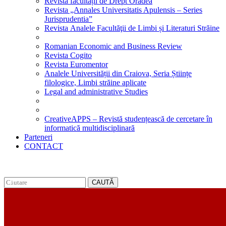
Revista facultății de Drept Oradea
Revista „Annales Universitatis Apulensis – Series
Jurisprudentia”
Revista Analele Facultăţii de Limbi și Literaturi Străine
Romanian Economic and Business Review
Revista Cogito
Revista Euromentor
Analele Universității din Craiova, Seria Științe
filologice, Limbi străine aplicate
Legal and administrative Studies
CreativeAPPS – Revistă studențească de cercetare în
informatică multidisciplinară
Parteneri
CONTACT
CAUTĂ