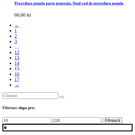
Procedura penala parte generala. Noul cod de procedura penala
60,00
lei
←
1
2
3
…
12
13
14
15
16
17
→
Search
for:
Filtrează dupa preţ
Preț
Preț
Filtrează
minim
maxim
❦