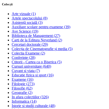
Colecții
Arte vizuale
(1)
Artele spectacolului
(8)
Asistență socială
(3)
Auxiliare scolare pentru examene
(39)
Ave Science
(19)
Biblioteca de Management
(27)
Carti de la Editura Neverland
(2)
Cercetari doctorale
(29)
Colecția de Cinematografie și media
(5)
Colectia Examene
(2)
Conferinte
(28)
Ctitorii - Cartea ca o Biserica
(5)
Cursuri universitare
(640)
Cuvant si viata
(7)
Educatie fizica si sport
(16)
Examene
(16)
Filologie
(273)
Filosofie
(62)
Geografie
(2)
In afara colectiilor
(326)
Informatica
(14)
Istorie si studii culturale
(48)