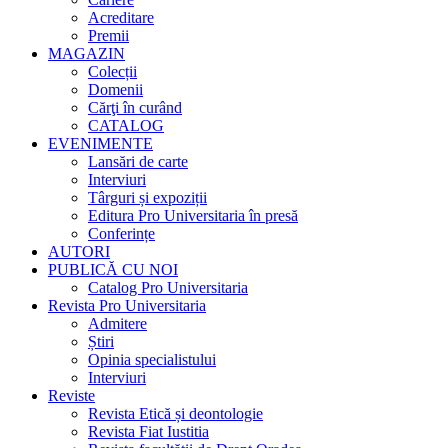
Acreditare
Premii
MAGAZIN
Colecții
Domenii
Cărţi în curând
CATALOG
EVENIMENTE
Lansări de carte
Interviuri
Târguri și expoziții
Editura Pro Universitaria în presă
Conferințe
AUTORI
PUBLICĂ CU NOI
Catalog Pro Universitaria
Revista Pro Universitaria
Admitere
Știri
Opinia specialistului
Interviuri
Reviste
Revista Etică și deontologie
Revista Fiat Iustitia