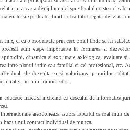
la maturitate principalul subiect al dreptului muncii, pentru 
relatia cu aceasta disciplina nici spre finalul existentei sale,
 materiale si spirituale, fiind indisolubil legata de viata 
 sine, ci ca o modalitate prin care omul tinde sa isi satisfaca
 profesii sunt etape importante in formarea si dezvoltar
 aptitudini, dinamica si exprimare axiologica, evaluare si 
a intre planul intim sau familial si cel profesional, etc. A
individual, de dezvoltarea si valorizarea propriilor calita
tic, creativ, un bun comunicator .
in educatie fizica si incheind cu dascalul de informatica jur
isti.
internationale atentioneaza asupra faptului ca mai mult de 
 in baza unui contract individual de munca.