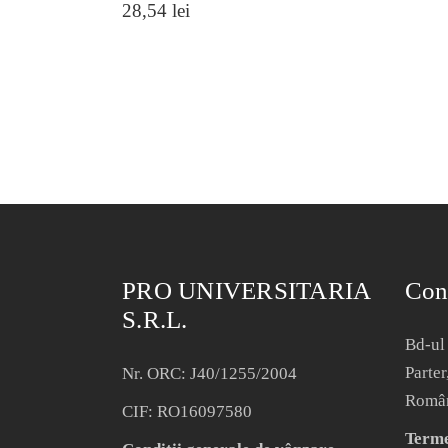
28,54
lei
PRO UNIVERSITARIA
Con
S.R.L.
Bd-ul 
Parter
Nr. ORC: J40/1255/2004
Româ
CIF: RO16097580
Termen