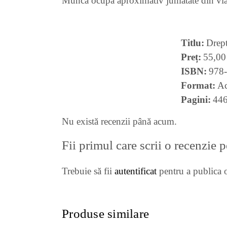
Munca ocupa aproximativ jumatate din viata
Titlu
Drept
Preț
55,00
ISBN
978
Format
Ac
Pagini
44
Nu există recenzii până acum.
Fii primul care scrii o recenzie 
Trebuie să fii
autentificat
pentru a publica o
Produse similare