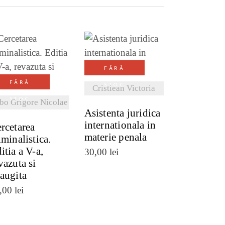
VEZI DETALII
FĂRĂ
VEZI DETALII
FĂRĂ
STOC
Cristiean Victoria
STOC
bo Grigore Nicolae
Asistenta juridica
internationala in
rcetarea
materie penala
iminalistica.
itia a V-a,
30,00
lei
vazuta si
augita
,00
lei