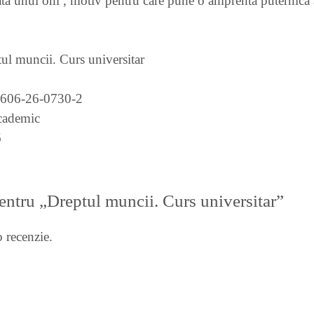
 unui om , motiv pentru care pune o amprenta puternica asu
ul muncii. Curs universitar
-606-26-0730-2
ademic
6
pentru „Dreptul muncii. Curs universitar”
 recenzie.