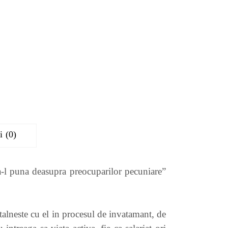
i (0)
sa-l puna deasupra preocuparilor pecuniare”
ntalneste cu el in procesul de invatamant, de