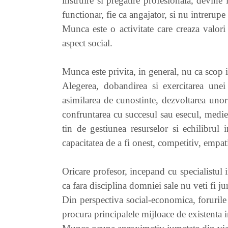
instruire si pregatire profesionala, devine 
functionar, fie ca angajator, si nu intrerupe 
Munca este o activitate care creaza valori
aspect social.
Munca este privita, in general, nu ca scop in
Alegerea, dobandirea si exercitarea unei
asimilarea de cunostinte, dezvoltarea unor
confruntarea cu succesul sau esecul, mediere
tin de gestiunea resurselor si echilibrul 
capacitatea de a fi onest, competitiv, empa
Oricare profesor, incepand cu specialistul 
ca fara disciplina domniei sale nu veti fi jur
Din perspectiva social-economica, forurile 
procura principalele mijloace de existenta