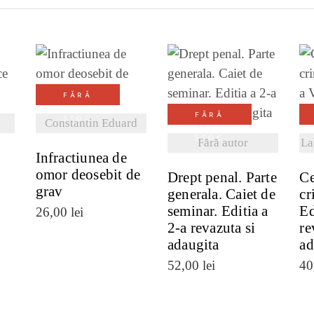
I
VEZI DETALII
FĂRĂ
VEZI DETALII
FĂRĂ
STOC
a
Constantin Eduard
STOC
Fără autor
La
Infractiunea de
omor deosebit de
Drept penal. Parte
Ce
grav
generala. Caiet de
cr
seminar. Editia a
Ed
26,00
lei
2-a revazuta si
re
adaugita
ad
52,00
lei
40