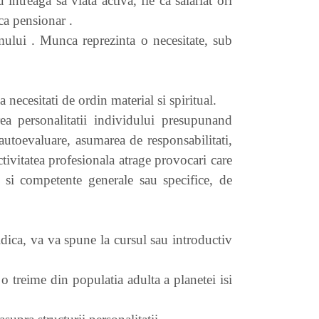
intreaga sa viata activa, fie ca salariat ori
 ca pensionar .
omului . Munca reprezinta o necesitate, sub
 necesitati de ordin material si spiritual.
ea personalitatii individului presupunand
autoevaluare, asumarea de responsabilitati,
ctivitatea profesionala atrage provocari care
ti si competente generale sau specifice, de
idica, va va spune la cursul sau introductiv
o treime din populatia adulta a planetei isi