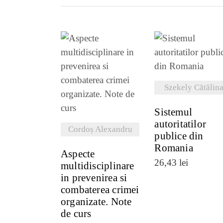
VEZI DETALI
VEZI DETALII
Szekely Cătălin
Sistemul
autoritatilor
Cordoș Alexandru
publice din
Romania
Aspecte
26,43
lei
multidisciplinare
in prevenirea si
combaterea crimei
organizate. Note
de curs