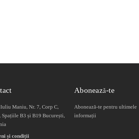
tact
Abonează-te
Iuliu Maniu, Nr. 7, Corp C,
Abonează-te pentru ultimele
, Spațiile B3 și B19 București,
informații
nia
i și condiții