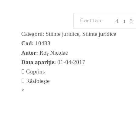
Criminalistica
quantity
Categorii:
Stiinte juridice
,
Stiinte juridice
Cod:
10483
Autor:
Roș Nicolae
Data apariție:
01-04-2017
Cuprins
Răsfoiește
×