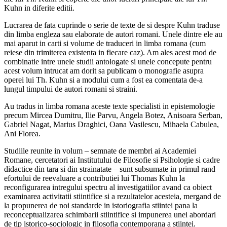
Kuhn in diferite editii.
Lucrarea de fata cuprinde o serie de texte de si despre Kuhn traduse
din limba engleza sau elaborate de autori romani. Unele dintre ele au
mai aparut in carti si volume de traduceri in limba romana (cum
reiese din trimiterea existenta in fiecare caz). Am ales acest mod de
combinatie intre unele studii antologate si unele concepute pentru
acest volum intrucat am dorit sa publicam o monografie asupra
operei lui Th. Kuhn si a modului cum a fost ea comentata de-a
lungul timpului de autori romani si straini.
Au tradus in limba romana aceste texte specialisti in epistemologie
precum Mircea Dumitru, Ilie Parvu, Angela Botez, Anisoara Serban,
Gabriel Nagat, Marius Draghici, Oana Vasilescu, Mihaela Cabulea,
Ani Florea.
Studiile reunite in volum – semnate de membri ai Academiei
Romane, cercetatori ai Institutului de Filosofie si Psihologie si cadre
didactice din tara si din strainatate – sunt subsumate in primul rand
efortului de reevaluare a contributiei lui Thomas Kuhn la
reconfigurarea intregului spectru al investigatiilor avand ca obiect
examinarea activitatii stiintifice si a rezultatelor acesteia, mergand de
la propunerea de noi standarde in istoriografia stiintei pana la
reconceptualizarea schimbarii stiintifice si impunerea unei abordari
de tip istorico-sociologic in filosofia contemporana a stiintei.