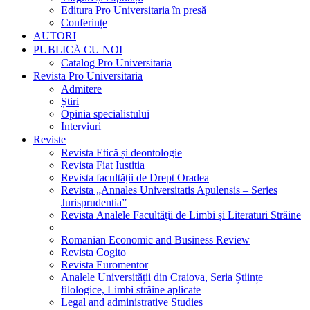
Editura Pro Universitaria în presă
Conferințe
AUTORI
PUBLICĂ CU NOI
Catalog Pro Universitaria
Revista Pro Universitaria
Admitere
Știri
Opinia specialistului
Interviuri
Reviste
Revista Etică și deontologie
Revista Fiat Iustitia
Revista facultății de Drept Oradea
Revista „Annales Universitatis Apulensis – Series
Jurisprudentia”
Revista Analele Facultăţii de Limbi și Literaturi Străine
Romanian Economic and Business Review
Revista Cogito
Revista Euromentor
Analele Universității din Craiova, Seria Științe
filologice, Limbi străine aplicate
Legal and administrative Studies