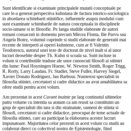
Sunt identificate si examinate principalele mutatii conceptuale pe
care le-a generat perspectiva kuhniana de factura istorico-sociologica
in abordarea schimbarii stiintifice, influentele asupra modului cum
sunt examinate schimbarile de natura conceptuala in disciplinele
socio-umane si in filosofie. Pe langa studiile elaborate de autori
romani consacrati in domeniu precum Mircea Flonta, Ilie Parvu sau
Angela Botez, volumul cuprinde si studii elaborate de generatii mai
recente de interpreti ai operei kuhniene, cum ar fi Valentin
Teodorescu, autorul unei teze de doctorat de nivel inalt si al unor
lucrari deosebite despre Th. Kuhn si scoala sa. Sunt incluse in
volum si contributiile traduse ale unor cunoscuti filosofi ai stiintei
din lume: Paul Hoyningen Huene, W. Newton Smith, Roger Trigg,
R. Rorty, Larry Laudan, Fr. Stadler, Steve Fuller, Harvey Siegel,
Xavier Donato Rodriguez, Jan Barbour. Numerosi specialisti in
filosofia stiintei, cercetatori si cadre didactice au avut amabilitatea sa
ofere studii pentru acest volum.
Am prezentat in acest
Cuvant inainte
pe larg continutul ultimelor
patru volume cu intentia sa aratam ca am reusit sa constituim un
grup de specialisti din tara si din strainatate, oameni de stiinta si
filosofi, cercetatori si cadre didactice, preocupat de teme actuale de
filosofia stiintei, care au participat la elaborarea acestor lucrari
impunatoare. Majoritatea celor prezenti in acest volum cu studii au
colaborat direct cu colectivul nostru de Epistemologie, fiind