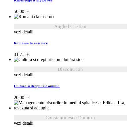
Knowledge is my power
50,00
lei
Anghel Cristian
vezi detalii
Romania la rascruce
31,71
lei
fără stoc
Diaconu Ion
vezi detalii
Cultura si drepturile omului
20,00
lei
Constantinescu Dumitru
vezi detalii