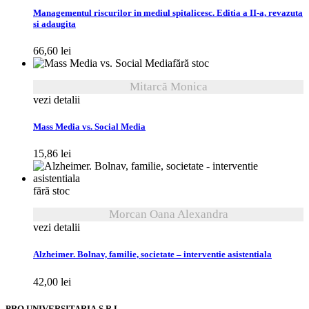
Managementul riscurilor in mediul spitalicesc. Editia a II-a, revazuta
si adaugita
66,60
lei
fără stoc
Mitarcă Monica
vezi detalii
Mass Media vs. Social Media
15,86
lei
fără stoc
Morcan Oana Alexandra
vezi detalii
Alzheimer. Bolnav, familie, societate – interventie asistentiala
42,00
lei
PRO UNIVERSITARIA S.R.L.