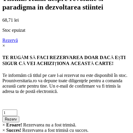
paradigma in dezvoltarea stiintei
68,71
lei
Stoc epuizat
Rezervă
×
TE RUGĂM SĂ FACI REZERVAREA DOAR DACĂ EŞTI
SIGUR CĂ VEI ACHIZIŢIONA ACEASTĂ CARTE!
Te informăm că titlul pe care l-ai rezervat nu este disponibil în stoc.
Prouniversitaria.ro va depune toate diligenţele pentru a comanda
această carte pentru tine. Un e-mail de confirmare va fi trimis la
adresa ta de postă electronică.
Criminalistica
quantity
Rezerv
×
Eroare!
Rezervarea nu a fost trimisă.
×
Succes!
Rezervarea a fost trimisă cu succes.