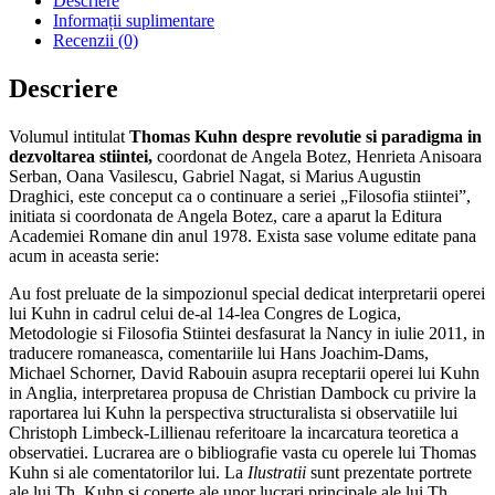
Descriere
Informații suplimentare
Recenzii (0)
Descriere
Volumul intitulat
Thomas Kuhn despre revolutie si paradigma in
dezvoltarea stiintei,
coordonat de Angela Botez, Henrieta Anisoara
Serban, Oana Vasilescu, Gabriel Nagat, si Marius Augustin
Draghici, este conceput ca o continuare a seriei „Filosofia stiintei”,
initiata si coordonata de Angela Botez, care a aparut la Editura
Academiei Romane din anul 1978. Exista sase volume editate pana
acum in aceasta serie:
Au fost preluate de la simpozionul special dedicat interpretarii operei
lui Kuhn in cadrul celui de-al 14-lea Congres de Logica,
Metodologie si Filosofia Stiintei desfasurat la Nancy in iulie 2011, in
traducere romaneasca, comentariile lui Hans Joachim-Dams,
Michael Schorner, David Rabouin asupra receptarii operei lui Kuhn
in Anglia, interpretarea propusa de Christian Dambock cu privire la
raportarea lui Kuhn la perspectiva structuralista si observatiile lui
Christoph Limbeck-Lillienau referitoare la incarcatura teoretica a
observatiei. Lucrarea are o bibliografie vasta cu operele lui Thomas
Kuhn si ale comentatorilor lui. La
Ilustratii
sunt prezentate portrete
ale lui Th. Kuhn si coperte ale unor lucrari principale ale lui Th.