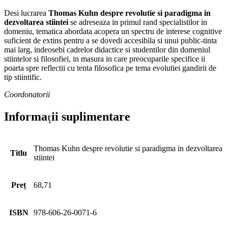
Desi lucrarea
Thomas Kuhn despre revolutie si paradigma in
dezvoltarea stiintei
se adreseaza in primul rand specialistilor in
domeniu, tematica abordata acopera un spectru de interese cognitive
suficient de extins pentru a se dovedi accesibila si unui public-tinta
mai larg, indeosebi cadrelor didactice si studentilor din domeniul
stiintelor si filosofiei, in masura in care preocuparile specifice ii
poarta spre reflectii cu tenta filosofica pe tema evolutiei gandirii de
tip stiintific.
Coordonatorii
Informații suplimentare
Thomas Kuhn despre revolutie si paradigma in dezvoltarea
Titlu
stiintei
Preț
68,71
ISBN
978-606-26-0071-6