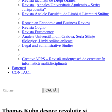
Revista facultății de Drept Oradea
Revista „Annales Universitatis Apulensis – Series
Jurisprudentia”
Revista Analele Facultăţii de Limbi și Literaturi Străine
Romanian Economic and Business Review
Revista Cogito
Revista Euromentor
Analele Universității din Craiova, Seria Științe
filologice, Limbi străine aplicate
Legal and administrative Studies
CreativeAPPS – Revistă studențească de cercetare în
informatică multidisciplinară
Parteneri
CONTACT
CAUTĂ
Thomas Kuhn despre revolutie si