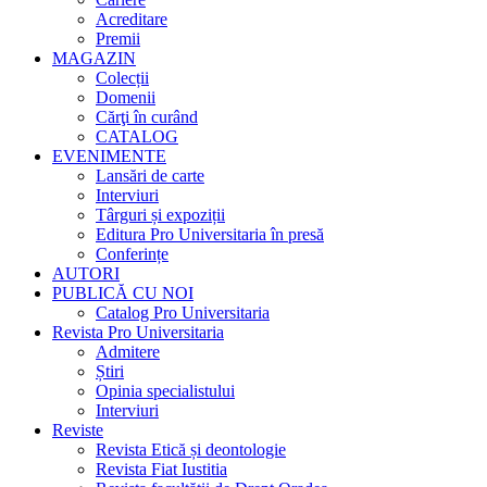
Acreditare
Premii
MAGAZIN
Colecții
Domenii
Cărţi în curând
CATALOG
EVENIMENTE
Lansări de carte
Interviuri
Târguri și expoziții
Editura Pro Universitaria în presă
Conferințe
AUTORI
PUBLICĂ CU NOI
Catalog Pro Universitaria
Revista Pro Universitaria
Admitere
Știri
Opinia specialistului
Interviuri
Reviste
Revista Etică și deontologie
Revista Fiat Iustitia