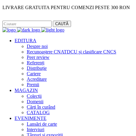
LIVRARE GRATUITA PENTRU COMENZI PESTE 300 RON
Facebook
Instagram
CAUTĂ
EDITURA
Despre noi
Recunoaștere CNATDCU și clasificare CNCS
Peer review
Referenți
Distribuție
Cariere
Acreditare
Premii
MAGAZIN
Colecții
Domenii
Cărţi în curând
CATALOG
EVENIMENTE
Lansări de carte
Interviuri
Târguri și expoziții