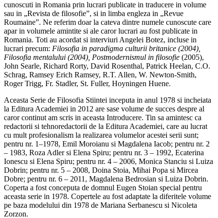
cunoscuti in Romania prin lucrari publicate in traducere in volume
sau in „Revista de filosofie”, si in limba engleza in „Revue
Roumaine”. Ne referim doar la cateva dintre numele cunoscute care
apar in volumele amintite si ale caror lucrari au fost publicate in
Romania. Toti au acordat si interviuri Angelei Botez, incluse in
lucrari precum:
Filosofia in paradigma culturii britanice (2004),
Filosofia mentalului (2004), Postmodernismul in filosofie
(2005),
John Searle, Richard Rorty, David Rosenthal, Patrick Heelan, C.O.
Schrag, Ramsey Erich Ramsey, R.T. Allen, W. Newton-Smith,
Roger Trigg, Fr. Stadler, St. Fuller, Hoyningen Huene.
Aceasta Serie de Filosofia Stiintei inceputa in anul 1978 si incheiata
la Editura Academiei in 2012 are sase volume de succes despre al
caror continut am scris in aceasta Introducere. Tin sa amintesc ca
redactorii si tehnoredactorii de la Editura Academiei, care au lucrat
cu mult profesionalism la realizarea volumelor acestei serii sunt;
pentru nr. 1–1978, Emil Moroianu si Magdalena Iacob; pentru nr. 2
– 1983, Roza Adler si Elena Spiru; pentru nr. 3 – 1992, Ecaterina
Ionescu si Elena Spiru; pentru nr. 4 – 2006, Monica Stanciu si Luiza
Dobrin; pentru nr. 5 – 2008, Doina Stoia, Mihai Popa si Mircea
Dobre; pentru nr. 6 – 2011, Magdalena Bedrosian si Luiza Dobrin.
Coperta a fost conceputa de domnul Eugen Stoian special pentru
aceasta serie in 1978. Copertele au fost adaptate la diferitele volume
pe baza modelului din 1978 de Mariana Serbanescu si Nicoleta
Zorzon.