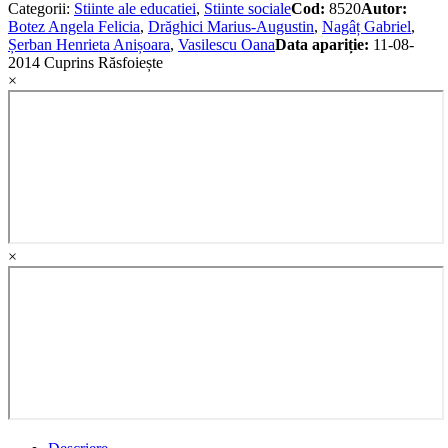
Categorii:
Stiinte ale educatiei
,
Stiinte sociale
Cod:
8520
Autor:
Botez Angela Felicia
,
Drăghici Marius-Augustin
,
Nagâț Gabriel
,
Șerban Henrieta Anișoara
,
Vasilescu Oana
Data apariție:
11-08-
2014
Cuprins
Răsfoiește
×
×