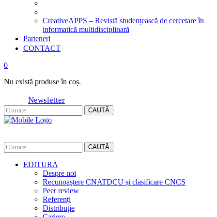
CreativeAPPS – Revistă studențească de cercetare în
informatică multidisciplinară
Parteneri
CONTACT
0
Nu există produse în coș.
Newsletter
CAUTĂ
CAUTĂ
EDITURA
Despre noi
Recunoaștere CNATDCU și clasificare CNCS
Peer review
Referenți
Distribuție
Cariere