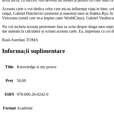
acest lucru, cu succes. Am devenit un model și pentru cei care sunt ca m
Aceasta carte o voi dedica celor care mi-au influențat viața in bine, cei
viața), Gabriel Dutchevici (senseiul și maestrul meu in Hakko-Ryu Ju J
Viriceanu (omul care m-a impins catre WorldClass), Gabriel Vasilescu (
Nu voi incheia aceasta prezentare fara sa scriu despre draga mea soție,
dar stateam la calculator și scriam aceasta carte. Ea, impreuna cu cei 
Raul-Aurelian TOMA
Informații suplimentare
Titlu
Knowledge is my power
Preț
50,00
ISBN
978-606-26-0242-0
Format
Academic