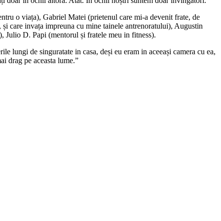
 doar in ochii altora. Atat. In ochii noștri suntem doar invingatori.
entru o viața), Gabriel Matei (prietenul care mi-a devenit frate, de
 și care invața impreuna cu mine tainele antrenoratului), Augustin
Julio D. Papi (mentorul și fratele meu in fitness).
rile lungi de singuratate in casa, deși eu eram in aceeași camera cu ea,
mai drag pe aceasta lume.”