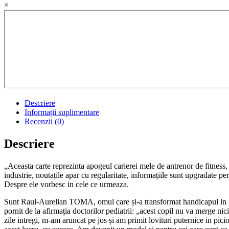
×
Descriere
Informații suplimentare
Recenzii (0)
Descriere
„Aceasta carte reprezinta apogeul carierei mele de antrenor de fitness
industrie, noutațile apar cu regularitate, informațiile sunt upgradate 
Despre ele vorbesc in cele ce urmeaza.
Sunt Raul-Aurelian TOMA, omul care și-a transformat handicapul in ren
pornit de la afirmația doctorilor pediatrii: „acest copil nu va merge nic
zile intregi, m-am aruncat pe jos și am primit lovituri puternice in pic