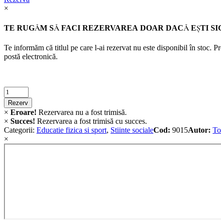
×
TE RUGĂM SĂ FACI REZERVAREA DOAR DACĂ EŞTI SI
Te informăm că titlul pe care l-ai rezervat nu este disponibil în stoc. 
postă electronică.
Criminalistica
quantity
Rezerv
×
Eroare!
Rezervarea nu a fost trimisă.
×
Succes!
Rezervarea a fost trimisă cu succes.
Categorii:
Educatie fizica si sport
,
Stiinte sociale
Cod:
9015
Autor:
To
×