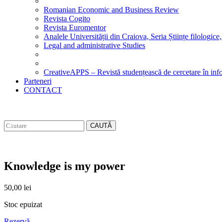
Romanian Economic and Business Review
Revista Cogito
Revista Euromentor
Analele Universității din Craiova, Seria Științe filologice,
Legal and administrative Studies
CreativeAPPS – Revistă studențească de cercetare în info
Parteneri
CONTACT
CAUTĂ
Knowledge is my power
50,00
lei
Stoc epuizat
Rezervă