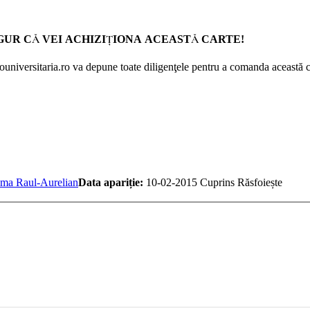
GUR CĂ VEI ACHIZIŢIONA ACEASTĂ CARTE!
Prouniversitaria.ro va depune toate diligenţele pentru a comanda această c
ma Raul-Aurelian
Data apariție:
10-02-2015
Cuprins
Răsfoiește