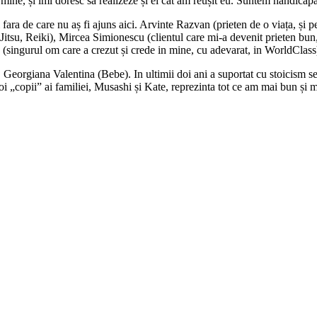
ine, și imi doresc sa realizeze și ei cat am reușit eu. Suntem handicapați
 fara de care nu aș fi ajuns aici. Arvinte Razvan (prieten de o viața, și p
itsu, Reiki), Mircea Simionescu (clientul care mi-a devenit prieten bun,
singurul om care a crezut și crede in mine, cu adevarat, in WorldClass), 
 Georgiana Valentina (Bebe). In ultimii doi ani a suportat cu stoicism se
doi „copii” ai familiei, Musashi și Kate, reprezinta tot ce am mai bun și 