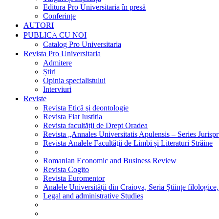
Editura Pro Universitaria în presă
Conferințe
AUTORI
PUBLICĂ CU NOI
Catalog Pro Universitaria
Revista Pro Universitaria
Admitere
Știri
Opinia specialistului
Interviuri
Reviste
Revista Etică și deontologie
Revista Fiat Iustitia
Revista facultății de Drept Oradea
Revista „Annales Universitatis Apulensis – Series Jurisp
Revista Analele Facultăţii de Limbi și Literaturi Străine
Romanian Economic and Business Review
Revista Cogito
Revista Euromentor
Analele Universității din Craiova, Seria Științe filologice,
Legal and administrative Studies