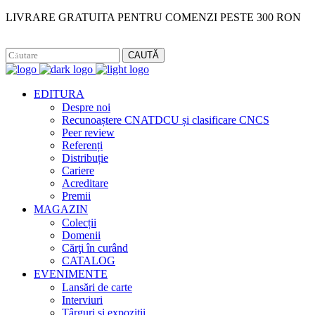
LIVRARE GRATUITA PENTRU COMENZI PESTE 300 RON
Facebook
Instagram
CAUTĂ
EDITURA
Despre noi
Recunoaștere CNATDCU și clasificare CNCS
Peer review
Referenți
Distribuție
Cariere
Acreditare
Premii
MAGAZIN
Colecții
Domenii
Cărţi în curând
CATALOG
EVENIMENTE
Lansări de carte
Interviuri
Târguri și expoziții