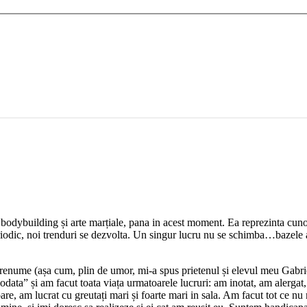
, bodybuilding și arte marțiale, pana in acest moment. Ea reprezinta cun
periodic, noi trenduri se dezvolta. Un singur lucru nu se schimba…bazele a
ume (așa cum, plin de umor, mi-a spus prietenul și elevul meu Gabriel 
iodata” și am facut toata viața urmatoarele lucruri: am inotat, am alergat
ioare, am lucrat cu greutați mari și foarte mari in sala. Am facut tot ce n