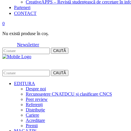
CreativeAPPS – Revistă studențească de cercetare în info
Parteneri
CONTACT
0
Nu există produse în coș.
Newsletter
CAUTĂ
CAUTĂ
EDITURA
Despre noi
Recunoaștere CNATDCU și clasificare CNCS
Peer review
Referenți
Distribuție
Cariere
Acreditare
Premii
MAGAZIN