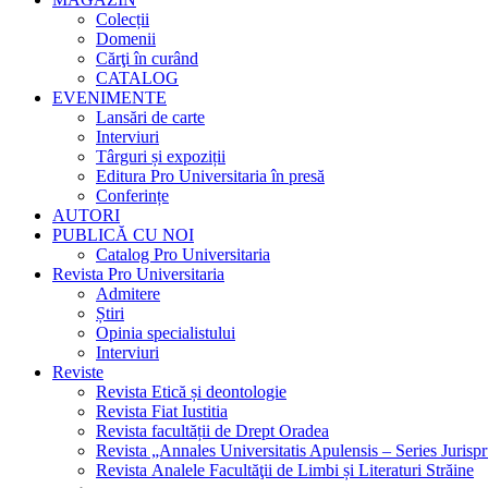
Colecții
Domenii
Cărţi în curând
CATALOG
EVENIMENTE
Lansări de carte
Interviuri
Târguri și expoziții
Editura Pro Universitaria în presă
Conferințe
AUTORI
PUBLICĂ CU NOI
Catalog Pro Universitaria
Revista Pro Universitaria
Admitere
Știri
Opinia specialistului
Interviuri
Reviste
Revista Etică și deontologie
Revista Fiat Iustitia
Revista facultății de Drept Oradea
Revista „Annales Universitatis Apulensis – Series Jurisp
Revista Analele Facultăţii de Limbi și Literaturi Străine